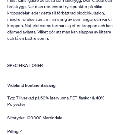
mest känsligaste delar, så som ländrygg, svank, axlar och
bröstrygg. När man reducerar tryckpunkter på olika
kroppsdelar leder detta till förbättrad blodcirkulation,
mindre rörelse samt minimering av domningar och värk i
kroppen. Naturlatexens formar sig efter kroppen och kan
därmed avlasta. Vilket gör att man kan slappna av lättare
och få en bättre sömn.
SPECIFIKATIONER
Videlund kontinentalsäng
Tyg: Tillverkad på 60% återvunna PET-flaskor & 40%
Polyester
Slitstyrka: 100.000 Martindale
Pilling: 4