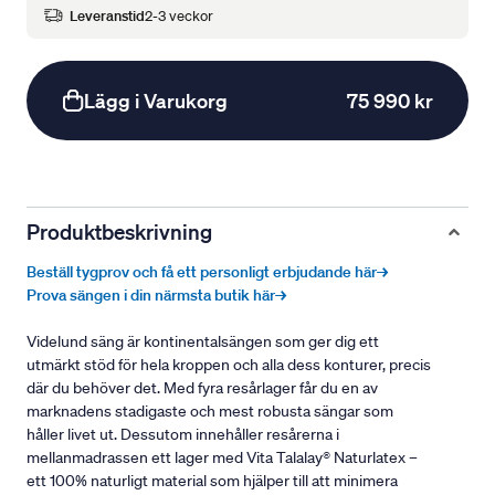
Leveranstid
2-3 veckor
Lägg i Varukorg
75 990 kr
Produktbeskrivning
Beställ tygprov och få ett personligt erbjudande här→
Prova sängen i din närmsta butik här→
Videlund säng är kontinentalsängen som ger dig ett
utmärkt stöd för hela kroppen och alla dess konturer, precis
där du behöver det. Med fyra resårlager får du en av
marknadens stadigaste och mest robusta sängar som
håller livet ut. Dessutom innehåller resårerna i
mellanmadrassen ett lager med Vita Talalay® Naturlatex –
ett 100% naturligt material som hjälper till att minimera