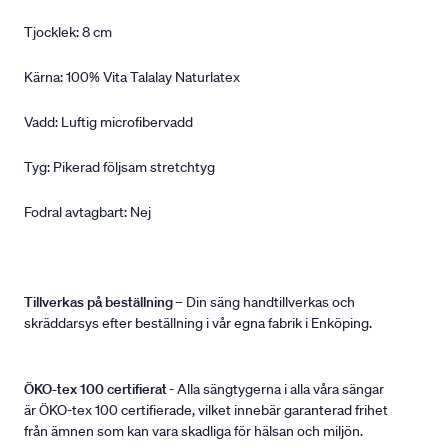
Tjocklek: 8 cm
Kärna: 100% Vita Talalay Naturlatex
Vadd: Luftig microfibervadd
Tyg: Pikerad följsam stretchtyg
Fodral avtagbart: Nej
Tillverkas på beställning
– Din säng handtillverkas och
skräddarsys efter beställning i vår egna fabrik i Enköping.
ÖKO-tex 100 certifierat
- Alla sängtygerna i alla våra sängar
är ÖKO-tex 100 certifierade, vilket innebär garanterad frihet
från ämnen som kan vara skadliga för hälsan och miljön.