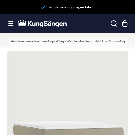
Sängtillverkning i egen fabrik
Hem
Kampanjer
Kampanjsängar
Sängar
Kontinentalsängar
Videlund Dubbelsäng