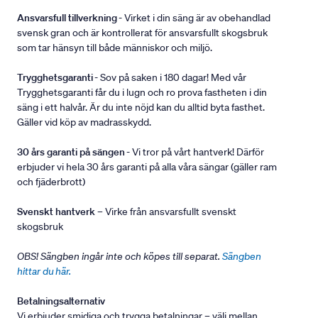
Ansvarsfull tillverkning
- Virket i din säng är av obehandlad
svensk gran och är kontrollerat för ansvarsfullt skogsbruk
som tar hänsyn till både människor och miljö.
Trygghetsgaranti
- Sov på saken i 180 dagar! Med vår
Trygghetsgaranti får du i lugn och ro prova fastheten i din
säng i ett halvår. Är du inte nöjd kan du alltid byta fasthet.
Gäller vid köp av madrasskydd.
30 års garanti på sängen
- Vi tror på vårt hantverk! Därför
erbjuder vi hela 30 års garanti på alla våra sängar (gäller ram
och fjäderbrott)
Svenskt hantverk
– Virke från ansvarsfullt svenskt
skogsbruk
OBS! Sängben ingår inte och köpes till separat.
Sängben
hittar du här.
Betalningsalternativ
Vi erbjuder smidiga och trygga betalningar – välj mellan