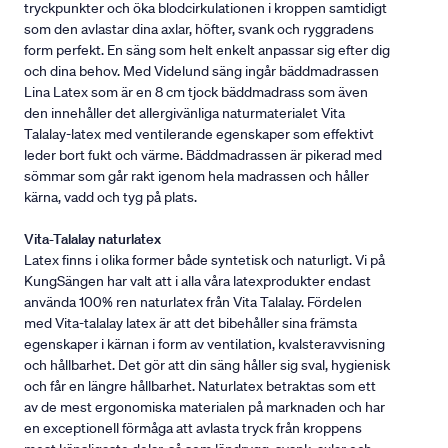
tryckpunkter och öka blodcirkulationen i kroppen samtidigt
som den avlastar dina axlar, höfter, svank och ryggradens
form perfekt. En säng som helt enkelt anpassar sig efter dig
och dina behov. Med Videlund säng ingår bäddmadrassen
Lina Latex som är en 8 cm tjock bäddmadrass som även
den innehåller det allergivänliga naturmaterialet Vita
Talalay-latex med ventilerande egenskaper som effektivt
leder bort fukt och värme. Bäddmadrassen är pikerad med
sömmar som går rakt igenom hela madrassen och håller
kärna, vadd och tyg på plats.
Vita-Talalay naturlatex
Latex finns i olika former både syntetisk och naturligt. Vi på
KungSängen har valt att i alla våra latexprodukter endast
använda 100% ren naturlatex från Vita Talalay. Fördelen
med Vita-talalay latex är att det bibehåller sina främsta
egenskaper i kärnan i form av ventilation, kvalsteravvisning
och hållbarhet. Det gör att din säng håller sig sval, hygienisk
och får en längre hållbarhet. Naturlatex betraktas som ett
av de mest ergonomiska materialen på marknaden och har
en exceptionell förmåga att avlasta tryck från kroppens