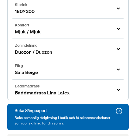
Storlek
160x200
Komfort
Mjuk / Mjuk
Zonindelning
Duozon / Duozon
Färg
Sala Beige
Bäddmadrass
Bäddmadrass Lina Latex
Boka Sängexpert
Boka personlig rådgivning i butik och få rekommendationer
som gör skillnad för din sömn.