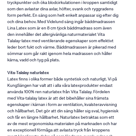
tryckpunkter och öka blodcirkulationen i kroppen samtidigt
som den avlastar dina axlar, höfter, svank och ryggradens
form perfekt. En säng som helt enkelt anpassar sig efter dig
och dina behov. Med Videlund säng ingår bäddmadrassen
Lina Latex som är en 8 cm tjock bäddmadrass som även
den innehåller det allergivänliga naturmaterialet Vita
Talalay-latex med ventilerande egenskaper som effektivt
leder bort fukt och värme. Bäddmadrassen är pikerad med
sömmar som går rakt igenom hela madrassen och håller
kärna, vadd och tyg på plats.
Vita-Talalay naturlatex
Latex finns i olika former både syntetisk och naturligt. Vi på
KungSängen har valt att i alla våra latexprodukter endast
använda 100% ren naturlatex från Vita Talalay. Fördelen
med Vita-talalay latex är att det bibehåller sina främsta
egenskaper i kärnan i form av ventilation, kvalsteravvisning
och hållbarhet. Det gör att din säng håller sig sval, hygienisk
och får en längre hållbarhet. Naturlatex betraktas som ett
av de mest ergonomiska materialen på marknaden och har
en exceptionell förmåga att avlasta tryck från kroppens