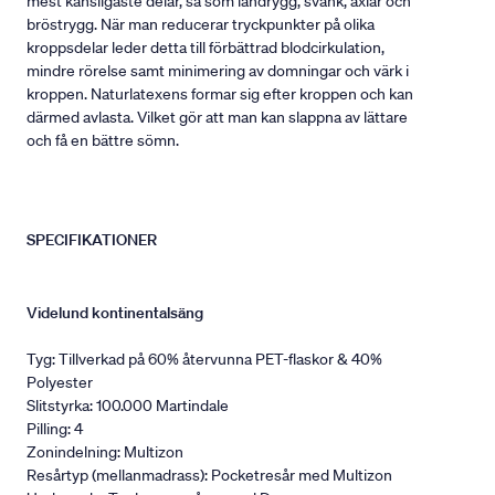
mest känsligaste delar, så som ländrygg, svank, axlar och
bröstrygg. När man reducerar tryckpunkter på olika
kroppsdelar leder detta till förbättrad blodcirkulation,
mindre rörelse samt minimering av domningar och värk i
kroppen. Naturlatexens formar sig efter kroppen och kan
därmed avlasta. Vilket gör att man kan slappna av lättare
och få en bättre sömn.
SPECIFIKATIONER
Videlund kontinentalsäng
Tyg: Tillverkad på 60% återvunna PET-flaskor & 40%
Polyester
Slitstyrka: 100.000 Martindale
Pilling: 4
Zonindelning: Multizon
Resårtyp (mellanmadrass): Pocketresår med Multizon