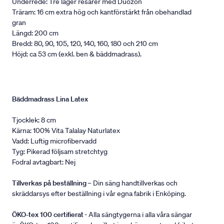
Underrede: Tre lager resårer med Duozon
Träram: 16 cm extra hög och kantförstärkt från obehandlad
gran
Längd: 200 cm
Bredd: 80, 90, 105, 120, 140, 160, 180 och 210 cm
Höjd: ca 53 cm (exkl. ben & bäddmadrass).
Bäddmadrass Lina Latex
Tjocklek: 8 cm
Kärna: 100% Vita Talalay Naturlatex
Vadd: Luftig microfibervadd
Tyg: Pikerad följsam stretchtyg
Fodral avtagbart: Nej
Tillverkas på beställning
– Din säng handtillverkas och
skräddarsys efter beställning i vår egna fabrik i Enköping.
ÖKO-tex 100 certifierat
- Alla sängtygerna i alla våra sängar