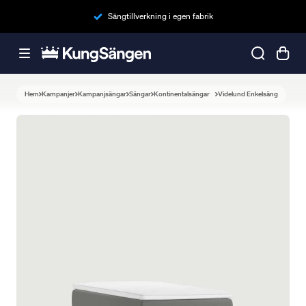
Sängtillverkning i egen fabrik
Hem
Kampanjer
Kampanjsängar
Sängar
Kontinentalsängar
Videlund Enkelsäng