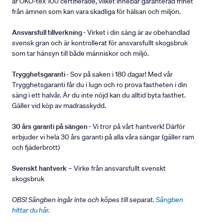
är ÖKO-tex 100 certifierade, vilket innebär garanterad frihet
från ämnen som kan vara skadliga för hälsan och miljön.
Ansvarsfull tillverkning
- Virket i din säng är av obehandlad
svensk gran och är kontrollerat för ansvarsfullt skogsbruk
som tar hänsyn till både människor och miljö.
Trygghetsgaranti
- Sov på saken i 180 dagar! Med vår
Trygghetsgaranti får du i lugn och ro prova fastheten i din
säng i ett halvår. Är du inte nöjd kan du alltid byta fasthet.
Gäller vid köp av madrasskydd.
30 års garanti på sängen
- Vi tror på vårt hantverk! Därför
erbjuder vi hela 30 års garanti på alla våra sängar (gäller ram
och fjäderbrott)
Svenskt hantverk
– Virke från ansvarsfullt svenskt
skogsbruk
OBS! Sängben ingår inte och köpes till separat.
Sängben
hittar du här.