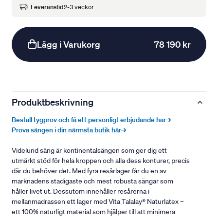
Leveranstid
2-3 veckor
Lägg i Varukorg
78 190 kr
Produktbeskrivning
Beställ tygprov och få ett personligt erbjudande här→
Prova sängen i din närmsta butik här→
Videlund säng är kontinentalsängen som ger dig ett
utmärkt stöd för hela kroppen och alla dess konturer, precis
där du behöver det. Med fyra resårlager får du en av
marknadens stadigaste och mest robusta sängar som
håller livet ut. Dessutom innehåller resårerna i
mellanmadrassen ett lager med Vita Talalay® Naturlatex –
ett 100% naturligt material som hjälper till att minimera