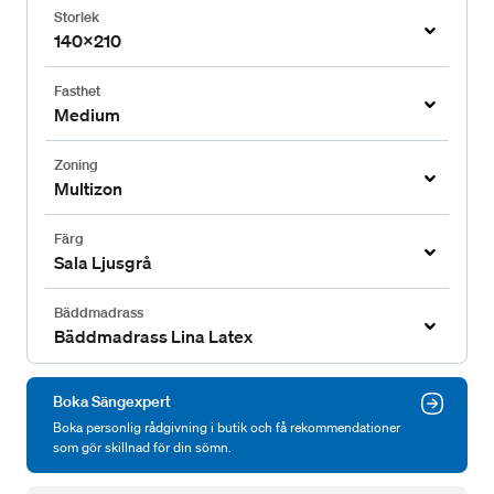
Storlek
140x210
Fasthet
Medium
Zoning
Multizon
Färg
Sala Ljusgrå
Bäddmadrass
Bäddmadrass Lina Latex
Boka Sängexpert
Boka personlig rådgivning i butik och få rekommendationer
som gör skillnad för din sömn.