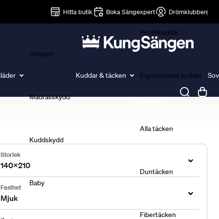
Lakan
Hitta butik
Boka Sängexpert
Drömklubben
Hotellkuddar
Örngott
läder
Kuddar & täcken
Ergonomiska kuddar
Sov
Madrasskydd
Täcken
Alla täcken
Kuddskydd
Storlek
140x210
Duntäcken
Baby
Fasthet
Mjuk
Fibertäcken