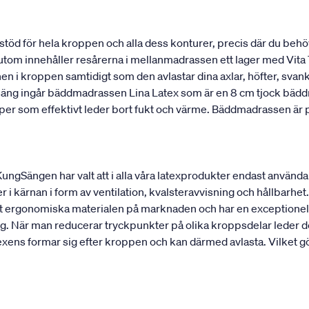
stöd för hela kroppen och alla dess konturer, precis där du behö
utom innehåller resårerna i mellanmadrassen ett lager med Vita T
onen i kroppen samtidigt som den avlastar dina axlar, höfter, sv
 säng ingår bäddmadrassen Lina Latex som är en 8 cm tjock bädd
kaper som effektivt leder bort fukt och värme. Bäddmadrassen ä
 KungSängen har valt att i alla våra latexprodukter endast använd
r i kärnan i form av ventilation, kvalsteravvisning och hållbarhet. 
est ergonomiska materialen på marknaden och har en exceptionell
g. När man reducerar tryckpunkter på olika kroppsdelar leder det
ens formar sig efter kroppen och kan därmed avlasta. Vilket gör 