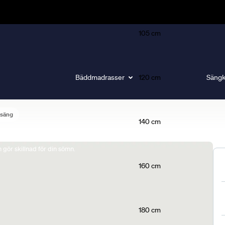
105 cm
Bäddmadrasser
120 cm
Sängk
lsäng
140 cm
gör skillnad för din sömn.
160 cm
180 cm