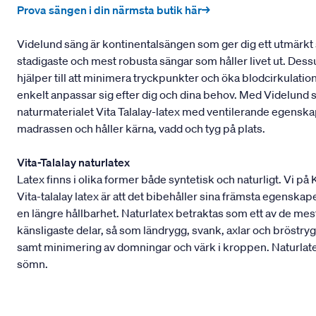
Prova sängen i din närmsta butik här→
Videlund säng är kontinentalsängen som ger dig ett utmärkt 
stadigaste och mest robusta sängar som håller livet ut. Dess
hjälper till att minimera tryckpunkter och öka blodcirkulati
enkelt anpassar sig efter dig och dina behov. Med Videlund
naturmaterialet Vita Talalay-latex med ventilerande egens
madrassen och håller kärna, vadd och tyg på plats.
Vita-Talalay naturlatex
Latex finns i olika former både syntetisk och naturligt. Vi på
Vita-talalay latex är att det bibehåller sina främsta egenskape
en längre hållbarhet. Naturlatex betraktas som ett av de m
känsligaste delar, så som ländrygg, svank, axlar och bröstryg
samt minimering av domningar och värk i kroppen. Naturlatex
sömn.