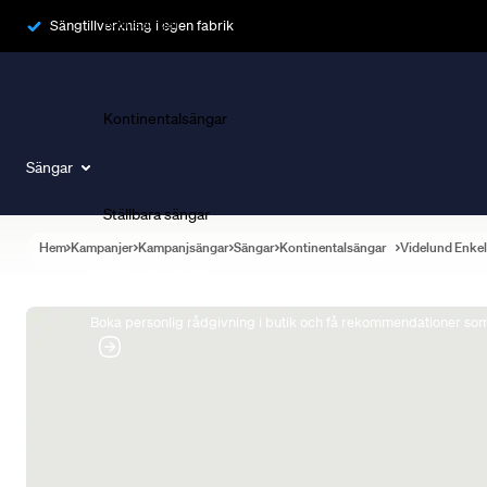
Ramsängar
Sängtillverkning i egen fabrik
Kontinentalsängar
Sängar
Ställbara sängar
Hem
Kampanjer
Kampanjsängar
Sängar
Kontinentalsängar
Videlund Enke
Boka Sängexpert
Boka personlig rådgivning i butik och få rekommendationer som 