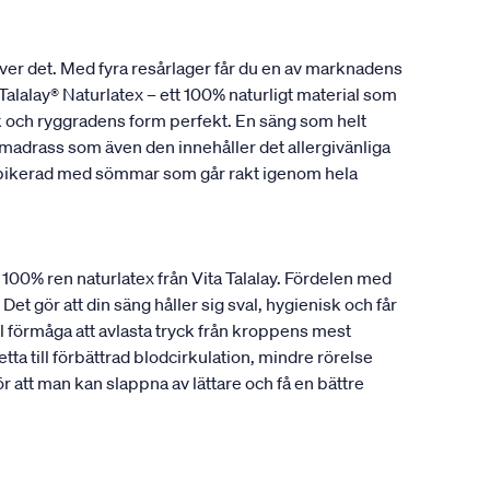
ver det. Med fyra resårlager får du en av marknadens
alalay® Naturlatex – ett 100% naturligt material som
ank och ryggradens form perfekt. En säng som helt
madrass som även den innehåller det allergivänliga
r pikerad med sömmar som går rakt igenom hela
a 100% ren naturlatex från Vita Talalay. Fördelen med
Det gör att din säng håller sig sval, hygienisk och får
 förmåga att avlasta tryck från kroppens mest
ta till förbättrad blodcirkulation, mindre rörelse
att man kan slappna av lättare och få en bättre