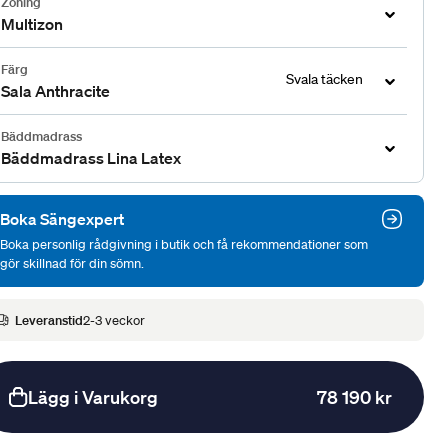
Zoning
Multizon
Färg
Svala täcken
Sala Anthracite
Bäddmadrass
Bäddmadrass Lina Latex
Boka Sängexpert
Boka personlig rådgivning i butik och få rekommendationer som
gör skillnad för din sömn.
Leveranstid
2-3 veckor
Lägg i Varukorg
78 190 kr