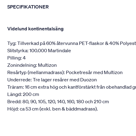
SPECIFIKATIONER
Videlund kontinentalsäng
Tyg: Tillverkad på 60% återvunna PET-flaskor & 40% Polyes
Slitstyrka: 100.000 Martindale
Pilling: 4
Zonindelning: Multizon
Resårtyp (mellanmadrass): Pocketresår med Multizon
Underrede: Tre lager resårer med Duozon
Träram: 16 cm extra hög och kantförstärkt från obehandlad g
Längd: 200 cm
Bredd: 80, 90, 105, 120, 140, 160, 180 och 210 cm
Höjd: ca 53 cm (exkl. ben & bäddmadrass).