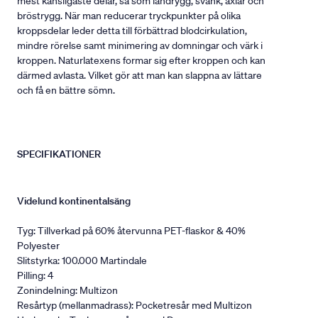
mest känsligaste delar, så som ländrygg, svank, axlar och
bröstrygg. När man reducerar tryckpunkter på olika
kroppsdelar leder detta till förbättrad blodcirkulation,
mindre rörelse samt minimering av domningar och värk i
kroppen. Naturlatexens formar sig efter kroppen och kan
därmed avlasta. Vilket gör att man kan slappna av lättare
och få en bättre sömn.
SPECIFIKATIONER
Videlund kontinentalsäng
Tyg: Tillverkad på 60% återvunna PET-flaskor & 40%
Polyester
Slitstyrka: 100.000 Martindale
Pilling: 4
Zonindelning: Multizon
Resårtyp (mellanmadrass): Pocketresår med Multizon