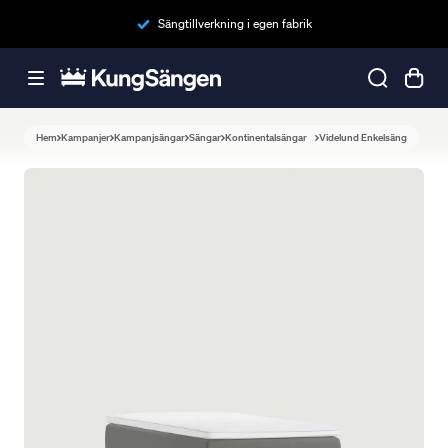
Sängtillverkning i egen fabrik
Hem
Kampanjer
Kampanjsängar
Sängar
Kontinentalsängar
Videlund Enkelsäng