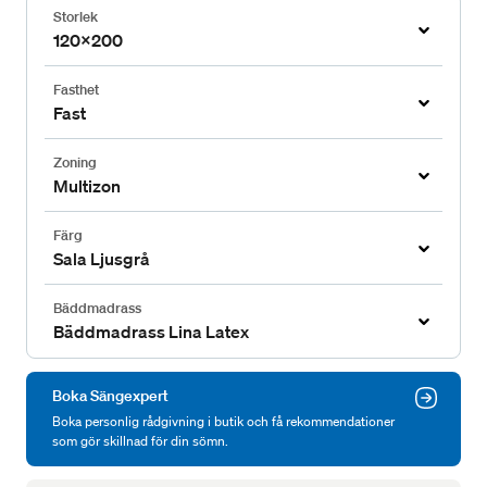
Storlek
120x200
Fasthet
Fast
Zoning
Multizon
Färg
Sala Ljusgrå
Bäddmadrass
Bäddmadrass Lina Latex
Boka Sängexpert
Boka personlig rådgivning i butik och få rekommendationer
som gör skillnad för din sömn.