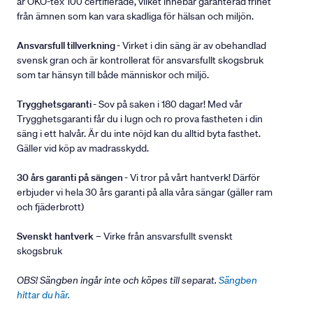
är ÖKO-tex 100 certifierade, vilket innebär garanterad frihet
från ämnen som kan vara skadliga för hälsan och miljön.
Ansvarsfull tillverkning
- Virket i din säng är av obehandlad
svensk gran och är kontrollerat för ansvarsfullt skogsbruk
som tar hänsyn till både människor och miljö.
Trygghetsgaranti
- Sov på saken i 180 dagar! Med vår
Trygghetsgaranti får du i lugn och ro prova fastheten i din
säng i ett halvår. Är du inte nöjd kan du alltid byta fasthet.
Gäller vid köp av madrasskydd.
30 års garanti på sängen
- Vi tror på vårt hantverk! Därför
erbjuder vi hela 30 års garanti på alla våra sängar (gäller ram
och fjäderbrott)
Svenskt hantverk
– Virke från ansvarsfullt svenskt
skogsbruk
OBS! Sängben ingår inte och köpes till separat.
Sängben
hittar du här.