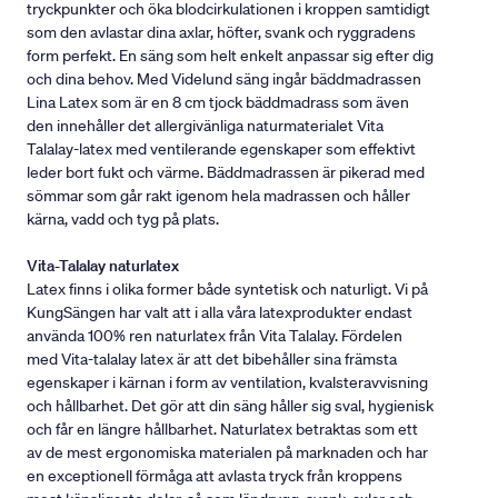
tryckpunkter och öka blodcirkulationen i kroppen samtidigt
som den avlastar dina axlar, höfter, svank och ryggradens
form perfekt. En säng som helt enkelt anpassar sig efter dig
och dina behov. Med Videlund säng ingår bäddmadrassen
Lina Latex som är en 8 cm tjock bäddmadrass som även
den innehåller det allergivänliga naturmaterialet Vita
Talalay-latex med ventilerande egenskaper som effektivt
leder bort fukt och värme. Bäddmadrassen är pikerad med
sömmar som går rakt igenom hela madrassen och håller
kärna, vadd och tyg på plats.
Vita-Talalay naturlatex
Latex finns i olika former både syntetisk och naturligt. Vi på
KungSängen har valt att i alla våra latexprodukter endast
använda 100% ren naturlatex från Vita Talalay. Fördelen
med Vita-talalay latex är att det bibehåller sina främsta
egenskaper i kärnan i form av ventilation, kvalsteravvisning
och hållbarhet. Det gör att din säng håller sig sval, hygienisk
och får en längre hållbarhet. Naturlatex betraktas som ett
av de mest ergonomiska materialen på marknaden och har
en exceptionell förmåga att avlasta tryck från kroppens