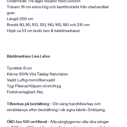
Underrede: Tre lager resårer med Duozon
Träram: 16 cm extra hög och kantförstärkt från obehandlad
gran
Längd: 200 cm
Bredd: 80, 90, 105, 120, 140, 160, 180 och 210 cm
Höjd: ca 53 cm (exkl. ben & bäddmadrass).
Bäddmadrass Lina Latex
Tjocklek: 8 cm
Kärna: 100% Vita Talalay Naturlatex
Vadd: Luftig microfibervadd
Tyg: Pikerad följsam stretchtyg
Fodral avtagbart: Nej
Tillverkas på beställning
– Din säng handtillverkas och
skräddarsys efter beställning i vår egna fabrik i Enköping.
ÖKO-tex 100 certifierat
- Alla sängtygerna i alla våra sängar