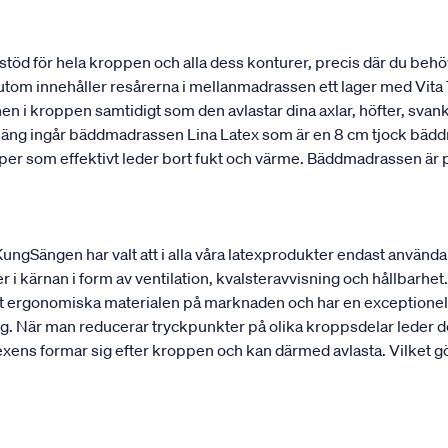
stöd för hela kroppen och alla dess konturer, precis där du behö
utom innehåller resårerna i mellanmadrassen ett lager med Vita T
onen i kroppen samtidigt som den avlastar dina axlar, höfter, sv
 säng ingår bäddmadrassen Lina Latex som är en 8 cm tjock bädd
kaper som effektivt leder bort fukt och värme. Bäddmadrassen ä
 KungSängen har valt att i alla våra latexprodukter endast använd
r i kärnan i form av ventilation, kvalsteravvisning och hållbarhet. 
est ergonomiska materialen på marknaden och har en exceptionell
g. När man reducerar tryckpunkter på olika kroppsdelar leder det
ens formar sig efter kroppen och kan därmed avlasta. Vilket gör 