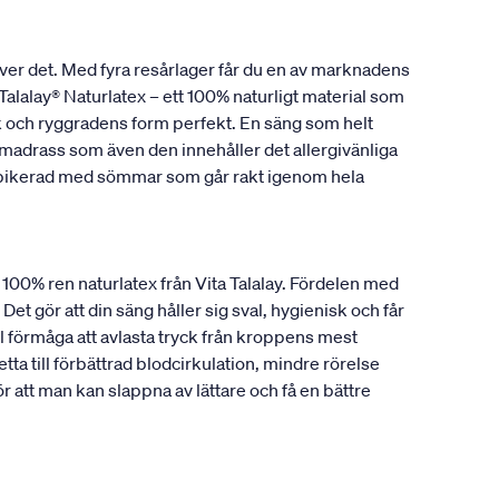
ver det. Med fyra resårlager får du en av marknadens
alalay® Naturlatex – ett 100% naturligt material som
ank och ryggradens form perfekt. En säng som helt
madrass som även den innehåller det allergivänliga
r pikerad med sömmar som går rakt igenom hela
a 100% ren naturlatex från Vita Talalay. Fördelen med
Det gör att din säng håller sig sval, hygienisk och får
 förmåga att avlasta tryck från kroppens mest
ta till förbättrad blodcirkulation, mindre rörelse
att man kan slappna av lättare och få en bättre