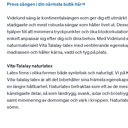
Prova sängen i din närmsta butik här→
Videlund säng är kontinentalsängen som ger dig ett utmärkt 
stadigaste och mest robusta sängar som håller livet ut. Dess
hjälper till att minimera tryckpunkter och öka blodcirkulati
enkelt anpassar sig efter dig och dina behov. Med Videlund
naturmaterialet Vita Talalay-latex med ventilerande egens
madrassen och håller kärna, vadd och tyg på plats.
Vita-Talalay naturlatex
Latex finns i olika former både syntetisk och naturligt. Vi på
Vita-talalay latex är att det bibehåller sina främsta egenskape
en längre hållbarhet. Naturlatex betraktas som ett av de m
känsligaste delar, så som ländrygg, svank, axlar och bröstryg
samt minimering av domningar och värk i kroppen. Naturlatex
sömn.