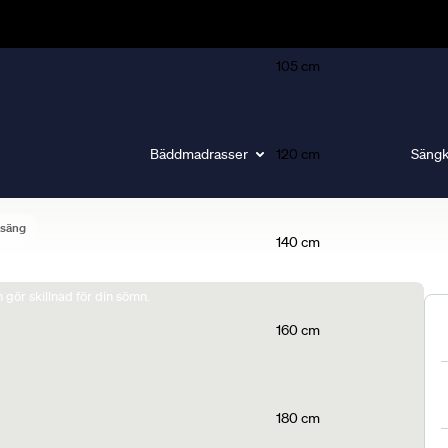
105 cm
Bäddmadrasser
120 cm
Sängk
lsäng
140 cm
gör skillnad för din sömn.
160 cm
180 cm