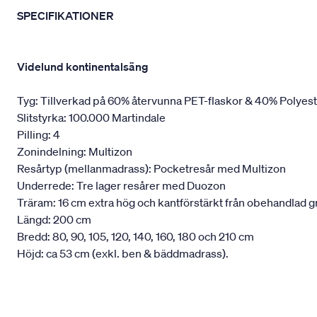
SPECIFIKATIONER
Videlund kontinentalsäng
Tyg: Tillverkad på 60% återvunna PET-flaskor & 40% Polyes
Slitstyrka: 100.000 Martindale
Pilling: 4
Zonindelning: Multizon
Resårtyp (mellanmadrass): Pocketresår med Multizon
Underrede: Tre lager resårer med Duozon
Träram: 16 cm extra hög och kantförstärkt från obehandlad g
Längd: 200 cm
Bredd: 80, 90, 105, 120, 140, 160, 180 och 210 cm
Höjd: ca 53 cm (exkl. ben & bäddmadrass).