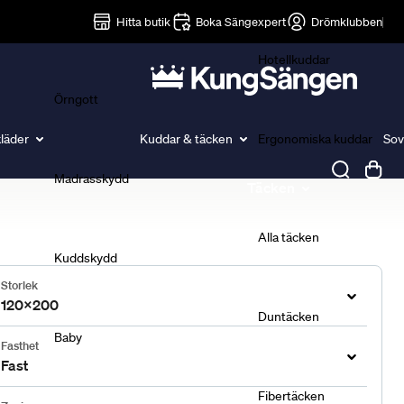
Lakan
Hitta butik
Boka Sängexpert
Drömklubben
Hotellkuddar
Örngott
läder
Kuddar & täcken
Ergonomiska kuddar
Sov
Madrasskydd
Täcken
Alla täcken
Kuddskydd
Storlek
120x200
Duntäcken
Baby
Fasthet
Fast
Fibertäcken