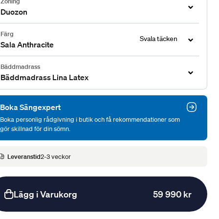
Zoning
Duozon
Färg
Svala täcken
Sala Anthracite
Bäddmadrass
Bäddmadrass Lina Latex
Boka Sängexpert
Boka personlig rådgivning i butik och få rekommendationer som
gör skillnad för din sömn.
Leveranstid
2-3 veckor
Lägg i Varukorg
59 990 kr