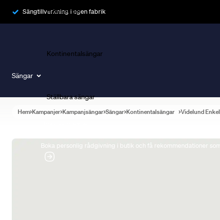
Ramsängar
Sängtillverkning i egen fabrik
Kontinentalsängar
Sängar
Ställbara sängar
Hem
Kampanjer
Kampanjsängar
Sängar
Kontinentalsängar
Videlund Enke
Boka Sängexpert
Boka personlig rådgivning i butik och få rekommendationer som 