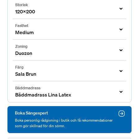
Storlek
120x200
Fasthet
Medium
Zoning
Duozon
Färg
Sala Brun
Bäddmadrass
Bäddmadrass Lina Latex
Boka Sängexpert
Boka personlig rådgivning i butik och få rekommendationer
som gör skillnad för din sömn.