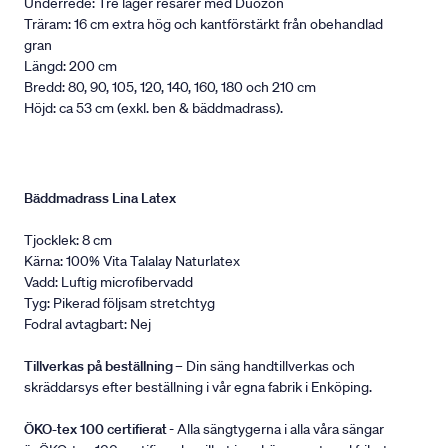
Underrede: Tre lager resårer med Duozon
Träram: 16 cm extra hög och kantförstärkt från obehandlad
gran
Längd: 200 cm
Bredd: 80, 90, 105, 120, 140, 160, 180 och 210 cm
Höjd: ca 53 cm (exkl. ben & bäddmadrass).
Bäddmadrass Lina Latex
Tjocklek: 8 cm
Kärna: 100% Vita Talalay Naturlatex
Vadd: Luftig microfibervadd
Tyg: Pikerad följsam stretchtyg
Fodral avtagbart: Nej
Tillverkas på beställning
– Din säng handtillverkas och
skräddarsys efter beställning i vår egna fabrik i Enköping.
ÖKO-tex 100 certifierat
- Alla sängtygerna i alla våra sängar