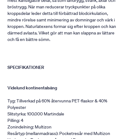
mest känsligaste delar, så som ländrygg, svank, axlar och
bröstrygg. När man reducerar tryckpunkter på olika
kroppsdelar leder detta till förbättrad blodcirkulation,
mindre rörelse samt minimering av domningar och värk i
kroppen. Naturlatexens formar sig efter kroppen och kan
därmed avlasta. Vilket gör att man kan slappna av lättare
och få en bättre sömn.
SPECIFIKATIONER
Videlund kontinentalsäng
Tyg: Tillverkad på 60% återvunna PET-flaskor & 40%
Polyester
Slitstyrka: 100.000 Martindale
Pilling: 4
Zonindelning: Multizon
Resårtyp (mellanmadrass): Pocketresår med Multizon