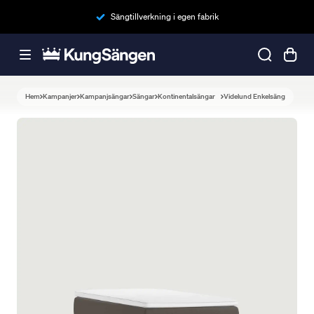
Sängtillverkning i egen fabrik
Hem
Kampanjer
Kampanjsängar
Sängar
Kontinentalsängar
Videlund Enkelsäng