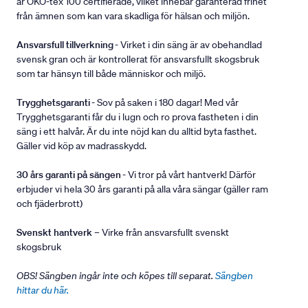
är ÖKO-tex 100 certifierade, vilket innebär garanterad frihet
från ämnen som kan vara skadliga för hälsan och miljön.
Ansvarsfull tillverkning
- Virket i din säng är av obehandlad
svensk gran och är kontrollerat för ansvarsfullt skogsbruk
som tar hänsyn till både människor och miljö.
Trygghetsgaranti
- Sov på saken i 180 dagar! Med vår
Trygghetsgaranti får du i lugn och ro prova fastheten i din
säng i ett halvår. Är du inte nöjd kan du alltid byta fasthet.
Gäller vid köp av madrasskydd.
30 års garanti på sängen
- Vi tror på vårt hantverk! Därför
erbjuder vi hela 30 års garanti på alla våra sängar (gäller ram
och fjäderbrott)
Svenskt hantverk
– Virke från ansvarsfullt svenskt
skogsbruk
OBS! Sängben ingår inte och köpes till separat.
Sängben
hittar du här.