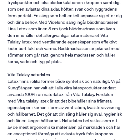
tryckpunkter och öka blodcirkulationen i kroppen samtidigt
som den avlastar dina axlar, höfter, svank och ryggradens
form perfekt. En säng som helt enkelt anpassar sig efter dig
och dina behov. Med Videlund säng ingår bäddmadrassen
Lina Latex som är en 8 cm tjock bäddmadrass som även
den innehåller det allergivänliga naturmaterialet Vita
Talalay-latex med ventilerande egenskaper som effektivt
leder bort fukt och värme. Bäddmadrassen är pikerad med
sömmar som går rakt igenom hela madrassen och håller
kärna, vadd och tyg på plats.
Vita-Talalay naturlatex
Latex finns i olika former både syntetisk och naturligt. Vi på
KungSängen har valt att i alla våra latexprodukter endast
använda 100% ren naturlatex från Vita Talalay. Fördelen
med Vita-talalay latex är att det bibehåller sina främsta
egenskaper i kärnan i form av ventilation, kvalsteravvisning
och hållbarhet. Det gör att din säng håller sig sval, hygienisk
och får en längre hållbarhet. Naturlatex betraktas som ett
av de mest ergonomiska materialen på marknaden och har
en exceptionell förmåga att avlasta tryck från kroppens