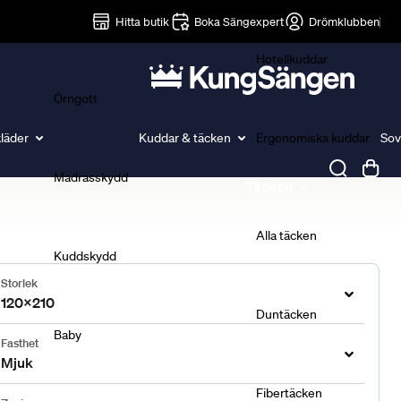
Lakan
Hitta butik
Boka Sängexpert
Drömklubben
Hotellkuddar
Örngott
läder
Kuddar & täcken
Ergonomiska kuddar
Sov
Madrasskydd
Täcken
Alla täcken
Kuddskydd
Storlek
120x210
Duntäcken
Baby
Fasthet
Mjuk
Fibertäcken