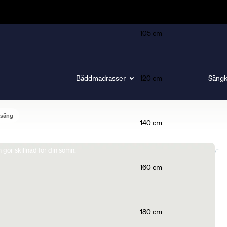
105 cm
Bäddmadrasser
120 cm
Sängk
lsäng
140 cm
gör skillnad för din sömn.
160 cm
180 cm