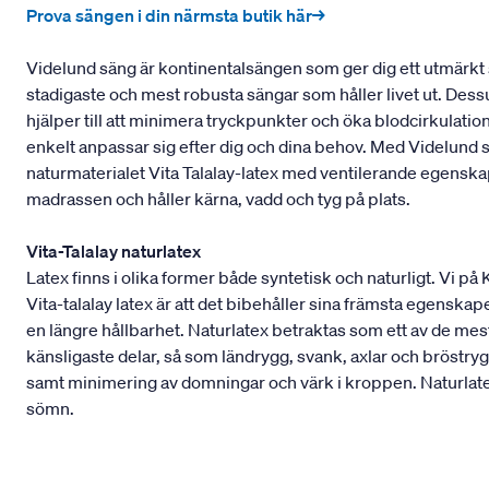
Prova sängen i din närmsta butik här→
Videlund säng är kontinentalsängen som ger dig ett utmärkt 
stadigaste och mest robusta sängar som håller livet ut. Dess
hjälper till att minimera tryckpunkter och öka blodcirkulati
enkelt anpassar sig efter dig och dina behov. Med Videlund
naturmaterialet Vita Talalay-latex med ventilerande egens
madrassen och håller kärna, vadd och tyg på plats.
Vita-Talalay naturlatex
Latex finns i olika former både syntetisk och naturligt. Vi på
Vita-talalay latex är att det bibehåller sina främsta egenskape
en längre hållbarhet. Naturlatex betraktas som ett av de m
känsligaste delar, så som ländrygg, svank, axlar och bröstryg
samt minimering av domningar och värk i kroppen. Naturlatex
sömn.