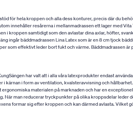
stöd för hela kroppen och alla dess konturer, precis där du behö
utom innehåller resårerna i mellanmadrassen ett lager med Vita T
onen i kroppen samtidigt som den avlastar dina axlar, höfter, sv
 säng ingår bäddmadrassen Lina Latex som är en 8 cm tjock bädd
kaper som effektivt leder bort fukt och värme. Bäddmadrassen ä
 KungSängen har valt att i alla våra latexprodukter endast använd
r i kärnan i form av ventilation, kvalsteravvisning och hållbarhet. 
est ergonomiska materialen på marknaden och har en exceptionell
g. När man reducerar tryckpunkter på olika kroppsdelar leder det
ens formar sig efter kroppen och kan därmed avlasta. Vilket gör 