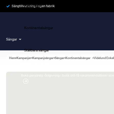
Ramsängar
Sängtillverkning i egen fabrik
Kontinentalsängar
Sängar
Ställbara sängar
Hem
Kampanjer
Kampanjsängar
Sängar
Kontinentalsängar
Videlund Enke
Boka Sängexpert
Boka personlig rådgivning i butik och få rekommendationer som 