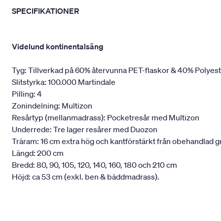
SPECIFIKATIONER
Videlund kontinentalsäng
Tyg: Tillverkad på 60% återvunna PET-flaskor & 40% Polyes
Slitstyrka: 100.000 Martindale
Pilling: 4
Zonindelning: Multizon
Resårtyp (mellanmadrass): Pocketresår med Multizon
Underrede: Tre lager resårer med Duozon
Träram: 16 cm extra hög och kantförstärkt från obehandlad g
Längd: 200 cm
Bredd: 80, 90, 105, 120, 140, 160, 180 och 210 cm
Höjd: ca 53 cm (exkl. ben & bäddmadrass).