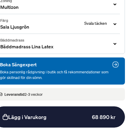
Zoning
Multizon
Färg
Svala täcken
Sala Ljusgrön
Bäddmadrass
Bäddmadrass Lina Latex
Boka Sängexpert
Boka personlig rådgivning i butik och få rekommendationer som
gör skillnad för din sömn.
Leveranstid
2-3 veckor
Lägg i Varukorg
68 890 kr