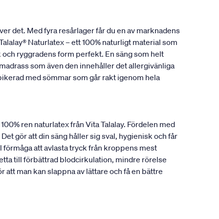
ver det. Med fyra resårlager får du en av marknadens
alalay® Naturlatex – ett 100% naturligt material som
ank och ryggradens form perfekt. En säng som helt
madrass som även den innehåller det allergivänliga
r pikerad med sömmar som går rakt igenom hela
a 100% ren naturlatex från Vita Talalay. Fördelen med
Det gör att din säng håller sig sval, hygienisk och får
 förmåga att avlasta tryck från kroppens mest
ta till förbättrad blodcirkulation, mindre rörelse
att man kan slappna av lättare och få en bättre