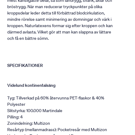
mest känsligaste delar, så som ländrygg, svank, axlar och
bröstrygg. När man reducerar tryckpunkter på olika
kroppsdelar leder detta till förbättrad blodcirkulation,
mindre rörelse samt minimering av domningar och värk i
kroppen. Naturlatexens formar sig efter kroppen och kan
därmed avlasta. Vilket gör att man kan slappna av lättare
och få en bättre sömn.
SPECIFIKATIONER
Videlund kontinentalsäng
Tyg: Tillverkad på 60% återvunna PET-flaskor & 40%
Polyester
Slitstyrka: 100.000 Martindale
Pilling: 4
Zonindelning: Multizon
Resårtyp (mellanmadrass): Pocketresår med Multizon