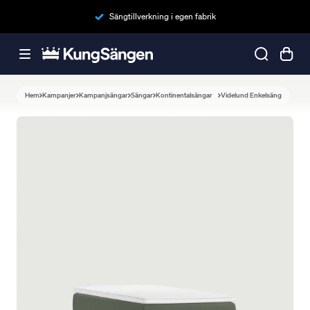
Sängtillverkning i egen fabrik
Hem
Kampanjer
Kampanjsängar
Sängar
Kontinentalsängar
Videlund Enkelsäng