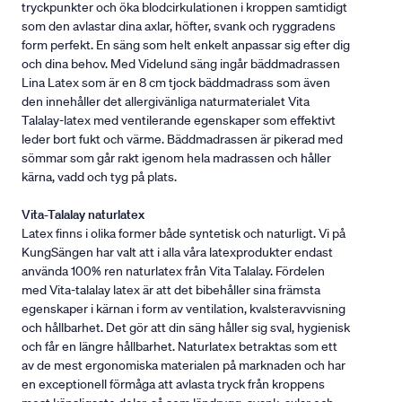
tryckpunkter och öka blodcirkulationen i kroppen samtidigt
som den avlastar dina axlar, höfter, svank och ryggradens
form perfekt. En säng som helt enkelt anpassar sig efter dig
och dina behov. Med Videlund säng ingår bäddmadrassen
Lina Latex som är en 8 cm tjock bäddmadrass som även
den innehåller det allergivänliga naturmaterialet Vita
Talalay-latex med ventilerande egenskaper som effektivt
leder bort fukt och värme. Bäddmadrassen är pikerad med
sömmar som går rakt igenom hela madrassen och håller
kärna, vadd och tyg på plats.
Vita-Talalay naturlatex
Latex finns i olika former både syntetisk och naturligt. Vi på
KungSängen har valt att i alla våra latexprodukter endast
använda 100% ren naturlatex från Vita Talalay. Fördelen
med Vita-talalay latex är att det bibehåller sina främsta
egenskaper i kärnan i form av ventilation, kvalsteravvisning
och hållbarhet. Det gör att din säng håller sig sval, hygienisk
och får en längre hållbarhet. Naturlatex betraktas som ett
av de mest ergonomiska materialen på marknaden och har
en exceptionell förmåga att avlasta tryck från kroppens