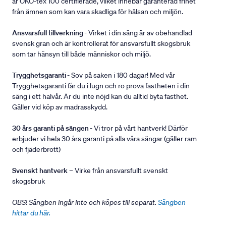
är ÖKO-tex 100 certifierade, vilket innebär garanterad frihet
från ämnen som kan vara skadliga för hälsan och miljön.
Ansvarsfull tillverkning
- Virket i din säng är av obehandlad
svensk gran och är kontrollerat för ansvarsfullt skogsbruk
som tar hänsyn till både människor och miljö.
Trygghetsgaranti
- Sov på saken i 180 dagar! Med vår
Trygghetsgaranti får du i lugn och ro prova fastheten i din
säng i ett halvår. Är du inte nöjd kan du alltid byta fasthet.
Gäller vid köp av madrasskydd.
30 års garanti på sängen
- Vi tror på vårt hantverk! Därför
erbjuder vi hela 30 års garanti på alla våra sängar (gäller ram
och fjäderbrott)
Svenskt hantverk
– Virke från ansvarsfullt svenskt
skogsbruk
OBS! Sängben ingår inte och köpes till separat.
Sängben
hittar du här.