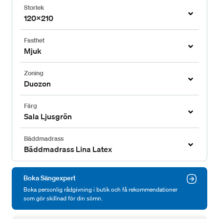
Storlek
120x210
Fasthet
Mjuk
Zoning
Duozon
Färg
Sala Ljusgrön
Bäddmadrass
Bäddmadrass Lina Latex
Boka Sängexpert
Boka personlig rådgivning i butik och få rekommendationer
som gör skillnad för din sömn.