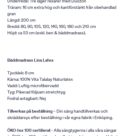
Underrede: Tre lager resårer med Duozon
Träram: 16 cm extra hög och kantförstärkt från obehandlad
gran
Längd: 200 cm
Bredd: 80, 90, 105, 120, 140, 160, 180 och 210 cm
Höjd: ca 53 cm (exkl. ben & bäddmadrass).
Bäddmadrass Lina Latex
Tjocklek: 8 cm
Kärna: 100% Vita Talalay Naturlatex
Vadd: Luftig microfibervadd
Tyg: Pikerad följsam stretchtyg
Fodral avtagbart: Nej
Tillverkas på beställning
– Din säng handtillverkas och
skräddarsys efter beställning i vår egna fabrik i Enköping.
ÖKO-tex 100 certifierat
- Alla sängtygerna i alla våra sängar