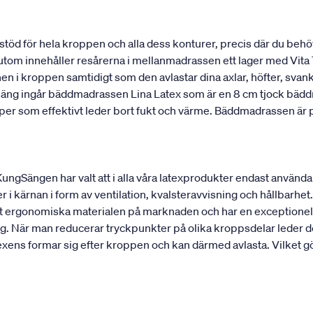
stöd för hela kroppen och alla dess konturer, precis där du behö
utom innehåller resårerna i mellanmadrassen ett lager med Vita T
onen i kroppen samtidigt som den avlastar dina axlar, höfter, sv
 säng ingår bäddmadrassen Lina Latex som är en 8 cm tjock bädd
kaper som effektivt leder bort fukt och värme. Bäddmadrassen ä
 KungSängen har valt att i alla våra latexprodukter endast använd
r i kärnan i form av ventilation, kvalsteravvisning och hållbarhet. 
est ergonomiska materialen på marknaden och har en exceptionell
g. När man reducerar tryckpunkter på olika kroppsdelar leder det
ens formar sig efter kroppen och kan därmed avlasta. Vilket gör 