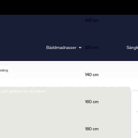
105 cm
Bäddmadrasser
120 cm
Sängk
lsäng
140 cm
gör skillnad för din sömn.
160 cm
180 cm