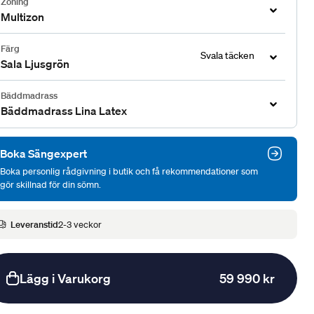
Zoning
Multizon
Färg
Svala täcken
Sala Ljusgrön
Bäddmadrass
Bäddmadrass Lina Latex
Boka Sängexpert
Boka personlig rådgivning i butik och få rekommendationer som
gör skillnad för din sömn.
Leveranstid
2-3 veckor
Lägg i Varukorg
59 990 kr