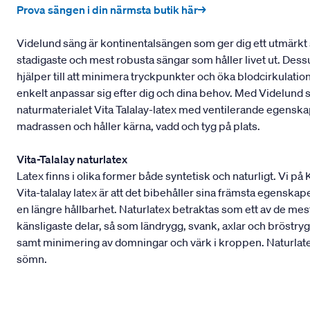
Prova sängen i din närmsta butik här→
Videlund säng är kontinentalsängen som ger dig ett utmärkt 
stadigaste och mest robusta sängar som håller livet ut. Dess
hjälper till att minimera tryckpunkter och öka blodcirkulati
enkelt anpassar sig efter dig och dina behov. Med Videlund
naturmaterialet Vita Talalay-latex med ventilerande egens
madrassen och håller kärna, vadd och tyg på plats.
Vita-Talalay naturlatex
Latex finns i olika former både syntetisk och naturligt. Vi på
Vita-talalay latex är att det bibehåller sina främsta egenskape
en längre hållbarhet. Naturlatex betraktas som ett av de m
känsligaste delar, så som ländrygg, svank, axlar och bröstryg
samt minimering av domningar och värk i kroppen. Naturlatex
sömn.