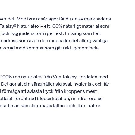
ver det. Med fyra resårlager får du en av marknadens
alalay® Naturlatex – ett 100% naturligt material som
ank och ryggradens form perfekt. En säng som helt
madrass som även den innehåller det allergivänliga
r pikerad med sömmar som går rakt igenom hela
a 100% ren naturlatex från Vita Talalay. Fördelen med
Det gör att din säng håller sig sval, hygienisk och får
 förmåga att avlasta tryck från kroppens mest
ta till förbättrad blodcirkulation, mindre rörelse
att man kan slappna av lättare och få en bättre