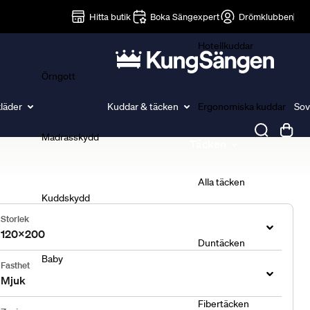
Lakan
Hitta butik
Boka Sängexpert
Drömklubben
Hotellkuddar
Örngott
läder
Kuddar & täcken
Ergonomiska kuddar
Sov
Madrasskydd
Täcken
Alla täcken
Kuddskydd
Storlek
120x200
Duntäcken
Baby
Fasthet
Mjuk
Fibertäcken