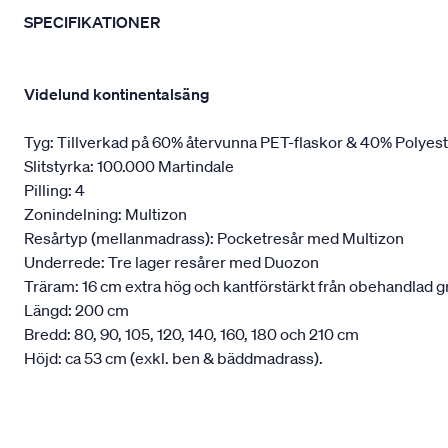
SPECIFIKATIONER
Videlund kontinentalsäng
Tyg: Tillverkad på 60% återvunna PET-flaskor & 40% Polyes
Slitstyrka: 100.000 Martindale
Pilling: 4
Zonindelning: Multizon
Resårtyp (mellanmadrass): Pocketresår med Multizon
Underrede: Tre lager resårer med Duozon
Träram: 16 cm extra hög och kantförstärkt från obehandlad g
Längd: 200 cm
Bredd: 80, 90, 105, 120, 140, 160, 180 och 210 cm
Höjd: ca 53 cm (exkl. ben & bäddmadrass).