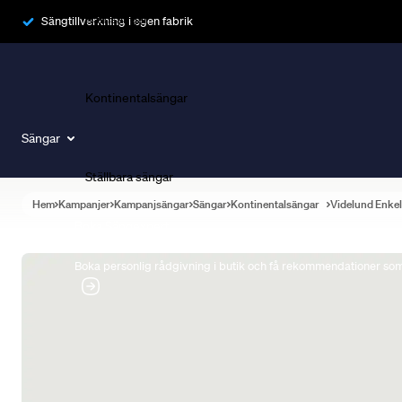
Ramsängar
Sängtillverkning i egen fabrik
Kontinentalsängar
Sängar
Ställbara sängar
Hem
Kampanjer
Kampanjsängar
Sängar
Kontinentalsängar
Videlund Enke
Boka Sängexpert
Boka personlig rådgivning i butik och få rekommendationer som 