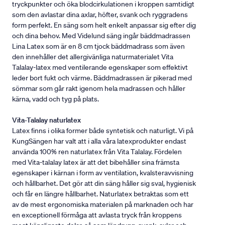
tryckpunkter och öka blodcirkulationen i kroppen samtidigt
som den avlastar dina axlar, höfter, svank och ryggradens
form perfekt. En säng som helt enkelt anpassar sig efter dig
och dina behov. Med Videlund säng ingår bäddmadrassen
Lina Latex som är en 8 cm tjock bäddmadrass som även
den innehåller det allergivänliga naturmaterialet Vita
Talalay-latex med ventilerande egenskaper som effektivt
leder bort fukt och värme. Bäddmadrassen är pikerad med
sömmar som går rakt igenom hela madrassen och håller
kärna, vadd och tyg på plats.
Vita-Talalay naturlatex
Latex finns i olika former både syntetisk och naturligt. Vi på
KungSängen har valt att i alla våra latexprodukter endast
använda 100% ren naturlatex från Vita Talalay. Fördelen
med Vita-talalay latex är att det bibehåller sina främsta
egenskaper i kärnan i form av ventilation, kvalsteravvisning
och hållbarhet. Det gör att din säng håller sig sval, hygienisk
och får en längre hållbarhet. Naturlatex betraktas som ett
av de mest ergonomiska materialen på marknaden och har
en exceptionell förmåga att avlasta tryck från kroppens