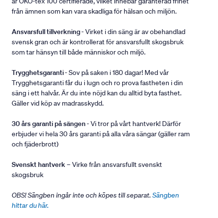
är ÖKO-tex 100 certifierade, vilket innebär garanterad frihet
från ämnen som kan vara skadliga för hälsan och miljön.
Ansvarsfull tillverkning
- Virket i din säng är av obehandlad
svensk gran och är kontrollerat för ansvarsfullt skogsbruk
som tar hänsyn till både människor och miljö.
Trygghetsgaranti
- Sov på saken i 180 dagar! Med vår
Trygghetsgaranti får du i lugn och ro prova fastheten i din
säng i ett halvår. Är du inte nöjd kan du alltid byta fasthet.
Gäller vid köp av madrasskydd.
30 års garanti på sängen
- Vi tror på vårt hantverk! Därför
erbjuder vi hela 30 års garanti på alla våra sängar (gäller ram
och fjäderbrott)
Svenskt hantverk
– Virke från ansvarsfullt svenskt
skogsbruk
OBS! Sängben ingår inte och köpes till separat.
Sängben
hittar du här.