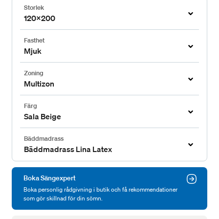
Storlek
120x200
Fasthet
Mjuk
Zoning
Multizon
Färg
Sala Beige
Bäddmadrass
Bäddmadrass Lina Latex
Boka Sängexpert
Boka personlig rådgivning i butik och få rekommendationer
som gör skillnad för din sömn.