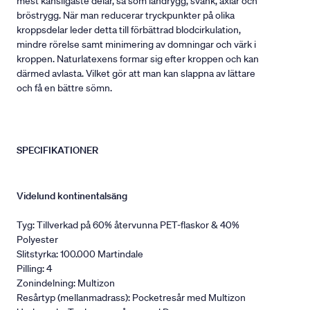
mest känsligaste delar, så som ländrygg, svank, axlar och
bröstrygg. När man reducerar tryckpunkter på olika
kroppsdelar leder detta till förbättrad blodcirkulation,
mindre rörelse samt minimering av domningar och värk i
kroppen. Naturlatexens formar sig efter kroppen och kan
därmed avlasta. Vilket gör att man kan slappna av lättare
och få en bättre sömn.
SPECIFIKATIONER
Videlund kontinentalsäng
Tyg: Tillverkad på 60% återvunna PET-flaskor & 40%
Polyester
Slitstyrka: 100.000 Martindale
Pilling: 4
Zonindelning: Multizon
Resårtyp (mellanmadrass): Pocketresår med Multizon