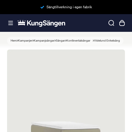
Sängtillverkning i egen fabrik
Hem
Kampanjer
Kampanjsängar
Sängar
Kontinentalsängar
Videlund Enkelsäng