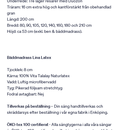
Underrede: Tre lager resårer med Duozon
Träram: 16 cm extra hög och kantförstärkt från obehandlad
gran
Längd: 200 cm
Bredd: 80, 90, 105, 120, 140, 160, 180 och 210 cm
Höjd: ca 53 cm (exkl. ben & bäddmadrass).
Bäddmadrass Lina Latex
Tjocklek: 8 cm
Kärna: 100% Vita Talalay Naturlatex
Vadd: Luftig microfibervadd
Tyg: Pikerad följsam stretchtyg
Fodral avtagbart: Nej
Tillverkas på beställning
– Din säng handtillverkas och
skräddarsys efter beställning i vår egna fabrik i Enköping.
ÖKO-tex 100 certifierat
- Alla sängtygerna i alla våra sängar