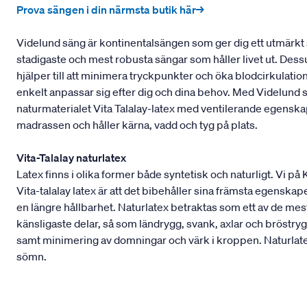
Prova sängen i din närmsta butik här→
Videlund säng är kontinentalsängen som ger dig ett utmärkt 
stadigaste och mest robusta sängar som håller livet ut. Dess
hjälper till att minimera tryckpunkter och öka blodcirkulati
enkelt anpassar sig efter dig och dina behov. Med Videlund
naturmaterialet Vita Talalay-latex med ventilerande egens
madrassen och håller kärna, vadd och tyg på plats.
Vita-Talalay naturlatex
Latex finns i olika former både syntetisk och naturligt. Vi på
Vita-talalay latex är att det bibehåller sina främsta egenskape
en längre hållbarhet. Naturlatex betraktas som ett av de m
känsligaste delar, så som ländrygg, svank, axlar och bröstryg
samt minimering av domningar och värk i kroppen. Naturlatex
sömn.