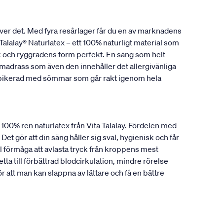
ver det. Med fyra resårlager får du en av marknadens
alalay® Naturlatex – ett 100% naturligt material som
ank och ryggradens form perfekt. En säng som helt
madrass som även den innehåller det allergivänliga
r pikerad med sömmar som går rakt igenom hela
a 100% ren naturlatex från Vita Talalay. Fördelen med
Det gör att din säng håller sig sval, hygienisk och får
 förmåga att avlasta tryck från kroppens mest
ta till förbättrad blodcirkulation, mindre rörelse
att man kan slappna av lättare och få en bättre