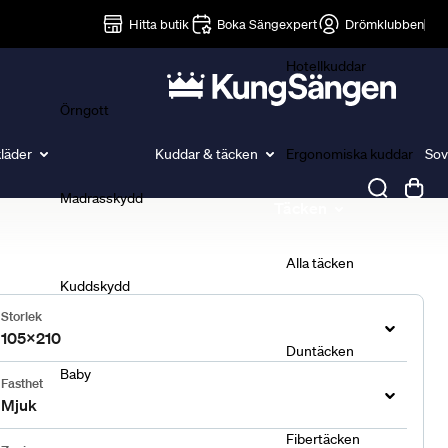
Lakan
Hitta butik
Boka Sängexpert
Drömklubben
Hotellkuddar
Örngott
läder
Kuddar & täcken
Ergonomiska kuddar
Sov
Madrasskydd
Täcken
Alla täcken
Kuddskydd
Storlek
105x210
Duntäcken
Baby
Fasthet
Mjuk
Fibertäcken