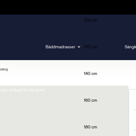
105 cm
Bäddmadrasser
120 cm
Sängk
lsäng
140 cm
gör skillnad för din sömn.
160 cm
180 cm