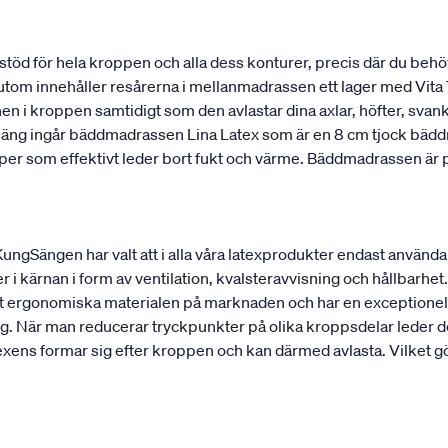
stöd för hela kroppen och alla dess konturer, precis där du behö
utom innehåller resårerna i mellanmadrassen ett lager med Vita T
onen i kroppen samtidigt som den avlastar dina axlar, höfter, sv
 säng ingår bäddmadrassen Lina Latex som är en 8 cm tjock bädd
kaper som effektivt leder bort fukt och värme. Bäddmadrassen ä
 KungSängen har valt att i alla våra latexprodukter endast använd
r i kärnan i form av ventilation, kvalsteravvisning och hållbarhet. 
est ergonomiska materialen på marknaden och har en exceptionell
g. När man reducerar tryckpunkter på olika kroppsdelar leder det
ens formar sig efter kroppen och kan därmed avlasta. Vilket gör 