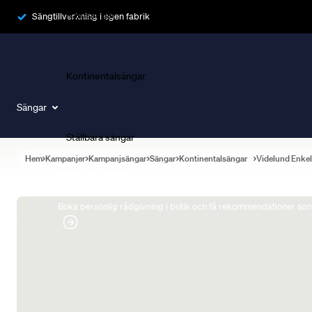
Ramsängar
Sängtillverkning i egen fabrik
Kontinentalsängar
Sängar
Ställbara sängar
Hem
Kampanjer
Kampanjsängar
Sängar
Kontinentalsängar
Videlund Enke
Boka Sängexpert
Boka personlig rådgivning i butik och få rekommendationer som 