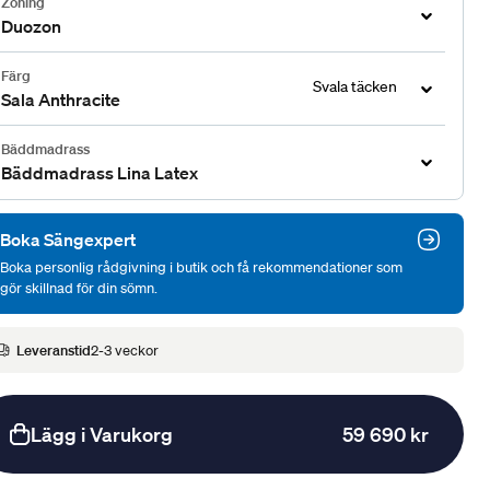
Zoning
Duozon
Färg
Svala täcken
Sala Anthracite
Bäddmadrass
Bäddmadrass Lina Latex
Boka Sängexpert
Boka personlig rådgivning i butik och få rekommendationer som
gör skillnad för din sömn.
Leveranstid
2-3 veckor
Lägg i Varukorg
59 690 kr