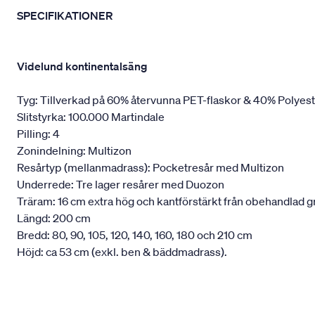
SPECIFIKATIONER
Videlund kontinentalsäng
Tyg: Tillverkad på 60% återvunna PET-flaskor & 40% Polyes
Slitstyrka: 100.000 Martindale
Pilling: 4
Zonindelning: Multizon
Resårtyp (mellanmadrass): Pocketresår med Multizon
Underrede: Tre lager resårer med Duozon
Träram: 16 cm extra hög och kantförstärkt från obehandlad g
Längd: 200 cm
Bredd: 80, 90, 105, 120, 140, 160, 180 och 210 cm
Höjd: ca 53 cm (exkl. ben & bäddmadrass).