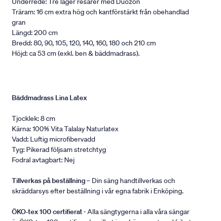
Underrede: Tre lager resårer med Duozon
Träram: 16 cm extra hög och kantförstärkt från obehandlad
gran
Längd: 200 cm
Bredd: 80, 90, 105, 120, 140, 160, 180 och 210 cm
Höjd: ca 53 cm (exkl. ben & bäddmadrass).
Bäddmadrass Lina Latex
Tjocklek: 8 cm
Kärna: 100% Vita Talalay Naturlatex
Vadd: Luftig microfibervadd
Tyg: Pikerad följsam stretchtyg
Fodral avtagbart: Nej
Tillverkas på beställning
– Din säng handtillverkas och
skräddarsys efter beställning i vår egna fabrik i Enköping.
ÖKO-tex 100 certifierat
- Alla sängtygerna i alla våra sängar