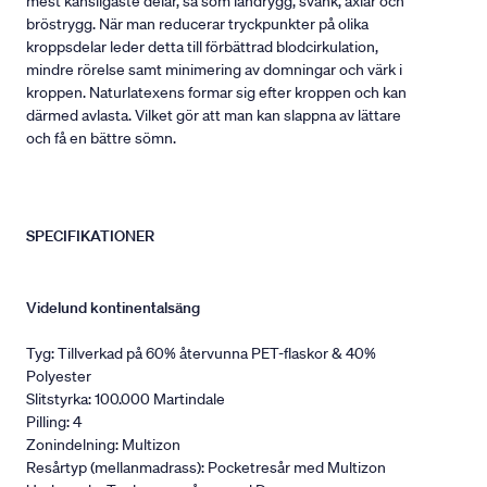
mest känsligaste delar, så som ländrygg, svank, axlar och
bröstrygg. När man reducerar tryckpunkter på olika
kroppsdelar leder detta till förbättrad blodcirkulation,
mindre rörelse samt minimering av domningar och värk i
kroppen. Naturlatexens formar sig efter kroppen och kan
därmed avlasta. Vilket gör att man kan slappna av lättare
och få en bättre sömn.
SPECIFIKATIONER
Videlund kontinentalsäng
Tyg: Tillverkad på 60% återvunna PET-flaskor & 40%
Polyester
Slitstyrka: 100.000 Martindale
Pilling: 4
Zonindelning: Multizon
Resårtyp (mellanmadrass): Pocketresår med Multizon