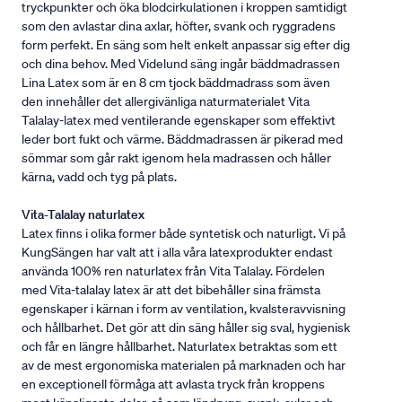
tryckpunkter och öka blodcirkulationen i kroppen samtidigt
som den avlastar dina axlar, höfter, svank och ryggradens
form perfekt. En säng som helt enkelt anpassar sig efter dig
och dina behov. Med Videlund säng ingår bäddmadrassen
Lina Latex som är en 8 cm tjock bäddmadrass som även
den innehåller det allergivänliga naturmaterialet Vita
Talalay-latex med ventilerande egenskaper som effektivt
leder bort fukt och värme. Bäddmadrassen är pikerad med
sömmar som går rakt igenom hela madrassen och håller
kärna, vadd och tyg på plats.
Vita-Talalay naturlatex
Latex finns i olika former både syntetisk och naturligt. Vi på
KungSängen har valt att i alla våra latexprodukter endast
använda 100% ren naturlatex från Vita Talalay. Fördelen
med Vita-talalay latex är att det bibehåller sina främsta
egenskaper i kärnan i form av ventilation, kvalsteravvisning
och hållbarhet. Det gör att din säng håller sig sval, hygienisk
och får en längre hållbarhet. Naturlatex betraktas som ett
av de mest ergonomiska materialen på marknaden och har
en exceptionell förmåga att avlasta tryck från kroppens