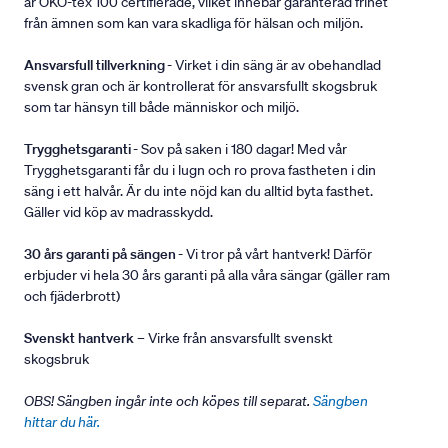
är ÖKO-tex 100 certifierade, vilket innebär garanterad frihet
från ämnen som kan vara skadliga för hälsan och miljön.
Ansvarsfull tillverkning
- Virket i din säng är av obehandlad
svensk gran och är kontrollerat för ansvarsfullt skogsbruk
som tar hänsyn till både människor och miljö.
Trygghetsgaranti
- Sov på saken i 180 dagar! Med vår
Trygghetsgaranti får du i lugn och ro prova fastheten i din
säng i ett halvår. Är du inte nöjd kan du alltid byta fasthet.
Gäller vid köp av madrasskydd.
30 års garanti på sängen
- Vi tror på vårt hantverk! Därför
erbjuder vi hela 30 års garanti på alla våra sängar (gäller ram
och fjäderbrott)
Svenskt hantverk
– Virke från ansvarsfullt svenskt
skogsbruk
OBS! Sängben ingår inte och köpes till separat.
Sängben
hittar du här.