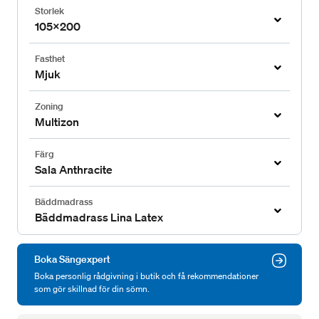
Storlek
105x200
Fasthet
Mjuk
Zoning
Multizon
Färg
Sala Anthracite
Bäddmadrass
Bäddmadrass Lina Latex
Boka Sängexpert
Boka personlig rådgivning i butik och få rekommendationer
som gör skillnad för din sömn.