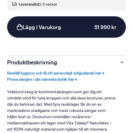
Leveranstid
2-3 veckor
Lägg i Varukorg
51 990 kr
Produktbeskrivning
Beställ tygprov och få ett personligt erbjudande här→
Prova sängen i din närmsta butik här→
Videlund säng är kontinentalsängen som ger dig ett
utmärkt stöd för hela kroppen och alla dess konturer, precis
där du behöver det. Med fyra resårlager får du en av
marknadens stadigaste och mest robusta sängar som
håller livet ut. Dessutom innehåller resårerna i
mellanmadrassen ett lager med Vita Talalay® Naturlatex –
ett 100% naturligt material som hjälper till att minimera