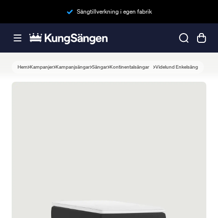
Sängtillverkning i egen fabrik
Hem
Kampanjer
Kampanjsängar
Sängar
Kontinentalsängar
Videlund Enkelsäng