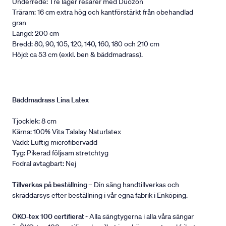
Underrede: Tre lager resårer med Duozon
Träram: 16 cm extra hög och kantförstärkt från obehandlad
gran
Längd: 200 cm
Bredd: 80, 90, 105, 120, 140, 160, 180 och 210 cm
Höjd: ca 53 cm (exkl. ben & bäddmadrass).
Bäddmadrass Lina Latex
Tjocklek: 8 cm
Kärna: 100% Vita Talalay Naturlatex
Vadd: Luftig microfibervadd
Tyg: Pikerad följsam stretchtyg
Fodral avtagbart: Nej
Tillverkas på beställning
– Din säng handtillverkas och
skräddarsys efter beställning i vår egna fabrik i Enköping.
ÖKO-tex 100 certifierat
- Alla sängtygerna i alla våra sängar