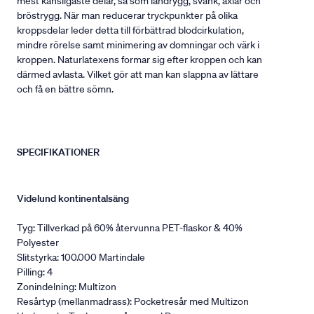
mest känsligaste delar, så som ländrygg, svank, axlar och
bröstrygg. När man reducerar tryckpunkter på olika
kroppsdelar leder detta till förbättrad blodcirkulation,
mindre rörelse samt minimering av domningar och värk i
kroppen. Naturlatexens formar sig efter kroppen och kan
därmed avlasta. Vilket gör att man kan slappna av lättare
och få en bättre sömn.
SPECIFIKATIONER
Videlund kontinentalsäng
Tyg: Tillverkad på 60% återvunna PET-flaskor & 40%
Polyester
Slitstyrka: 100.000 Martindale
Pilling: 4
Zonindelning: Multizon
Resårtyp (mellanmadrass): Pocketresår med Multizon