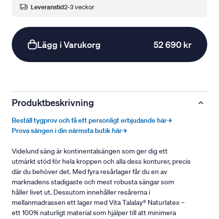
Leveranstid
2-3 veckor
Lägg i Varukorg
52 690 kr
Produktbeskrivning
Beställ tygprov och få ett personligt erbjudande här→
Prova sängen i din närmsta butik här→
Videlund säng är kontinentalsängen som ger dig ett
utmärkt stöd för hela kroppen och alla dess konturer, precis
där du behöver det. Med fyra resårlager får du en av
marknadens stadigaste och mest robusta sängar som
håller livet ut. Dessutom innehåller resårerna i
mellanmadrassen ett lager med Vita Talalay® Naturlatex –
ett 100% naturligt material som hjälper till att minimera