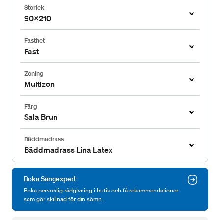
Storlek
90x210
Fasthet
Fast
Zoning
Multizon
Färg
Sala Brun
Bäddmadrass
Bäddmadrass Lina Latex
Boka Sängexpert
Boka personlig rådgivning i butik och få rekommendationer
som gör skillnad för din sömn.