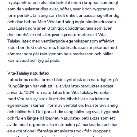
tryckpunkter och öka blodcirkulationen i kroppen samtidigt
som den avlastar dina axlar, höfter, svank och ryggradens
form perfekt. En säng som helt enkelt anpassar sig efter dig
och dina behov. Med Videlund säng ingår bäddmadrassen
Lina Latex som är en 8 cm tjock bäddmadrass som även
den innehåller det allergivänliga naturmaterialet Vita
Talalay-latex med ventilerande egenskaper som effektivt
leder bort fukt och värme. Bäddmadrassen är pikerad med
sömmar som går rakt igenom hela madrassen och håller
kärna, vadd och tyg på plats.
Vita-Talalay naturlatex
Latex finns i olika former både syntetisk och naturligt. Vi på
KungSängen har valt att i alla våra latexprodukter endast
använda 100% ren naturlatex från Vita Talalay. Fördelen
med Vita-talalay latex är att det bibehåller sina främsta
egenskaper i kärnan i form av ventilation, kvalsteravvisning
och hållbarhet. Det gör att din säng håller sig sval, hygienisk
och får en längre hållbarhet. Naturlatex betraktas som ett
av de mest ergonomiska materialen på marknaden och har
en exceptionell förmåga att avlasta tryck från kroppens