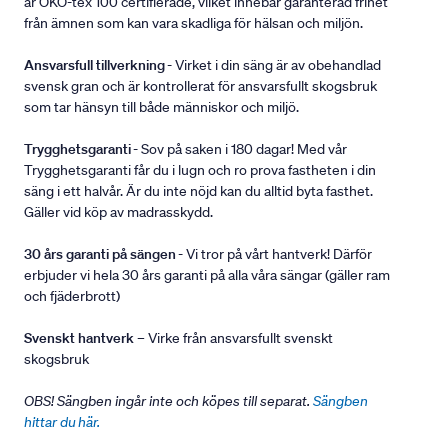
är ÖKO-tex 100 certifierade, vilket innebär garanterad frihet
från ämnen som kan vara skadliga för hälsan och miljön.
Ansvarsfull tillverkning
- Virket i din säng är av obehandlad
svensk gran och är kontrollerat för ansvarsfullt skogsbruk
som tar hänsyn till både människor och miljö.
Trygghetsgaranti
- Sov på saken i 180 dagar! Med vår
Trygghetsgaranti får du i lugn och ro prova fastheten i din
säng i ett halvår. Är du inte nöjd kan du alltid byta fasthet.
Gäller vid köp av madrasskydd.
30 års garanti på sängen
- Vi tror på vårt hantverk! Därför
erbjuder vi hela 30 års garanti på alla våra sängar (gäller ram
och fjäderbrott)
Svenskt hantverk
– Virke från ansvarsfullt svenskt
skogsbruk
OBS! Sängben ingår inte och köpes till separat.
Sängben
hittar du här.