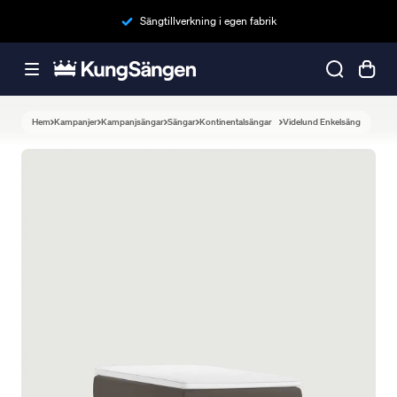
Sängtillverkning i egen fabrik
Hem
Kampanjer
Kampanjsängar
Sängar
Kontinentalsängar
Videlund Enkelsäng