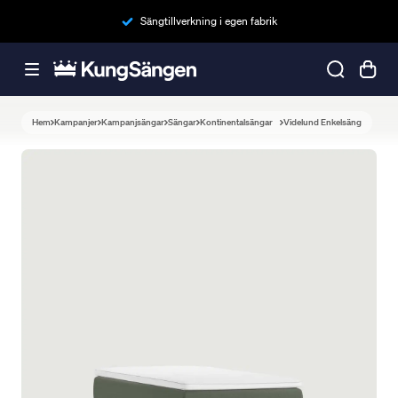
Sängtillverkning i egen fabrik
Hem
Kampanjer
Kampanjsängar
Sängar
Kontinentalsängar
Videlund Enkelsäng