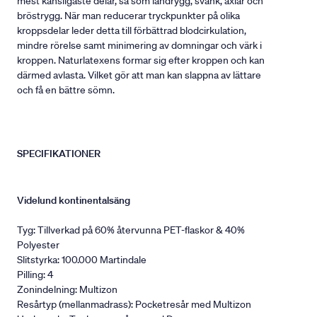
mest känsligaste delar, så som ländrygg, svank, axlar och
bröstrygg. När man reducerar tryckpunkter på olika
kroppsdelar leder detta till förbättrad blodcirkulation,
mindre rörelse samt minimering av domningar och värk i
kroppen. Naturlatexens formar sig efter kroppen och kan
därmed avlasta. Vilket gör att man kan slappna av lättare
och få en bättre sömn.
SPECIFIKATIONER
Videlund kontinentalsäng
Tyg: Tillverkad på 60% återvunna PET-flaskor & 40%
Polyester
Slitstyrka: 100.000 Martindale
Pilling: 4
Zonindelning: Multizon
Resårtyp (mellanmadrass): Pocketresår med Multizon