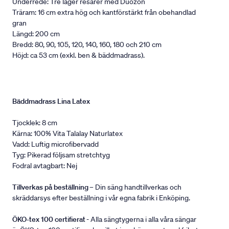
Underrede: Tre lager resårer med Duozon
Träram: 16 cm extra hög och kantförstärkt från obehandlad
gran
Längd: 200 cm
Bredd: 80, 90, 105, 120, 140, 160, 180 och 210 cm
Höjd: ca 53 cm (exkl. ben & bäddmadrass).
Bäddmadrass Lina Latex
Tjocklek: 8 cm
Kärna: 100% Vita Talalay Naturlatex
Vadd: Luftig microfibervadd
Tyg: Pikerad följsam stretchtyg
Fodral avtagbart: Nej
Tillverkas på beställning
– Din säng handtillverkas och
skräddarsys efter beställning i vår egna fabrik i Enköping.
ÖKO-tex 100 certifierat
- Alla sängtygerna i alla våra sängar