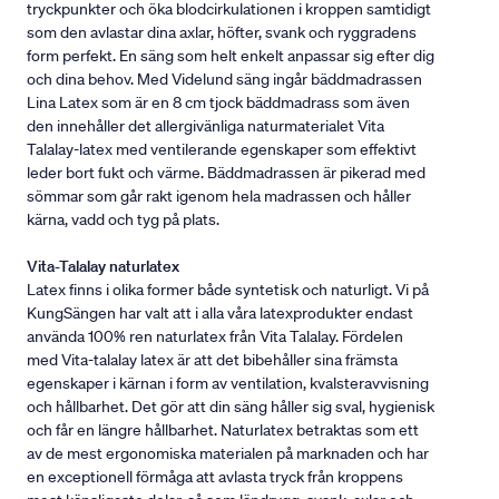
tryckpunkter och öka blodcirkulationen i kroppen samtidigt
som den avlastar dina axlar, höfter, svank och ryggradens
form perfekt. En säng som helt enkelt anpassar sig efter dig
och dina behov. Med Videlund säng ingår bäddmadrassen
Lina Latex som är en 8 cm tjock bäddmadrass som även
den innehåller det allergivänliga naturmaterialet Vita
Talalay-latex med ventilerande egenskaper som effektivt
leder bort fukt och värme. Bäddmadrassen är pikerad med
sömmar som går rakt igenom hela madrassen och håller
kärna, vadd och tyg på plats.
Vita-Talalay naturlatex
Latex finns i olika former både syntetisk och naturligt. Vi på
KungSängen har valt att i alla våra latexprodukter endast
använda 100% ren naturlatex från Vita Talalay. Fördelen
med Vita-talalay latex är att det bibehåller sina främsta
egenskaper i kärnan i form av ventilation, kvalsteravvisning
och hållbarhet. Det gör att din säng håller sig sval, hygienisk
och får en längre hållbarhet. Naturlatex betraktas som ett
av de mest ergonomiska materialen på marknaden och har
en exceptionell förmåga att avlasta tryck från kroppens