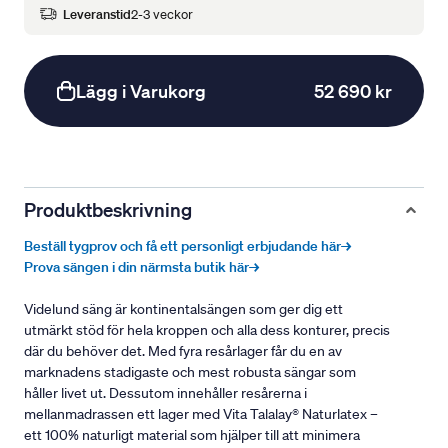
Leveranstid
2-3 veckor
Lägg i Varukorg
52 690 kr
Produktbeskrivning
Beställ tygprov och få ett personligt erbjudande här→
Prova sängen i din närmsta butik här→
Videlund säng är kontinentalsängen som ger dig ett
utmärkt stöd för hela kroppen och alla dess konturer, precis
där du behöver det. Med fyra resårlager får du en av
marknadens stadigaste och mest robusta sängar som
håller livet ut. Dessutom innehåller resårerna i
mellanmadrassen ett lager med Vita Talalay® Naturlatex –
ett 100% naturligt material som hjälper till att minimera