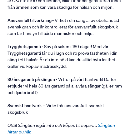
är ÖKO-tex 100 certifierade, vilket innebär garanterad frihet
från ämnen som kan vara skadliga för hälsan och miljön.
Ansvarsfull tillverkning
- Virket i din säng är av obehandlad
svensk gran och är kontrollerat för ansvarsfullt skogsbruk
som tar hänsyn till både människor och miljö.
Trygghetsgaranti
- Sov på saken i 180 dagar! Med vår
Trygghetsgaranti får du i lugn och ro prova fastheten i din
säng i ett halvår. Är du inte nöjd kan du alltid byta fasthet.
Gäller vid köp av madrasskydd.
30 års garanti på sängen
- Vi tror på vårt hantverk! Därför
erbjuder vi hela 30 års garanti på alla våra sängar (gäller ram
och fjäderbrott)
Svenskt hantverk
– Virke från ansvarsfullt svenskt
skogsbruk
OBS! Sängben ingår inte och köpes till separat.
Sängben
hittar du här.