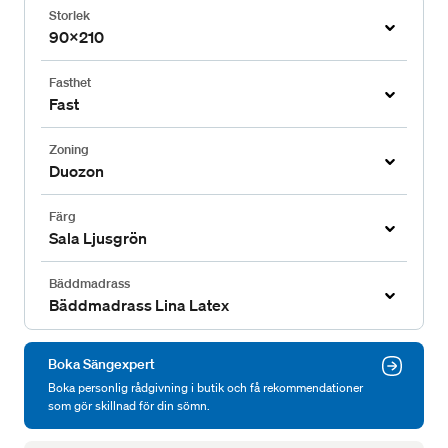
Storlek
90x210
Fasthet
Fast
Zoning
Duozon
Färg
Sala Ljusgrön
Bäddmadrass
Bäddmadrass Lina Latex
Boka Sängexpert
Boka personlig rådgivning i butik och få rekommendationer
som gör skillnad för din sömn.