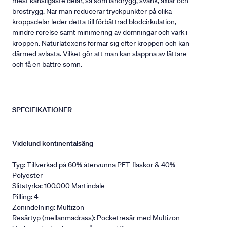
mest känsligaste delar, så som ländrygg, svank, axlar och
bröstrygg. När man reducerar tryckpunkter på olika
kroppsdelar leder detta till förbättrad blodcirkulation,
mindre rörelse samt minimering av domningar och värk i
kroppen. Naturlatexens formar sig efter kroppen och kan
därmed avlasta. Vilket gör att man kan slappna av lättare
och få en bättre sömn.
SPECIFIKATIONER
Videlund kontinentalsäng
Tyg: Tillverkad på 60% återvunna PET-flaskor & 40%
Polyester
Slitstyrka: 100.000 Martindale
Pilling: 4
Zonindelning: Multizon
Resårtyp (mellanmadrass): Pocketresår med Multizon