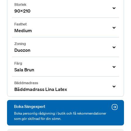
Storlek
90x210
Fasthet
Medium
Zoning
Duozon
Färg
Sala Brun
Bäddmadrass
Bäddmadrass Lina Latex
Boka Sängexpert
Boka personlig rådgivning i butik och få rekommendationer
som gör skillnad för din sömn.