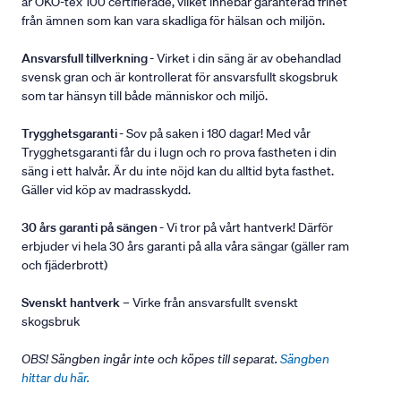
är ÖKO-tex 100 certifierade, vilket innebär garanterad frihet
från ämnen som kan vara skadliga för hälsan och miljön.
Ansvarsfull tillverkning
- Virket i din säng är av obehandlad
svensk gran och är kontrollerat för ansvarsfullt skogsbruk
som tar hänsyn till både människor och miljö.
Trygghetsgaranti
- Sov på saken i 180 dagar! Med vår
Trygghetsgaranti får du i lugn och ro prova fastheten i din
säng i ett halvår. Är du inte nöjd kan du alltid byta fasthet.
Gäller vid köp av madrasskydd.
30 års garanti på sängen
- Vi tror på vårt hantverk! Därför
erbjuder vi hela 30 års garanti på alla våra sängar (gäller ram
och fjäderbrott)
Svenskt hantverk
– Virke från ansvarsfullt svenskt
skogsbruk
OBS! Sängben ingår inte och köpes till separat.
Sängben
hittar du här.