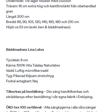
Underrede: Tre lager resårer med Duozon
Träram: 16 cm extra hög och kantförstärkt från obehandlad
gran
Längd: 200 cm
Bredd: 80, 90, 105, 120, 140, 160, 180 och 210 cm
Höjd: ca 53 cm (exkl. ben & bäddmadrass).
Bäddmadrass Lina Latex
Tjocklek: 8 cm
Kärna: 100% Vita Talalay Naturlatex
Vadd: Luftig microfibervadd
Tyg: Pikerad följsam stretchtyg
Fodral avtagbart: Nej
Tillverkas på beställning
– Din säng handtillverkas och
skräddarsys efter beställning i vår egna fabrik i Enköping.
ÖKO-tex 100 certifierat
- Alla sängtygerna i alla våra sängar