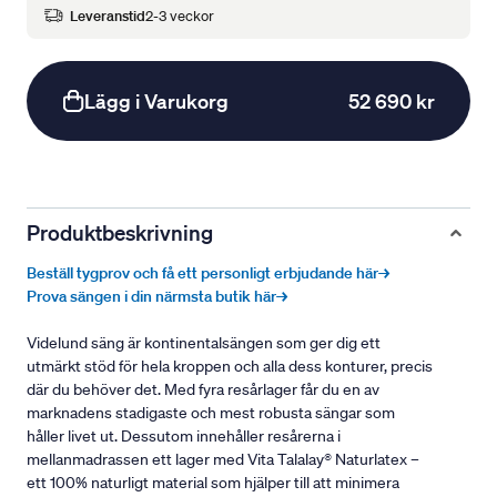
Leveranstid
2-3 veckor
Lägg i Varukorg
52 690 kr
Produktbeskrivning
Beställ tygprov och få ett personligt erbjudande här→
Prova sängen i din närmsta butik här→
Videlund säng är kontinentalsängen som ger dig ett
utmärkt stöd för hela kroppen och alla dess konturer, precis
där du behöver det. Med fyra resårlager får du en av
marknadens stadigaste och mest robusta sängar som
håller livet ut. Dessutom innehåller resårerna i
mellanmadrassen ett lager med Vita Talalay® Naturlatex –
ett 100% naturligt material som hjälper till att minimera