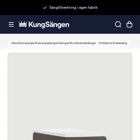
Sängtillverkning i egen fabrik
Hem
Kampanjer
Kampanjsängar
Sängar
Kontinentalsängar
Videlund Enkelsäng