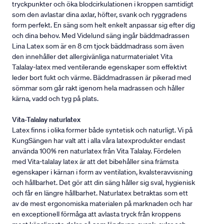
tryckpunkter och öka blodcirkulationen i kroppen samtidigt
som den avlastar dina axlar, höfter, svank och ryggradens
form perfekt. En säng som helt enkelt anpassar sig efter dig
och dina behov. Med Videlund säng ingår bäddmadrassen
Lina Latex som är en 8 cm tjock bäddmadrass som även
den innehåller det allergivänliga naturmaterialet Vita
Talalay-latex med ventilerande egenskaper som effektivt
leder bort fukt och värme. Bäddmadrassen är pikerad med
sömmar som går rakt igenom hela madrassen och håller
kärna, vadd och tyg på plats.
Vita-Talalay naturlatex
Latex finns i olika former både syntetisk och naturligt. Vi på
KungSängen har valt att i alla våra latexprodukter endast
använda 100% ren naturlatex från Vita Talalay. Fördelen
med Vita-talalay latex är att det bibehåller sina främsta
egenskaper i kärnan i form av ventilation, kvalsteravvisning
och hållbarhet. Det gör att din säng håller sig sval, hygienisk
och får en längre hållbarhet. Naturlatex betraktas som ett
av de mest ergonomiska materialen på marknaden och har
en exceptionell förmåga att avlasta tryck från kroppens