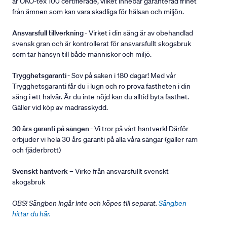
är ÖKO-tex 100 certifierade, vilket innebär garanterad frihet
från ämnen som kan vara skadliga för hälsan och miljön.
Ansvarsfull tillverkning
- Virket i din säng är av obehandlad
svensk gran och är kontrollerat för ansvarsfullt skogsbruk
som tar hänsyn till både människor och miljö.
Trygghetsgaranti
- Sov på saken i 180 dagar! Med vår
Trygghetsgaranti får du i lugn och ro prova fastheten i din
säng i ett halvår. Är du inte nöjd kan du alltid byta fasthet.
Gäller vid köp av madrasskydd.
30 års garanti på sängen
- Vi tror på vårt hantverk! Därför
erbjuder vi hela 30 års garanti på alla våra sängar (gäller ram
och fjäderbrott)
Svenskt hantverk
– Virke från ansvarsfullt svenskt
skogsbruk
OBS! Sängben ingår inte och köpes till separat.
Sängben
hittar du här.