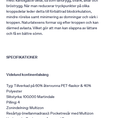
mest känsligaste delar, så som ländrygg, svank, axlar och
bröstrygg. När man reducerar tryckpunkter på olika
kroppsdelar leder detta till förbättrad blodcirkulation,
mindre rörelse samt minimering av domningar och värk i
kroppen. Naturlatexens formar sig efter kroppen och kan
därmed avlasta. Vilket gör att man kan slappna av lättare
och få en bättre sömn.
SPECIFIKATIONER
Videlund kontinentalsäng
Tyg: Tillverkad på 60% återvunna PET-flaskor & 40%
Polyester
Slitstyrka: 100.000 Martindale
Pilling: 4
Zonindelning: Multizon
Resårtyp (mellanmadrass): Pocketresår med Multizon