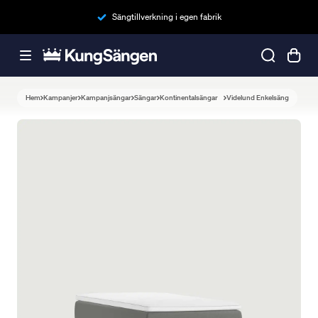
Sängtillverkning i egen fabrik
Hem
Kampanjer
Kampanjsängar
Sängar
Kontinentalsängar
Videlund Enkelsäng