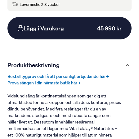
Leveranstid
2-3 veckor
Lägg i Varukorg
45 990 kr
Produktbeskrivning
Beställ tygprov och få ett personligt erbjudande här→
Prova sängen i din närmsta butik här→
Videlund säng är kontinentalsängen som ger dig ett
utmärkt stöd för hela kroppen och alla dess konturer, precis
där du behöver det. Med fyra resårlager får du en av
marknadens stadigaste och mest robusta sängar som
håller livet ut. Dessutom innehåller resårerna i
mellanmadrassen ett lager med Vita Talalay® Naturlatex –
ett 100% naturligt material som hjälper till att minimera