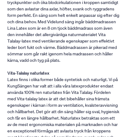
tryckpunkter och öka blodcirkulationen i kroppen samtidigt
som den avlastar dina axlar, höfter, svank och ryggradens
form perfekt. En säng som helt enkelt anpassar sig efter dig
och dina behov. Med Videlund säng ingår bäddmadrassen
Lina Latex som är en 8 cm tjock bäddmadrass som även
den innehåller det allergivänliga naturmaterialet Vita
Talalay-latex med ventilerande egenskaper som effektivt
leder bort fukt och värme. Bäddmadrassen är pikerad med
sömmar som går rakt igenom hela madrassen och håller
kärna, vadd och tyg på plats.
Vita-Talalay naturlatex
Latex finns i olika former både syntetisk och naturligt. Vi på
KungSängen har valt att i alla våra latexprodukter endast
använda 100% ren naturlatex från Vita Talalay. Fördelen
med Vita-talalay latex är att det bibehåller sina främsta
egenskaper i kärnan i form av ventilation, kvalsteravvisning
och hållbarhet. Det gör att din säng håller sig sval, hygienisk
och får en längre hållbarhet. Naturlatex betraktas som ett
av de mest ergonomiska materialen på marknaden och har
en exceptionell förmåga att avlasta tryck från kroppens