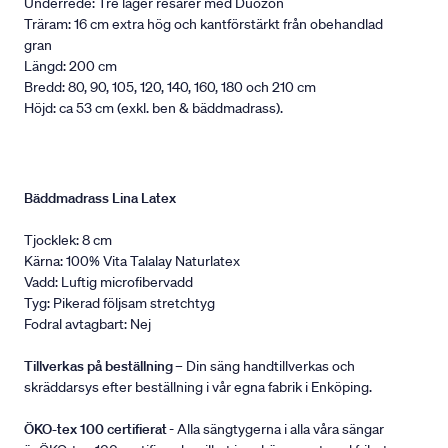
Underrede: Tre lager resårer med Duozon
Träram: 16 cm extra hög och kantförstärkt från obehandlad
gran
Längd: 200 cm
Bredd: 80, 90, 105, 120, 140, 160, 180 och 210 cm
Höjd: ca 53 cm (exkl. ben & bäddmadrass).
Bäddmadrass Lina Latex
Tjocklek: 8 cm
Kärna: 100% Vita Talalay Naturlatex
Vadd: Luftig microfibervadd
Tyg: Pikerad följsam stretchtyg
Fodral avtagbart: Nej
Tillverkas på beställning
– Din säng handtillverkas och
skräddarsys efter beställning i vår egna fabrik i Enköping.
ÖKO-tex 100 certifierat
- Alla sängtygerna i alla våra sängar