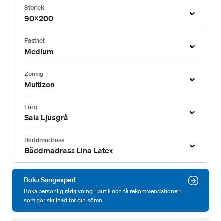
Storlek
90x200
Fasthet
Medium
Zoning
Multizon
Färg
Sala Ljusgrå
Bäddmadrass
Bäddmadrass Lina Latex
Boka Sängexpert
Boka personlig rådgivning i butik och få rekommendationer
som gör skillnad för din sömn.