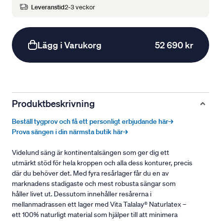
Leveranstid
2-3 veckor
Lägg i Varukorg
52 690 kr
Produktbeskrivning
Beställ tygprov och få ett personligt erbjudande här→
Prova sängen i din närmsta butik här→
Videlund säng är kontinentalsängen som ger dig ett
utmärkt stöd för hela kroppen och alla dess konturer, precis
där du behöver det. Med fyra resårlager får du en av
marknadens stadigaste och mest robusta sängar som
håller livet ut. Dessutom innehåller resårerna i
mellanmadrassen ett lager med Vita Talalay® Naturlatex –
ett 100% naturligt material som hjälper till att minimera