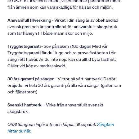
är ÖKO-tex 100 certifierade, vilket innebär garanterad frihet
från ämnen som kan vara skadliga för hälsan och miljön.
Ansvarsfull tillverkning
- Virket i din säng är av obehandlad
svensk gran och är kontrollerat för ansvarsfullt skogsbruk
som tar hänsyn till både människor och miljö.
Trygghetsgaranti
- Sov på saken i 180 dagar! Med vår
Trygghetsgaranti får du i lugn och ro prova fastheten i din
säng i ett halvår. Är du inte nöjd kan du alltid byta fasthet.
Gäller vid köp av madrasskydd.
30 års garanti på sängen
- Vi tror på vårt hantverk! Därför
erbjuder vi hela 30 års garanti på alla våra sängar (gäller ram
och fjäderbrott)
Svenskt hantverk
– Virke från ansvarsfullt svenskt
skogsbruk
OBS! Sängben ingår inte och köpes till separat.
Sängben
hittar du här.