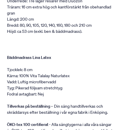
Underrede: Tre lager resårer med Duozon
Träram: 16 cm extra hög och kantförstärkt från obehandlad
gran
Längd: 200 cm
Bredd: 80, 90, 105, 120, 140, 160, 180 och 210 cm
Höjd: ca 53 cm (exkl. ben & bäddmadrass).
Bäddmadrass Lina Latex
Tjocklek: 8 cm
Kärna: 100% Vita Talalay Naturlatex
Vadd: Luftig microfibervadd
Tyg: Pikerad följsam stretchtyg
Fodral avtagbart: Nej
Tillverkas på beställning
– Din säng handtillverkas och
skräddarsys efter beställning i vår egna fabrik i Enköping.
ÖKO-tex 100 certifierat
- Alla sängtygerna i alla våra sängar