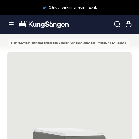
Sängtillverkning i egen fabrik
Hem
Kampanjer
Kampanjsängar
Sängar
Kontinentalsängar
Videlund Enkelsäng