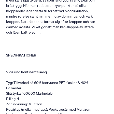
mest känsligaste delar, så som ländrygg, svank, axlar och
bröstrygg. När man reducerar tryckpunkter på olika
kroppsdelar leder detta till förbättrad blodcirkulation,
mindre rörelse samt minimering av domningar och värk i
kroppen. Naturlatexens formar sig efter kroppen och kan
därmed avlasta. Vilket gör att man kan slappna av lättare
och få en bättre sömn.
SPECIFIKATIONER
Videlund kontinentalsäng
Tyg: Tillverkad på 60% återvunna PET-flaskor & 40%
Polyester
Slitstyrka: 100.000 Martindale
Pilling: 4
Zonindelning: Multizon
Resårtyp (mellanmadrass): Pocketresår med Multizon