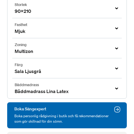
Storlek
90x210
Fasthet
Mjuk
Zoning
Multizon
Färg
Sala Ljusgrå
Bäddmadrass
Bäddmadrass Lina Latex
Boka Sängexpert
Boka personlig rådgivning i butik och få rekommendationer
som gör skillnad för din sömn.