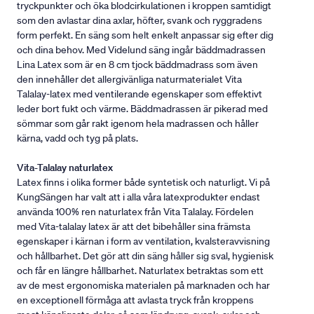
tryckpunkter och öka blodcirkulationen i kroppen samtidigt
som den avlastar dina axlar, höfter, svank och ryggradens
form perfekt. En säng som helt enkelt anpassar sig efter dig
och dina behov. Med Videlund säng ingår bäddmadrassen
Lina Latex som är en 8 cm tjock bäddmadrass som även
den innehåller det allergivänliga naturmaterialet Vita
Talalay-latex med ventilerande egenskaper som effektivt
leder bort fukt och värme. Bäddmadrassen är pikerad med
sömmar som går rakt igenom hela madrassen och håller
kärna, vadd och tyg på plats.
Vita-Talalay naturlatex
Latex finns i olika former både syntetisk och naturligt. Vi på
KungSängen har valt att i alla våra latexprodukter endast
använda 100% ren naturlatex från Vita Talalay. Fördelen
med Vita-talalay latex är att det bibehåller sina främsta
egenskaper i kärnan i form av ventilation, kvalsteravvisning
och hållbarhet. Det gör att din säng håller sig sval, hygienisk
och får en längre hållbarhet. Naturlatex betraktas som ett
av de mest ergonomiska materialen på marknaden och har
en exceptionell förmåga att avlasta tryck från kroppens