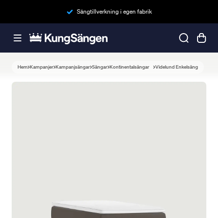
Sängtillverkning i egen fabrik
Hem
Kampanjer
Kampanjsängar
Sängar
Kontinentalsängar
Videlund Enkelsäng