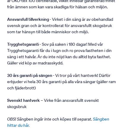
är ÖKO-tex 100 certifierade, vilket innebär garanterad frihet
från ämnen som kan vara skadliga för hälsan och miljön.
Ansvarsfull tillverkning
- Virket i din säng är av obehandlad
svensk gran och är kontrollerat för ansvarsfullt skogsbruk
som tar hänsyn till både människor och miljö.
Trygghetsgaranti
- Sov på saken i 180 dagar! Med vår
Trygghetsgaranti får du i lugn och ro prova fastheten i din
säng i ett halvår. Är du inte nöjd kan du alltid byta fasthet.
Gäller vid köp av madrasskydd.
30 års garanti på sängen
- Vi tror på vårt hantverk! Därför
erbjuder vi hela 30 års garanti på alla våra sängar (gäller ram
och fjäderbrott)
Svenskt hantverk
– Virke från ansvarsfullt svenskt
skogsbruk
OBS! Sängben ingår inte och köpes till separat.
Sängben
hittar du här.