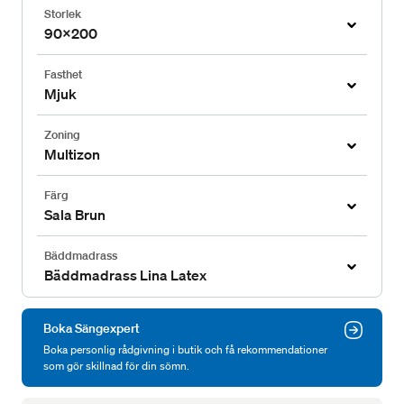
Storlek
90x200
Fasthet
Mjuk
Zoning
Multizon
Färg
Sala Brun
Bäddmadrass
Bäddmadrass Lina Latex
Boka Sängexpert
Boka personlig rådgivning i butik och få rekommendationer
som gör skillnad för din sömn.