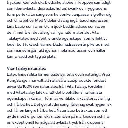
tryckpunkter och öka blodcirkulationen i kroppen samtidigt
som den avlastar dina axlar, höfter, svank och ryggradens
form perfekt. En säng som helt enkelt anpassar sig efter dig
och dina behov. Med Videlund säng ingår bäddmadrassen
Lina Latex som är en 8 cm tjock bäddmadrass som även
den innehåller det allergivänliga naturmaterialet Vita
Talalay-latex med ventilerande egenskaper som effektivt
leder bort fukt och värme. Bäddmadrassen är pikerad med
sömmar som går rakt igenom hela madrassen och håller
kärna, vadd och tyg på plats.
Vita-Talalay naturlatex
Latex finns i olika former både syntetisk och naturligt. Vi på
KungSängen har valt att i alla våra latexprodukter endast
använda 100% ren naturlatex från Vita Talalay. Fördelen
med Vita-talalay latex är att det bibehåller sina främsta
egenskaper i kärnan i form av ventilation, kvalsteravvisning
och hållbarhet. Det gör att din säng håller sig sval, hygienisk
och får en längre hållbarhet. Naturlatex betraktas som ett
av de mest ergonomiska materialen på marknaden och har
en exceptionell förmåga att avlasta tryck från kroppens