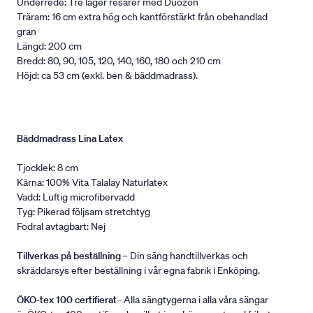
Underrede: Tre lager resårer med Duozon
Träram: 16 cm extra hög och kantförstärkt från obehandlad
gran
Längd: 200 cm
Bredd: 80, 90, 105, 120, 140, 160, 180 och 210 cm
Höjd: ca 53 cm (exkl. ben & bäddmadrass).
Bäddmadrass Lina Latex
Tjocklek: 8 cm
Kärna: 100% Vita Talalay Naturlatex
Vadd: Luftig microfibervadd
Tyg: Pikerad följsam stretchtyg
Fodral avtagbart: Nej
Tillverkas på beställning
– Din säng handtillverkas och
skräddarsys efter beställning i vår egna fabrik i Enköping.
ÖKO-tex 100 certifierat
- Alla sängtygerna i alla våra sängar