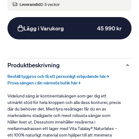
Leveranstid
2-3 veckor
Lägg i Varukorg
45 990 kr
Produktbeskrivning
Beställ tygprov och få ett personligt erbjudande här→
Prova sängen i din närmsta butik här→
Videlund säng är kontinentalsängen som ger dig ett
utmärkt stöd för hela kroppen och alla dess konturer, precis
där du behöver det. Med fyra resårlager får du en av
marknadens stadigaste och mest robusta sängar som
håller livet ut. Dessutom innehåller resårerna i
mellanmadrassen ett lager med Vita Talalay® Naturlatex –
ett 100% naturligt material som hjälper till att minimera