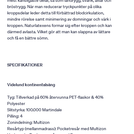
mest känsligaste delar, så som ländrygg, svank, axlar och
bröstrygg. När man reducerar tryckpunkter på olika
kroppsdelar leder detta till förbättrad blodcirkulation,
mindre rörelse samt minimering av domningar och värk i
kroppen. Naturlatexens formar sig efter kroppen och kan
därmed avlasta. Vilket gör att man kan slappna av lättare
och få en bättre sömn.
SPECIFIKATIONER
Videlund kontinentalsäng
Tyg: Tillverkad på 60% återvunna PET-flaskor & 40%
Polyester
Slitstyrka: 100.000 Martindale
Pilling: 4
Zonindelning: Multizon
Resårtyp (mellanmadrass): Pocketresår med Multizon