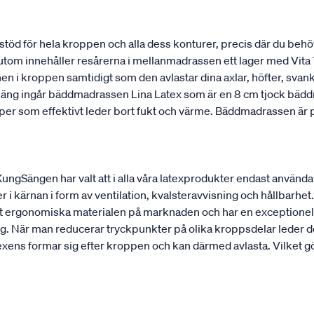
stöd för hela kroppen och alla dess konturer, precis där du behö
utom innehåller resårerna i mellanmadrassen ett lager med Vita T
onen i kroppen samtidigt som den avlastar dina axlar, höfter, sv
 säng ingår bäddmadrassen Lina Latex som är en 8 cm tjock bädd
kaper som effektivt leder bort fukt och värme. Bäddmadrassen ä
 KungSängen har valt att i alla våra latexprodukter endast använd
r i kärnan i form av ventilation, kvalsteravvisning och hållbarhet. 
est ergonomiska materialen på marknaden och har en exceptionell
g. När man reducerar tryckpunkter på olika kroppsdelar leder det
ens formar sig efter kroppen och kan därmed avlasta. Vilket gör 