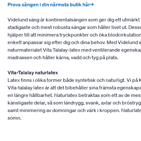
Prova sängen i din närmsta butik här→
Videlund säng är kontinentalsängen som ger dig ett utmärkt 
stadigaste och mest robusta sängar som håller livet ut. Dess
hjälper till att minimera tryckpunkter och öka blodcirkulati
enkelt anpassar sig efter dig och dina behov. Med Videlund
naturmaterialet Vita Talalay-latex med ventilerande egens
madrassen och håller kärna, vadd och tyg på plats.
Vita-Talalay naturlatex
Latex finns i olika former både syntetisk och naturligt. Vi på
Vita-talalay latex är att det bibehåller sina främsta egenskape
en längre hållbarhet. Naturlatex betraktas som ett av de m
känsligaste delar, så som ländrygg, svank, axlar och bröstryg
samt minimering av domningar och värk i kroppen. Naturlatex
sömn.