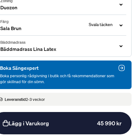
Zoning
Duozon
Färg
Svala täcken
Sala Brun
Bäddmadrass
Bäddmadrass Lina Latex
Boka Sängexpert
Boka personlig rådgivning i butik och få rekommendationer som
gör skillnad för din sömn.
Leveranstid
2-3 veckor
Lägg i Varukorg
45 990 kr