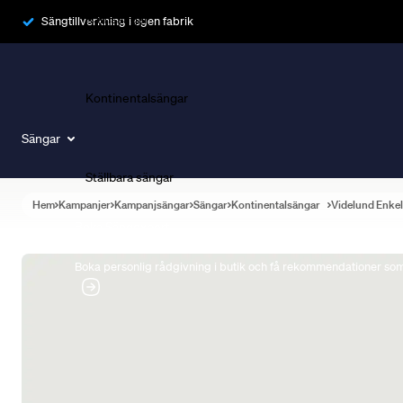
Ramsängar
Sängtillverkning i egen fabrik
Kontinentalsängar
Sängar
Ställbara sängar
Hem
Kampanjer
Kampanjsängar
Sängar
Kontinentalsängar
Videlund Enke
Boka Sängexpert
Boka personlig rådgivning i butik och få rekommendationer som 