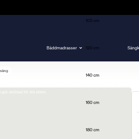
105 cm
Bäddmadrasser
120 cm
Sängk
lsäng
140 cm
gör skillnad för din sömn.
160 cm
180 cm