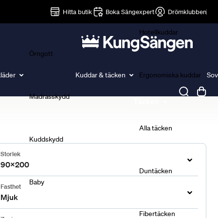
Lakan
Hitta butik
Boka Sängexpert
Drömklubben
Hotellkuddar
Örngott
läder
Kuddar & täcken
Ergonomiska kuddar
Sov
Madrasskydd
Täcken
Alla täcken
Kuddskydd
Storlek
90x200
Duntäcken
Baby
Fasthet
Mjuk
Fibertäcken