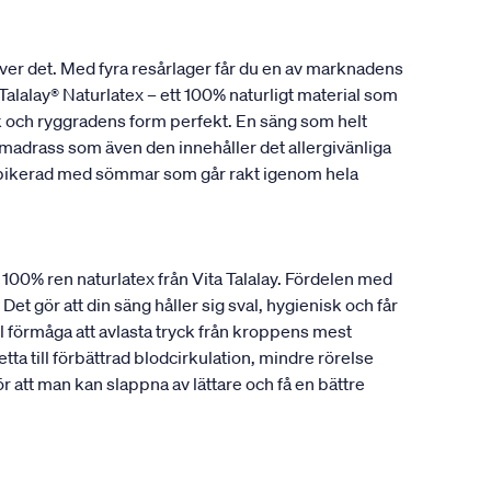
ver det. Med fyra resårlager får du en av marknadens
alalay® Naturlatex – ett 100% naturligt material som
ank och ryggradens form perfekt. En säng som helt
madrass som även den innehåller det allergivänliga
r pikerad med sömmar som går rakt igenom hela
a 100% ren naturlatex från Vita Talalay. Fördelen med
Det gör att din säng håller sig sval, hygienisk och får
 förmåga att avlasta tryck från kroppens mest
ta till förbättrad blodcirkulation, mindre rörelse
att man kan slappna av lättare och få en bättre