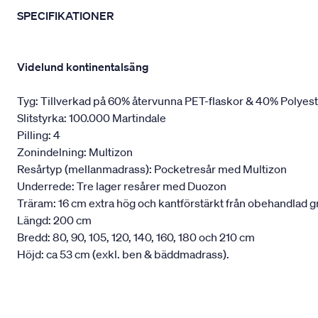
SPECIFIKATIONER
Videlund kontinentalsäng
Tyg: Tillverkad på 60% återvunna PET-flaskor & 40% Polyes
Slitstyrka: 100.000 Martindale
Pilling: 4
Zonindelning: Multizon
Resårtyp (mellanmadrass): Pocketresår med Multizon
Underrede: Tre lager resårer med Duozon
Träram: 16 cm extra hög och kantförstärkt från obehandlad g
Längd: 200 cm
Bredd: 80, 90, 105, 120, 140, 160, 180 och 210 cm
Höjd: ca 53 cm (exkl. ben & bäddmadrass).