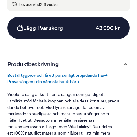
Leveranstid
2-3 veckor
Lägg i Varukorg
43 990 kr
Produktbeskrivning
Beställ tygprov och få ett personligt erbjudande här→
Prova sängen i din närmsta butik här→
Videlund säng är kontinentalsängen som ger dig ett
utmärkt stöd för hela kroppen och alla dess konturer, precis
där du behöver det. Med fyra resårlager får du en av
marknadens stadigaste och mest robusta sängar som
håller livet ut. Dessutom innehåller resårerna i
mellanmadrassen ett lager med Vita Talalay® Naturlatex –
ett 100% naturligt material som hjälper till att minimera