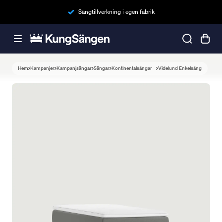
Sängtillverkning i egen fabrik
Hem
Kampanjer
Kampanjsängar
Sängar
Kontinentalsängar
Videlund Enkelsäng