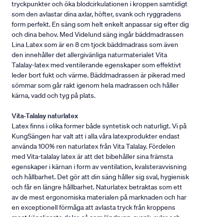
tryckpunkter och öka blodcirkulationen i kroppen samtidigt
som den avlastar dina axlar, höfter, svank och ryggradens
form perfekt. En säng som helt enkelt anpassar sig efter dig
och dina behov. Med Videlund säng ingår bäddmadrassen
Lina Latex som är en 8 cm tjock bäddmadrass som även
den innehåller det allergivänliga naturmaterialet Vita
Talalay-latex med ventilerande egenskaper som effektivt
leder bort fukt och värme. Bäddmadrassen är pikerad med
sömmar som går rakt igenom hela madrassen och håller
kärna, vadd och tyg på plats.
Vita-Talalay naturlatex
Latex finns i olika former både syntetisk och naturligt. Vi på
KungSängen har valt att i alla våra latexprodukter endast
använda 100% ren naturlatex från Vita Talalay. Fördelen
med Vita-talalay latex är att det bibehåller sina främsta
egenskaper i kärnan i form av ventilation, kvalsteravvisning
och hållbarhet. Det gör att din säng håller sig sval, hygienisk
och får en längre hållbarhet. Naturlatex betraktas som ett
av de mest ergonomiska materialen på marknaden och har
en exceptionell förmåga att avlasta tryck från kroppens