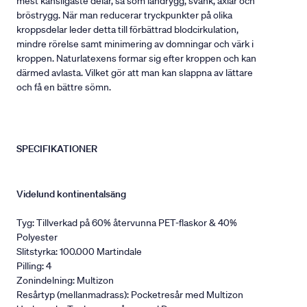
mest känsligaste delar, så som ländrygg, svank, axlar och
bröstrygg. När man reducerar tryckpunkter på olika
kroppsdelar leder detta till förbättrad blodcirkulation,
mindre rörelse samt minimering av domningar och värk i
kroppen. Naturlatexens formar sig efter kroppen och kan
därmed avlasta. Vilket gör att man kan slappna av lättare
och få en bättre sömn.
SPECIFIKATIONER
Videlund kontinentalsäng
Tyg: Tillverkad på 60% återvunna PET-flaskor & 40%
Polyester
Slitstyrka: 100.000 Martindale
Pilling: 4
Zonindelning: Multizon
Resårtyp (mellanmadrass): Pocketresår med Multizon