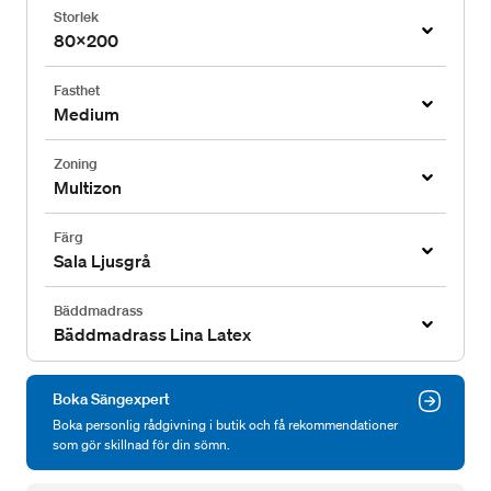
Storlek
80x200
Fasthet
Medium
Zoning
Multizon
Färg
Sala Ljusgrå
Bäddmadrass
Bäddmadrass Lina Latex
Boka Sängexpert
Boka personlig rådgivning i butik och få rekommendationer
som gör skillnad för din sömn.