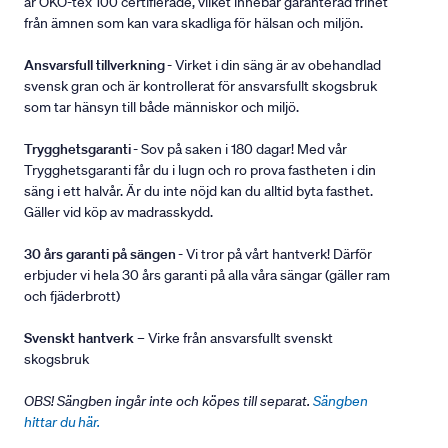
är ÖKO-tex 100 certifierade, vilket innebär garanterad frihet
från ämnen som kan vara skadliga för hälsan och miljön.
Ansvarsfull tillverkning
- Virket i din säng är av obehandlad
svensk gran och är kontrollerat för ansvarsfullt skogsbruk
som tar hänsyn till både människor och miljö.
Trygghetsgaranti
- Sov på saken i 180 dagar! Med vår
Trygghetsgaranti får du i lugn och ro prova fastheten i din
säng i ett halvår. Är du inte nöjd kan du alltid byta fasthet.
Gäller vid köp av madrasskydd.
30 års garanti på sängen
- Vi tror på vårt hantverk! Därför
erbjuder vi hela 30 års garanti på alla våra sängar (gäller ram
och fjäderbrott)
Svenskt hantverk
– Virke från ansvarsfullt svenskt
skogsbruk
OBS! Sängben ingår inte och köpes till separat.
Sängben
hittar du här.