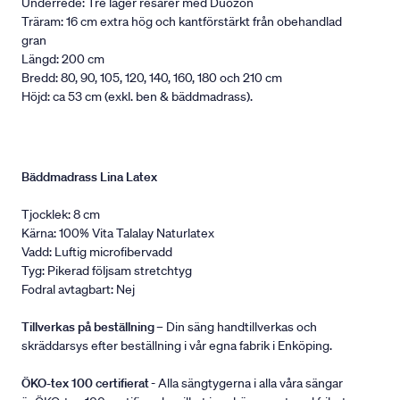
Underrede: Tre lager resårer med Duozon
Träram: 16 cm extra hög och kantförstärkt från obehandlad
gran
Längd: 200 cm
Bredd: 80, 90, 105, 120, 140, 160, 180 och 210 cm
Höjd: ca 53 cm (exkl. ben & bäddmadrass).
Bäddmadrass Lina Latex
Tjocklek: 8 cm
Kärna: 100% Vita Talalay Naturlatex
Vadd: Luftig microfibervadd
Tyg: Pikerad följsam stretchtyg
Fodral avtagbart: Nej
Tillverkas på beställning
– Din säng handtillverkas och
skräddarsys efter beställning i vår egna fabrik i Enköping.
ÖKO-tex 100 certifierat
- Alla sängtygerna i alla våra sängar