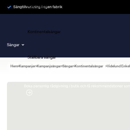
Ramsängar
Sängtillverkning i egen fabrik
Kontinentalsängar
Sängar
Ställbara sängar
Hem
Kampanjer
Kampanjsängar
Sängar
Kontinentalsängar
Videlund Enke
Boka Sängexpert
Boka personlig rådgivning i butik och få rekommendationer som 