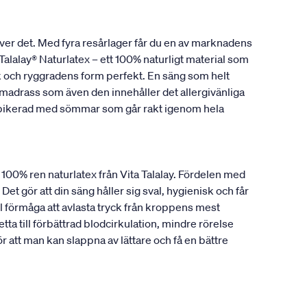
ver det. Med fyra resårlager får du en av marknadens
alalay® Naturlatex – ett 100% naturligt material som
ank och ryggradens form perfekt. En säng som helt
madrass som även den innehåller det allergivänliga
r pikerad med sömmar som går rakt igenom hela
a 100% ren naturlatex från Vita Talalay. Fördelen med
Det gör att din säng håller sig sval, hygienisk och får
 förmåga att avlasta tryck från kroppens mest
ta till förbättrad blodcirkulation, mindre rörelse
att man kan slappna av lättare och få en bättre