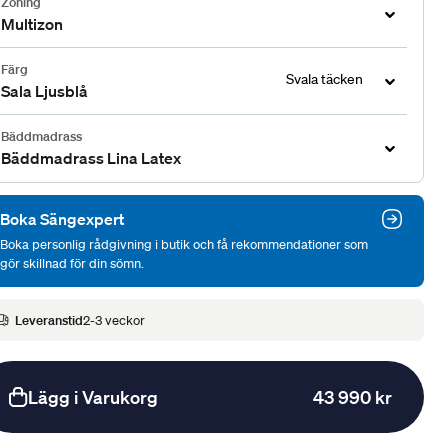
Zoning
Multizon
Färg
Svala täcken
Sala Ljusblå
Bäddmadrass
Bäddmadrass Lina Latex
Boka Sängexpert
Boka personlig rådgivning i butik och få rekommendationer som
gör skillnad för din sömn.
Leveranstid
2-3 veckor
Lägg i Varukorg
43 990 kr