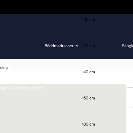
105 cm
Bäddmadrasser
120 cm
Sängk
lsäng
140 cm
gör skillnad för din sömn.
160 cm
180 cm