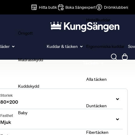
Lakan
Hitta butik
Boka Sängexpert
Drömklubben
Hotellkuddar
Örngott
läder
Kuddar & täcken
Ergonomiska kuddar
Sov
Madrasskydd
Täcken
Alla täcken
Kuddskydd
Storlek
80x200
Duntäcken
Baby
Fasthet
Mjuk
Fibertäcken