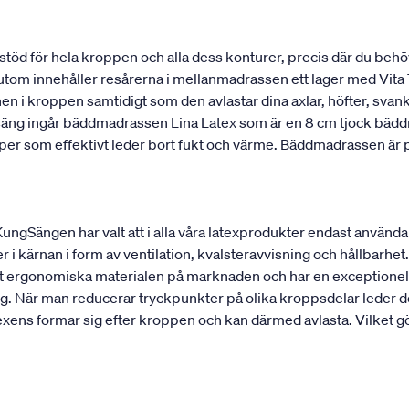
stöd för hela kroppen och alla dess konturer, precis där du behö
utom innehåller resårerna i mellanmadrassen ett lager med Vita T
onen i kroppen samtidigt som den avlastar dina axlar, höfter, sv
 säng ingår bäddmadrassen Lina Latex som är en 8 cm tjock bädd
kaper som effektivt leder bort fukt och värme. Bäddmadrassen ä
 KungSängen har valt att i alla våra latexprodukter endast använd
r i kärnan i form av ventilation, kvalsteravvisning och hållbarhet. 
est ergonomiska materialen på marknaden och har en exceptionell
g. När man reducerar tryckpunkter på olika kroppsdelar leder det
ens formar sig efter kroppen och kan därmed avlasta. Vilket gör 