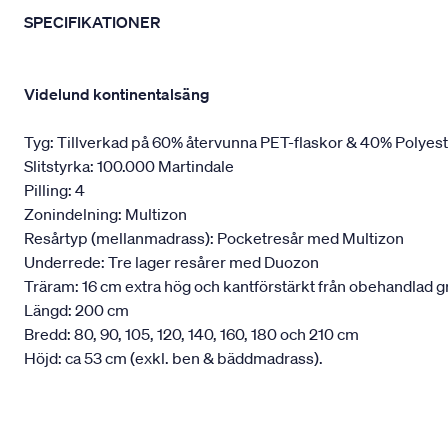
SPECIFIKATIONER
Videlund kontinentalsäng
Tyg: Tillverkad på 60% återvunna PET-flaskor & 40% Polyes
Slitstyrka: 100.000 Martindale
Pilling: 4
Zonindelning: Multizon
Resårtyp (mellanmadrass): Pocketresår med Multizon
Underrede: Tre lager resårer med Duozon
Träram: 16 cm extra hög och kantförstärkt från obehandlad g
Längd: 200 cm
Bredd: 80, 90, 105, 120, 140, 160, 180 och 210 cm
Höjd: ca 53 cm (exkl. ben & bäddmadrass).