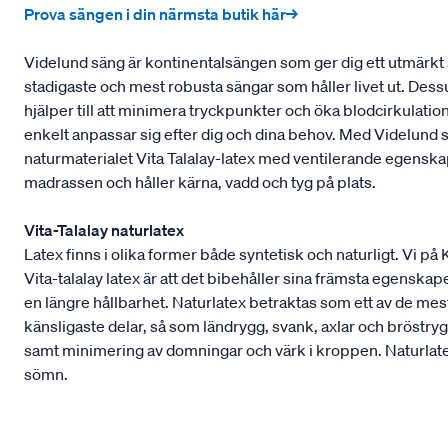
Prova sängen i din närmsta butik här→
Videlund säng är kontinentalsängen som ger dig ett utmärkt 
stadigaste och mest robusta sängar som håller livet ut. Dess
hjälper till att minimera tryckpunkter och öka blodcirkulati
enkelt anpassar sig efter dig och dina behov. Med Videlund
naturmaterialet Vita Talalay-latex med ventilerande egens
madrassen och håller kärna, vadd och tyg på plats.
Vita-Talalay naturlatex
Latex finns i olika former både syntetisk och naturligt. Vi på
Vita-talalay latex är att det bibehåller sina främsta egenskape
en längre hållbarhet. Naturlatex betraktas som ett av de m
känsligaste delar, så som ländrygg, svank, axlar och bröstryg
samt minimering av domningar och värk i kroppen. Naturlatex
sömn.