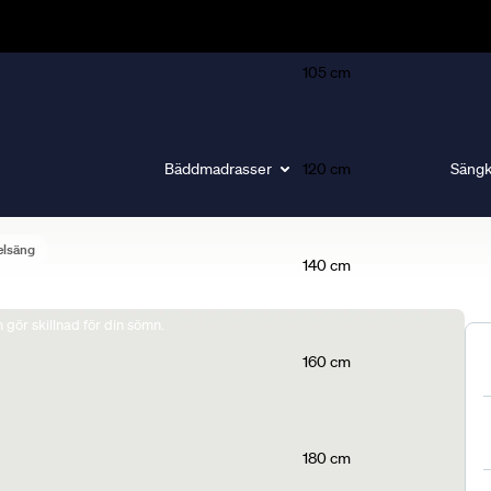
105 cm
Bäddmadrasser
120 cm
Sängk
elsäng
140 cm
gör skillnad för din sömn.
160 cm
180 cm