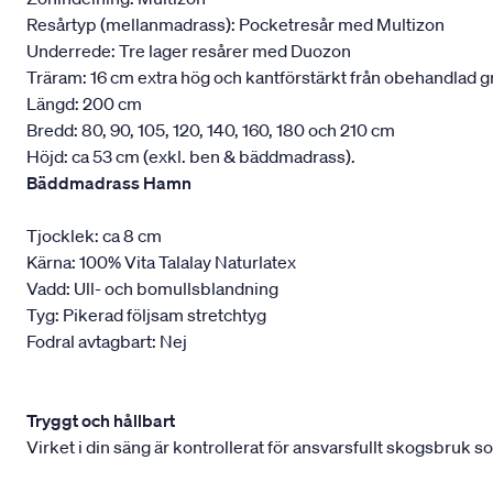
Resårtyp (mellanmadrass): Pocketresår med Multizon
Underrede: Tre lager resårer med Duozon
Träram: 16 cm extra hög och kantförstärkt från obehandlad g
Längd: 200 cm
Bredd: 80, 90, 105, 120, 140, 160, 180 och 210 cm
Höjd: ca 53 cm (exkl. ben & bäddmadrass).
Bäddmadrass Hamn
Tjocklek: ca 8 cm
Kärna: 100% Vita Talalay Naturlatex
Vadd: Ull- och bomullsblandning
Tyg: Pikerad följsam stretchtyg
Fodral avtagbart: Nej
Tryggt och hållbart
Virket i din säng är kontrollerat för ansvarsfullt skogsbruk s