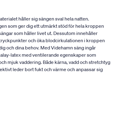
erialet håller sig sängen sval hela natten.
ngen som ger dig ett utmärkt stöd för hela kroppen
sängar som håller livet ut. Dessutom innehåller
a tryckpunkter och öka blodcirkulationen i kroppen
r dig och dina behov. Med Videhamn säng ingår
alalay-latex med ventilerande egenskaper som
 och mjuk vaddering. Både kärna, vadd och stretchtyg
ktivt leder bort fukt och värme och anpassar sig