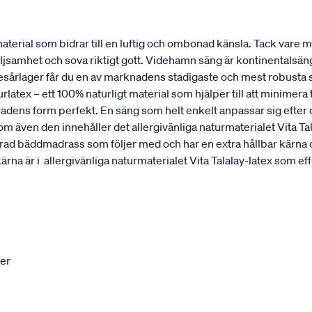
erial som bidrar till en luftig och ombonad känsla. Tack vare mat
öljsamhet och sova riktigt gott. Videhamn säng är kontinentalsä
resårlager får du en av marknadens stadigaste och mest robusta 
rlatex – ett 100% naturligt material som hjälper till att minimer
ggradens form perfekt. En säng som helt enkelt anpassar sig efte
ven den innehåller det allergivänliga naturmaterialet Vita T
ikerad bäddmadrass som följer med och har en extra hållbar kärna
är i allergivänliga naturmaterialet Vita Talalay-latex som effe
ter