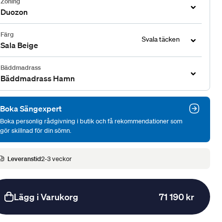
Zoning
Duozon
Färg
Svala täcken
Sala Beige
Bäddmadrass
Bäddmadrass Hamn
Boka Sängexpert
Boka personlig rådgivning i butik och få rekommendationer som
gör skillnad för din sömn.
Leveranstid
2-3 veckor
Lägg i Varukorg
71 190 kr