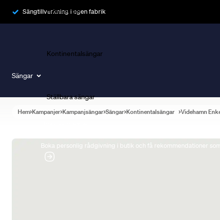
Ramsängar
Sängtillverkning i egen fabrik
Kontinentalsängar
Sängar
Ställbara sängar
Hem
Kampanjer
Kampanjsängar
Sängar
Kontinentalsängar
Videhamn Enk
Boka Sängexpert
Boka personlig rådgivning i butik och få rekommendationer som 