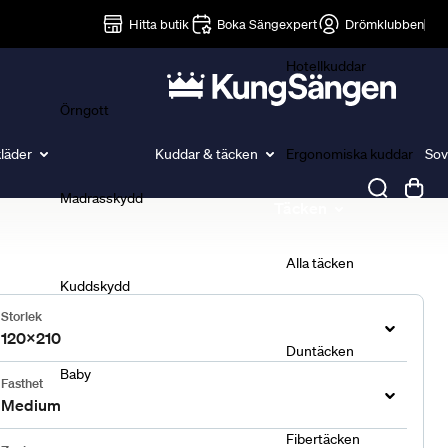
Lakan
Hitta butik
Boka Sängexpert
Drömklubben
Hotellkuddar
Örngott
läder
Kuddar & täcken
Ergonomiska kuddar
Sov
Madrasskydd
Täcken
Alla täcken
Kuddskydd
Storlek
120x210
Duntäcken
Baby
Fasthet
Medium
Fibertäcken