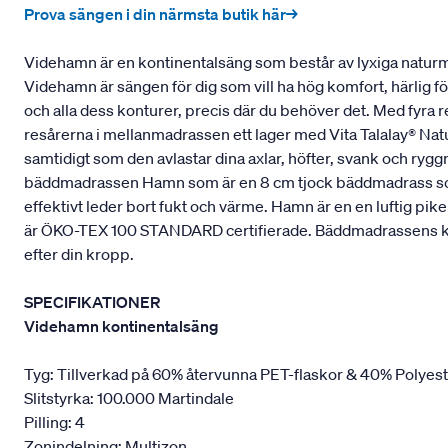
Prova sängen i din närmsta butik här→
Videhamn är en kontinentalsäng som består av lyxiga naturmat
Videhamn är sängen för dig som vill ha hög komfort, härlig f
och alla dess konturer, precis där du behöver det. Med fyra 
resårerna i mellanmadrassen ett lager med Vita Talalay® Natu
samtidigt som den avlastar dina axlar, höfter, svank och ry
bäddmadrassen Hamn som är en 8 cm tjock bäddmadrass som ä
effektivt leder bort fukt och värme. Hamn är en en luftig p
är ÖKO-TEX 100 STANDARD certifierade. Bäddmadrassens kärna 
efter din kropp.
SPECIFIKATIONER
Videhamn kontinentalsäng
Tyg: Tillverkad på 60% återvunna PET-flaskor & 40% Polyes
Slitstyrka: 100.000 Martindale
Pilling: 4
Zonindelning: Multizon