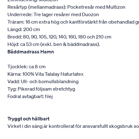
Resårtyp (mellanmadrass): Pocketresår med Multizon
Underrede: Tre lager resårer med Duozon
Träram: 16 cm extra hög och kantförstärkt från obehandlad g
Längd: 200 cm
Bredd: 80, 90, 105, 120, 140, 160, 180 och 210 cm
Höjd: ca 53 cm (exkl. ben & bäddmadrass).
Bäddmadrass Hamn
Tjocklek: ca 8 cm
Kärna: 100% Vita Talalay Naturlatex
Vadd: Ull- och bomullsblandning
Tyg: Pikerad följsam stretchtyg
Fodral avtagbart: Nej
Tryggt och hållbart
Virket i din säng är kontrollerat för ansvarsfullt skogsbruk s