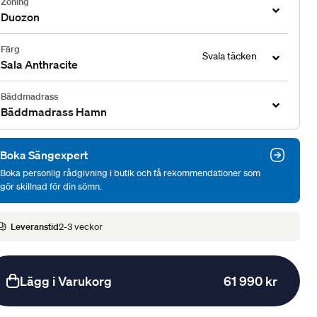
Zoning
Duozon
Färg
Svala täcken
Sala Anthracite
Bäddmadrass
Bäddmadrass Hamn
Boka Sängexpert
Boka personlig rådgivning i butik och få rekommendationer som
gör skillnad för din sömn.
Leveranstid
2-3 veckor
Lägg i Varukorg
61 990 kr