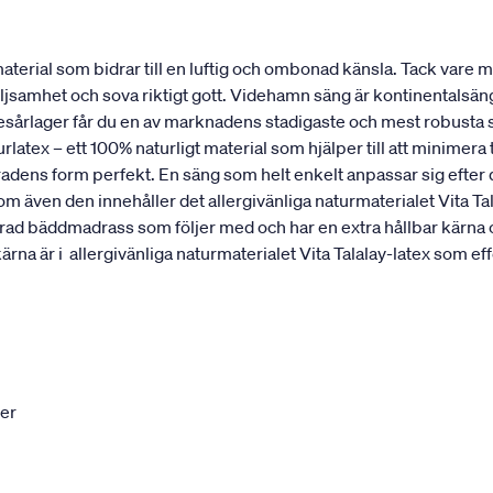
erial som bidrar till en luftig och ombonad känsla. Tack vare mat
öljsamhet och sova riktigt gott. Videhamn säng är kontinentalsä
resårlager får du en av marknadens stadigaste och mest robusta 
rlatex – ett 100% naturligt material som hjälper till att minimer
ggradens form perfekt. En säng som helt enkelt anpassar sig efte
ven den innehåller det allergivänliga naturmaterialet Vita T
ikerad bäddmadrass som följer med och har en extra hållbar kärna
är i allergivänliga naturmaterialet Vita Talalay-latex som effe
ter