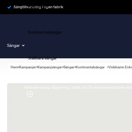
Ramsängar
Sängtillverkning i egen fabrik
Kontinentalsängar
Sängar
Ställbara sängar
Hem
Kampanjer
Kampanjsängar
Sängar
Kontinentalsängar
Videhamn Enk
Boka Sängexpert
Boka personlig rådgivning i butik och få rekommendationer som 