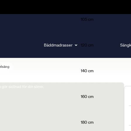
105 cm
Bäddmadrasser
120 cm
Sängk
elsäng
140 cm
gör skillnad för din sömn.
160 cm
180 cm