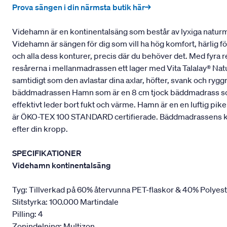
Prova sängen i din närmsta butik här→
Videhamn är en kontinentalsäng som består av lyxiga naturmat
Videhamn är sängen för dig som vill ha hög komfort, härlig f
och alla dess konturer, precis där du behöver det. Med fyra 
resårerna i mellanmadrassen ett lager med Vita Talalay® Natu
samtidigt som den avlastar dina axlar, höfter, svank och ry
bäddmadrassen Hamn som är en 8 cm tjock bäddmadrass som ä
effektivt leder bort fukt och värme. Hamn är en en luftig p
är ÖKO-TEX 100 STANDARD certifierade. Bäddmadrassens kärna 
efter din kropp.
SPECIFIKATIONER
Videhamn kontinentalsäng
Tyg: Tillverkad på 60% återvunna PET-flaskor & 40% Polyes
Slitstyrka: 100.000 Martindale
Pilling: 4
Zonindelning: Multizon