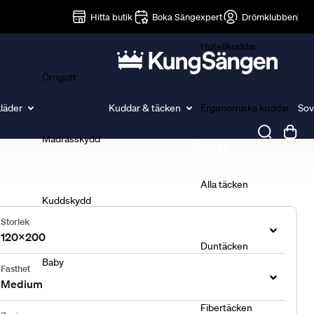
Lakan
Hitta butik
Boka Sängexpert
Drömklubben
Hotellkuddar
Örngott
läder
Kuddar & täcken
Ergonomiska kuddar
Sov
Madrasskydd
Täcken
Alla täcken
Kuddskydd
Storlek
120x200
Duntäcken
Baby
Fasthet
Medium
Fibertäcken