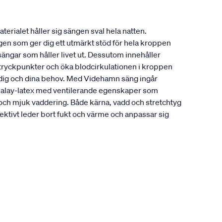
erialet håller sig sängen sval hela natten.
ngen som ger dig ett utmärkt stöd för hela kroppen
sängar som håller livet ut. Dessutom innehåller
a tryckpunkter och öka blodcirkulationen i kroppen
r dig och dina behov. Med Videhamn säng ingår
alalay-latex med ventilerande egenskaper som
 och mjuk vaddering. Både kärna, vadd och stretchtyg
ktivt leder bort fukt och värme och anpassar sig