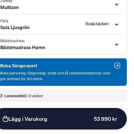
Zoning
Multizon
Färg
Svala täcken
Sala Ljusgrön
Bäddmadrass
Bäddmadrass Hamn
Boka Sängexpert
Boka personlig rådgivning i butik och få rekommendationer som
gör skillnad för din sömn.
Leveranstid
2-3 veckor
Lägg i Varukorg
53 990 kr