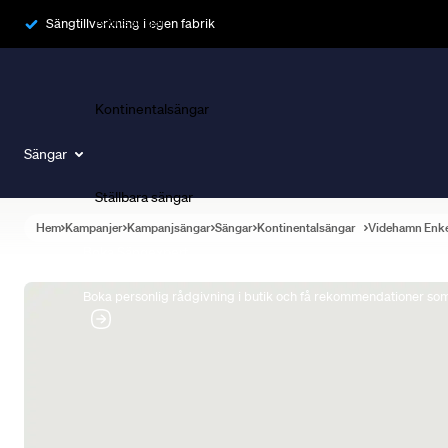
Ramsängar
Sängtillverkning i egen fabrik
Kontinentalsängar
Sängar
Ställbara sängar
Hem
Kampanjer
Kampanjsängar
Sängar
Kontinentalsängar
Videhamn Enk
Boka Sängexpert
Boka personlig rådgivning i butik och få rekommendationer som 