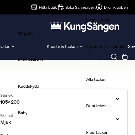
Lakan
Hitta butik
Boka Sängexpert
Drömklubben
Hotellkuddar
Örngott
läder
Kuddar & täcken
Ergonomiska kuddar
Sov
Madrasskydd
Täcken
Alla täcken
Kuddskydd
Storlek
105x200
Duntäcken
Baby
Fasthet
Mjuk
Fibertäcken