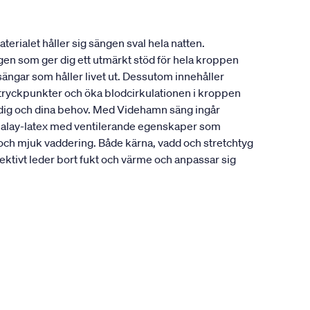
erialet håller sig sängen sval hela natten.
ngen som ger dig ett utmärkt stöd för hela kroppen
sängar som håller livet ut. Dessutom innehåller
a tryckpunkter och öka blodcirkulationen i kroppen
r dig och dina behov. Med Videhamn säng ingår
alalay-latex med ventilerande egenskaper som
 och mjuk vaddering. Både kärna, vadd och stretchtyg
ktivt leder bort fukt och värme och anpassar sig