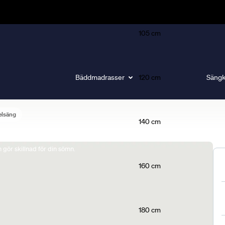
105 cm
Bäddmadrasser
120 cm
Sängk
elsäng
140 cm
gör skillnad för din sömn.
160 cm
180 cm