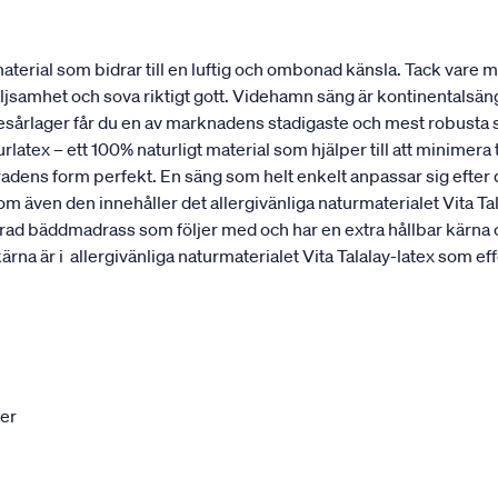
erial som bidrar till en luftig och ombonad känsla. Tack vare mat
öljsamhet och sova riktigt gott. Videhamn säng är kontinentalsä
resårlager får du en av marknadens stadigaste och mest robusta 
rlatex – ett 100% naturligt material som hjälper till att minimer
ggradens form perfekt. En säng som helt enkelt anpassar sig efte
ven den innehåller det allergivänliga naturmaterialet Vita T
ikerad bäddmadrass som följer med och har en extra hållbar kärna
är i allergivänliga naturmaterialet Vita Talalay-latex som effe
ter