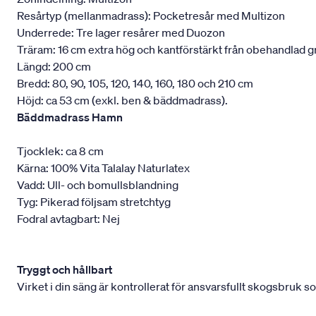
Resårtyp (mellanmadrass): Pocketresår med Multizon
Underrede: Tre lager resårer med Duozon
Träram: 16 cm extra hög och kantförstärkt från obehandlad g
Längd: 200 cm
Bredd: 80, 90, 105, 120, 140, 160, 180 och 210 cm
Höjd: ca 53 cm (exkl. ben & bäddmadrass).
Bäddmadrass Hamn
Tjocklek: ca 8 cm
Kärna: 100% Vita Talalay Naturlatex
Vadd: Ull- och bomullsblandning
Tyg: Pikerad följsam stretchtyg
Fodral avtagbart: Nej
Tryggt och hållbart
Virket i din säng är kontrollerat för ansvarsfullt skogsbruk s