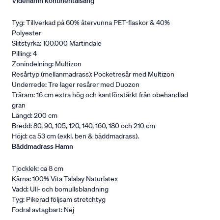
Videhamn kontinentalsäng
Tyg: Tillverkad på 60% återvunna PET-flaskor & 40%
Polyester
Slitstyrka: 100.000 Martindale
Pilling: 4
Zonindelning: Multizon
Resårtyp (mellanmadrass): Pocketresår med Multizon
Underrede: Tre lager resårer med Duozon
Träram: 16 cm extra hög och kantförstärkt från obehandlad
gran
Längd: 200 cm
Bredd: 80, 90, 105, 120, 140, 160, 180 och 210 cm
Höjd: ca 53 cm (exkl. ben & bäddmadrass).
Bäddmadrass Hamn
Tjocklek: ca 8 cm
Kärna: 100% Vita Talalay Naturlatex
Vadd: Ull- och bomullsblandning
Tyg: Pikerad följsam stretchtyg
Fodral avtagbart: Nej