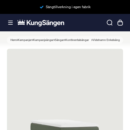
Sängtillverkning i egen fabrik
Hem
Kampanjer
Kampanjsängar
Sängar
Kontinentalsängar
Videhamn Enkelsäng