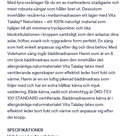
Med fyra resårlager får du en av marknadens stadigaste och
mest robusta sängar som håller livet ut. Dessutom
innehåller resårerna i mellanmadrassen ett lager med Vita
Talalay® Naturlatex – ett 100% naturligt material som
hjälper till att minimera tryckpunkter och öka
blodcirkulationen i kroppen samtidigt som den avlastar dina
axlar, höfter, svank och ryggradens form perfekt. En säng
som helt enkelt anpassar sig efter dig och dina behov. Med
Videhamn säng ingår bäddmadrassen Hamn som är en 8
cm tjock bäddmadrass som även den innehåller det
allergivänliga naturmaterialet Vita Talalay-latex med
ventilerande egenskaper som effektivt leder bort fukt och
värme. Hamn är en en luftig pikerad bäddmadrass som
följer med och har en extra hållbar kärna och mjuk
vaddering. Både kärna, vadd och stretchtyg är ÖKO-TEX
100 STANDARD certifierade. Bäddmadrassens kärna är i
allergivänliga naturmaterialet Vita Talalay-latex som
effektivt leder bort fukt och värme och anpassar sig efter
din kropp.
SPECIFIKATIONER