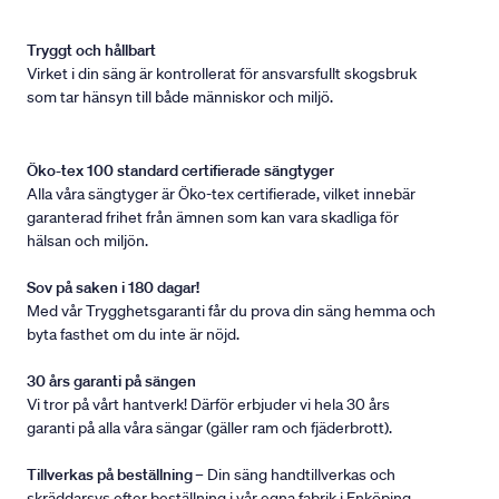
Tryggt och hållbart
Virket i din säng är kontrollerat för ansvarsfullt skogsbruk
som tar hänsyn till både människor och miljö.
Öko-tex 100 standard certifierade sängtyger
Alla våra sängtyger är Öko-tex certifierade, vilket innebär
garanterad frihet från ämnen som kan vara skadliga för
hälsan och miljön.
Sov på saken i 180 dagar!
Med vår Trygghetsgaranti får du prova din säng hemma och
byta fasthet om du inte är nöjd.
30 års garanti på sängen
Vi tror på vårt hantverk! Därför erbjuder vi hela 30 års
garanti på alla våra sängar (gäller ram och fjäderbrott).
Tillverkas på beställning
– Din säng handtillverkas och
skräddarsys efter beställning i vår egna fabrik i Enköping.