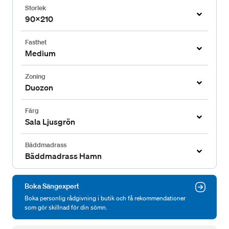
Storlek
90x210
Fasthet
Medium
Zoning
Duozon
Färg
Sala Ljusgrön
Bäddmadrass
Bäddmadrass Hamn
Boka Sängexpert
Boka personlig rådgivning i butik och få rekommendationer
som gör skillnad för din sömn.