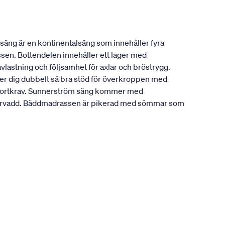
säng är en kontinentalsäng som innehåller fyra
ssen. Bottendelen innehåller ett lager med
vlastning och följsamhet för axlar och bröstrygg.
ger dig dubbelt så bra stöd för överkroppen med
komfortkrav. Sunnerström säng kommer med
fibervadd. Bäddmadrassen är pikerad med sömmar som