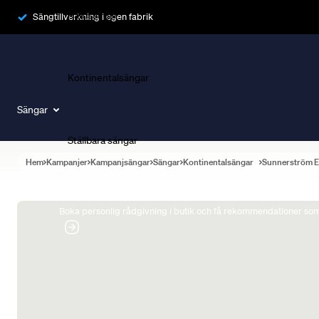
Ramsängar
Sängtillverkning i egen fabrik
Kontinentalsängar
Sängar
Ställbara sängar
Hem
Kampanjer
Kampanjsängar
Sängar
Kontinentalsängar
Sunnerström E
Boka Sängexpert
Boka personlig rådgivning i butik och få rekommendationer som 