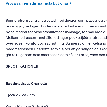
Prova sängen i din närmsta butik här→
Sunnerström säng är utrustad med duozon som passar särskilt
resårlager, tre lager i bottendelen för fastare och mer robu
bonellfjädrar för ökad stabilitet och livslängd, toppad med 
Mellanmadrassen innehåller ett lager pocketfjädrar utrustad
överlägsen komfort och avlastning. Sunnerström enkelsäng pa
bäddmadrassen Charlotte som hjälper att ge sängen en skö
går rakt igenom hela madrassen som håller kärna, vadd och t
SPECIFIKATIONER
Bäddmadrass Charlotte
Tjocklek: ca 7 cm
Kärna: Polyeter 35 kg/m3