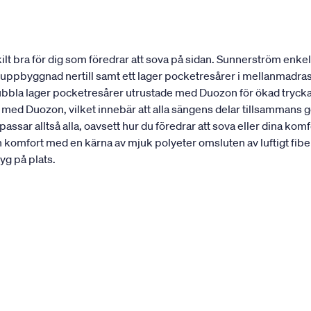
 bra för dig som föredrar att sova på sidan. Sunnerström enkel
st uppbyggnad nertill samt ett lager pocketresårer i mellanmadra
dubbla lager pocketresårer utrustade med Duozon för ökad trycka
 med Duozon, vilket innebär att alla sängens delar tillsammans 
ssar alltså alla, oavsett hur du föredrar att sova eller dina 
n komfort med en kärna av mjuk polyeter omsluten av luftigt 
yg på plats.