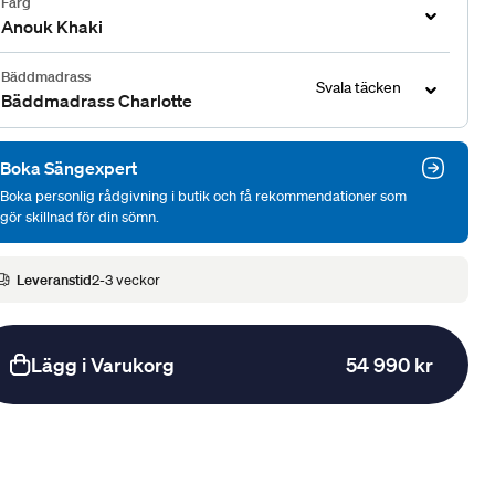
Färg
Anouk Khaki
Bäddmadrass
Svala täcken
Bäddmadrass Charlotte
Boka Sängexpert
Boka personlig rådgivning i butik och få rekommendationer som
gör skillnad för din sömn.
Leveranstid
2-3 veckor
Lägg i Varukorg
54 990 kr