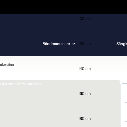
105 cm
Bäddmadrasser
120 cm
Sängk
nkelsäng
140 cm
gör skillnad för din sömn.
160 cm
180 cm