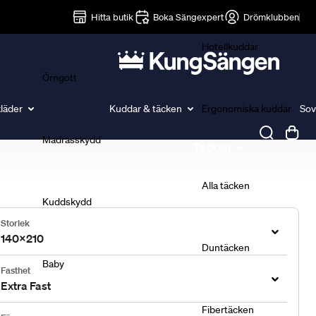
Lakan
Hitta butik
Boka Sängexpert
Drömklubben
Hotellkuddar
Örngott
läder
Kuddar & täcken
Ergonomiska kuddar
Sov
Madrasskydd
Täcken
Alla täcken
Kuddskydd
Storlek
140x210
Duntäcken
Baby
Fasthet
Extra Fast
Fibertäcken