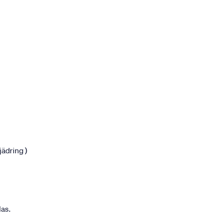
jädring )
las.