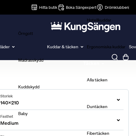
Lakan
Hitta butik
Boka Sängexpert
Drömklubben
Hotellkuddar
Örngott
läder
Kuddar & täcken
Ergonomiska kuddar
Sov
Madrasskydd
Täcken
Alla täcken
Kuddskydd
Storlek
140x210
Duntäcken
Baby
Fasthet
Medium
Fibertäcken