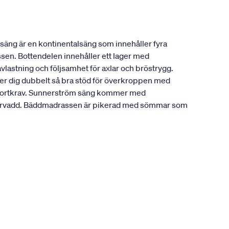
säng är en kontinentalsäng som innehåller fyra
ssen. Bottendelen innehåller ett lager med
vlastning och följsamhet för axlar och bröstrygg.
ger dig dubbelt så bra stöd för överkroppen med
komfortkrav. Sunnerström säng kommer med
fibervadd. Bäddmadrassen är pikerad med sömmar som