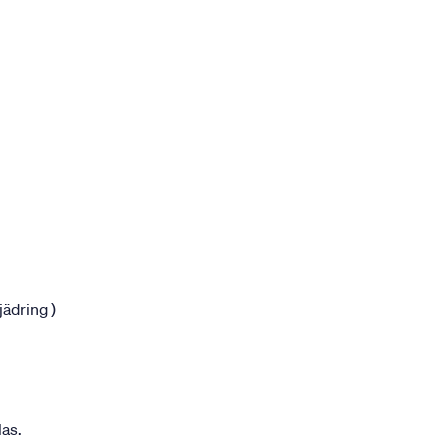
jädring )
las.