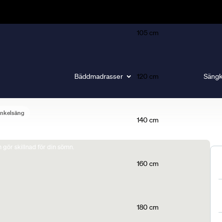
105 cm
Bäddmadrasser
120 cm
Sängk
nkelsäng
140 cm
gör skillnad för din sömn.
160 cm
180 cm