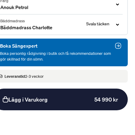
Färg
Anouk Petrol
Bäddmadrass
Svala täcken
Bäddmadrass Charlotte
Boka Sängexpert
Boka personlig rådgivning i butik och få rekommendationer som
gör skillnad för din sömn.
Leveranstid
2-3 veckor
Lägg i Varukorg
54 990 kr