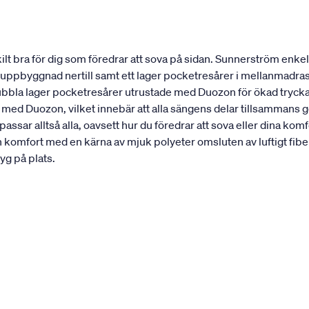
 bra för dig som föredrar att sova på sidan. Sunnerström enkel
st uppbyggnad nertill samt ett lager pocketresårer i mellanmadra
dubbla lager pocketresårer utrustade med Duozon för ökad trycka
 med Duozon, vilket innebär att alla sängens delar tillsammans 
ssar alltså alla, oavsett hur du föredrar att sova eller dina 
n komfort med en kärna av mjuk polyeter omsluten av luftigt 
yg på plats.