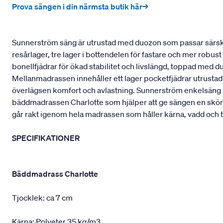
Prova sängen i din närmsta butik här→
Sunnerström säng är utrustad med duozon som passar särskilt
resårlager, tre lager i bottendelen för fastare och mer robu
bonellfjädrar för ökad stabilitet och livslängd, toppad med 
Mellanmadrassen innehåller ett lager pocketfjädrar utrustad
överlägsen komfort och avlastning. Sunnerström enkelsäng pa
bäddmadrassen Charlotte som hjälper att ge sängen en skö
går rakt igenom hela madrassen som håller kärna, vadd och t
SPECIFIKATIONER
Bäddmadrass Charlotte
Tjocklek: ca 7 cm
Kärna: Polyeter 35 kg/m3