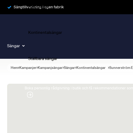
Ramsängar
Sängtillverkning i egen fabrik
Kontinentalsängar
Sängar
Ställbara sängar
Hem
Kampanjer
Kampanjsängar
Sängar
Kontinentalsängar
Sunnerström E
Boka Sängexpert
Boka personlig rådgivning i butik och få rekommendationer som 