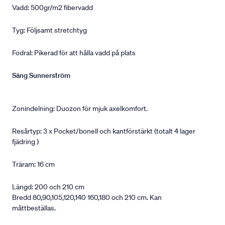
Vadd: 500gr/m2 fibervadd
Tyg: Följsamt stretchtyg
Fodral: Pikerad för att hålla vadd på plats
Säng Sunnerström
Zonindelning: Duozon för mjuk axelkomfort.
Resårtyp: 3 x Pocket/bonell och kantförstärkt (totalt 4 lager
fjädring )
Träram: 16 cm
Längd: 200 och 210 cm
Bredd 80,90,105,120,140 160,180 och 210 cm. Kan
måttbeställas.