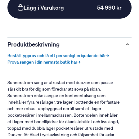
Lägg i Varukorg
54 990 kr
Produktbeskrivning
Beställ tygprov och få ett personligt erbjudande här→
Prova sängen i din närmsta butik här→
Sunnerström säng är utrustad med duozon som passar
särskilt bra för dig som föredrar att sova på sidan.
Sunnerström enkelsäng är en kontinentalsäng som
innehåller fyra resårlager, tre lager i bottendelen för fastare
och mer robust uppbyggnad nertill samt ett lager
pocketresårer i mellanmadrassen. Bottendelen innehåller
ett lager med bonellfjädrar för ökad stabilitet och livslängd,
toppad med dubbla lager pocketresårer utrustade med
Duozon för ökad tryckavlastning och följsamhet för axlar