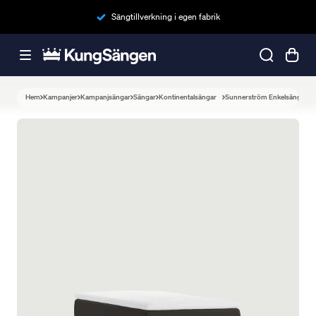
Sängtillverkning i egen fabrik
Hem
Kampanjer
Kampanjsängar
Sängar
Kontinentalsängar
Sunnerström Enkelsäng