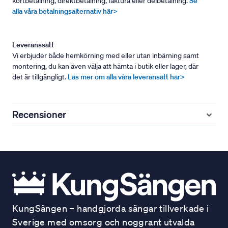
kortbetalning, direktbetalning, faktura eller delbetalning.
Se
alla våra betalningsalternativ här>
Leveranssätt
Vi erbjuder både hemkörning med eller utan inbärning samt
montering, du kan även välja att hämta i butik eller lager, där
det är tillgängligt.
Läs mer om alla våra leveransätt här>
Recensioner
KungSängen – handgjorda sängar tillverkade i
Sverige med omsorg och noggrant utvalda