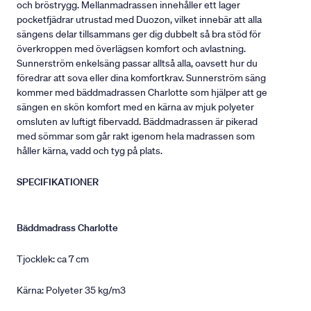
och bröstrygg. Mellanmadrassen innehåller ett lager
pocketfjädrar utrustad med Duozon, vilket innebär att alla
sängens delar tillsammans ger dig dubbelt så bra stöd för
överkroppen med överlägsen komfort och avlastning.
Sunnerström enkelsäng passar alltså alla, oavsett hur du
föredrar att sova eller dina komfortkrav. Sunnerström säng
kommer med bäddmadrassen Charlotte som hjälper att ge
sängen en skön komfort med en kärna av mjuk polyeter
omsluten av luftigt fibervadd. Bäddmadrassen är pikerad
med sömmar som går rakt igenom hela madrassen som
håller kärna, vadd och tyg på plats.
SPECIFIKATIONER
Bäddmadrass Charlotte
Tjocklek: ca 7 cm
Kärna: Polyeter 35 kg/m3