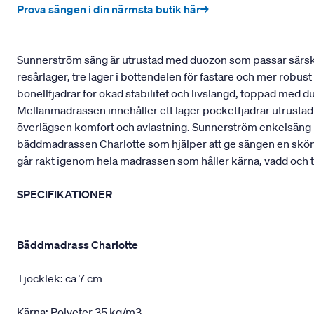
Prova sängen i din närmsta butik här→
Sunnerström säng är utrustad med duozon som passar särskilt
resårlager, tre lager i bottendelen för fastare och mer robu
bonellfjädrar för ökad stabilitet och livslängd, toppad med 
Mellanmadrassen innehåller ett lager pocketfjädrar utrustad
överlägsen komfort och avlastning. Sunnerström enkelsäng pa
bäddmadrassen Charlotte som hjälper att ge sängen en skö
går rakt igenom hela madrassen som håller kärna, vadd och t
SPECIFIKATIONER
Bäddmadrass Charlotte
Tjocklek: ca 7 cm
Kärna: Polyeter 35 kg/m3