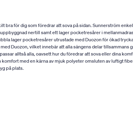
 bra för dig som föredrar att sova på sidan. Sunnerström enkel
st uppbyggnad nertill samt ett lager pocketresårer i mellanmadra
dubbla lager pocketresårer utrustade med Duozon för ökad trycka
 med Duozon, vilket innebär att alla sängens delar tillsammans 
ssar alltså alla, oavsett hur du föredrar att sova eller dina 
n komfort med en kärna av mjuk polyeter omsluten av luftigt 
yg på plats.