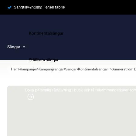
Ramsängar
Sängtillverkning i egen fabrik
Kontinentalsängar
Sängar
Ställbara sängar
Hem
Kampanjer
Kampanjsängar
Sängar
Kontinentalsängar
Sunnerström E
Boka Sängexpert
Boka personlig rådgivning i butik och få rekommendationer som 