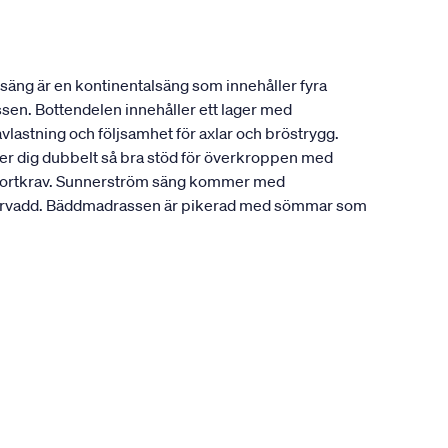
säng är en kontinentalsäng som innehåller fyra
ssen. Bottendelen innehåller ett lager med
vlastning och följsamhet för axlar och bröstrygg.
ger dig dubbelt så bra stöd för överkroppen med
komfortkrav. Sunnerström säng kommer med
fibervadd. Bäddmadrassen är pikerad med sömmar som