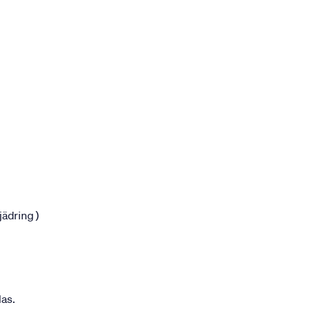
jädring )
las.