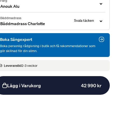
Färg
Anouk Alu
Bäddmadrass
Svala täcken
Bäddmadrass Charlotte
Boka Sängexpert
Boka personlig rådgivning i butik och få rekommendationer som
gör skillnad för din sömn.
Leveranstid
2-3 veckor
Lägg i Varukorg
42 990 kr