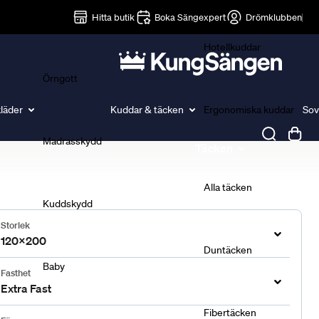
Lakan
Hitta butik
Boka Sängexpert
Drömklubben
Hotellkuddar
Örngott
läder
Kuddar & täcken
Ergonomiska kuddar
Sov
Madrasskydd
Täcken
Alla täcken
Kuddskydd
Storlek
120x200
Duntäcken
Baby
Fasthet
Extra Fast
Fibertäcken