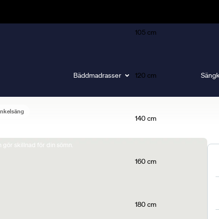
105 cm
Bäddmadrasser
120 cm
Sängk
nkelsäng
140 cm
gör skillnad för din sömn.
160 cm
180 cm