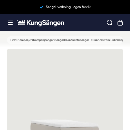
Sängtillverkning i egen fabrik
Hem
Kampanjer
Kampanjsängar
Sängar
Kontinentalsängar
Sunnerström Enkelsäng