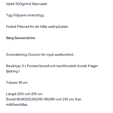
Vadd: 500gr/m2 fibervadd
Tyg: Följsamt stretchtyg
Fodral: Pikerad för att hålla vadd på plats
Säng Sunnerström
Zonindelning: Duozon för mjuk axelkomfort.
Resårtyp: 3 x Pocket/bonell och kantförstärkt (totalt 4 lager
fjädring )
Träram: 16 cm
Längd: 200 och 210 cm
Bredd 80,90,105,120,140 160,180 och 210 cm. Kan
måttbeställas.