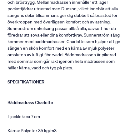
och bröstrygg. Mellanmadrassen innehåller ett lager
pocketfjädrar utrustad med Duozon, vilket innebär att alla
sängens delar tillsammans ger dig dubbelt så bra stöd för
överkroppen med överlägsen komfort och avlastning.
Sunnerström enkelsäng passar alltså alla, oavsett hur du
föredrar att sova eller dina komfortkrav. Sunnerström säng
kommer med bäddmadrassen Charlotte som hjälper att ge
sängen en skön komfort med en kärna av mjuk polyeter
omsluten av luftigt fibervadd. Bäddmadrassen är pikerad
med sömmar som går rakt igenom hela madrassen som
håller kärna, vadd och tyg på plats.
SPECIFIKATIONER
Bäddmadrass Charlotte
Tjocklek: ca 7 cm
Kärna: Polyeter 35 kg/m3