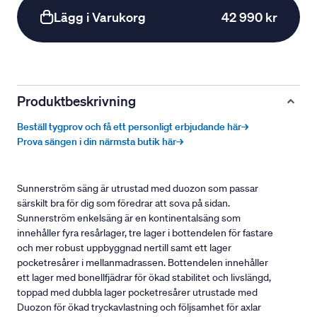
Lägg i Varukorg
42 990 kr
Produktbeskrivning
Beställ tygprov och få ett personligt erbjudande här→
Prova sängen i din närmsta butik här→
Sunnerström säng är utrustad med duozon som passar
särskilt bra för dig som föredrar att sova på sidan.
Sunnerström enkelsäng är en kontinentalsäng som
innehåller fyra resårlager, tre lager i bottendelen för fastare
och mer robust uppbyggnad nertill samt ett lager
pocketresårer i mellanmadrassen. Bottendelen innehåller
ett lager med bonellfjädrar för ökad stabilitet och livslängd,
toppad med dubbla lager pocketresårer utrustade med
Duozon för ökad tryckavlastning och följsamhet för axlar