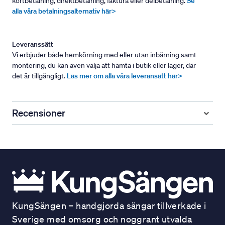
kortbetalning, direktbetalning, faktura eller delbetalning.
Se
alla våra betalningsalternativ här>
Leveranssätt
Vi erbjuder både hemkörning med eller utan inbärning samt
montering, du kan även välja att hämta i butik eller lager, där
det är tillgängligt.
Läs mer om alla våra leveransätt här>
Recensioner
KungSängen – handgjorda sängar tillverkade i
Sverige med omsorg och noggrant utvalda