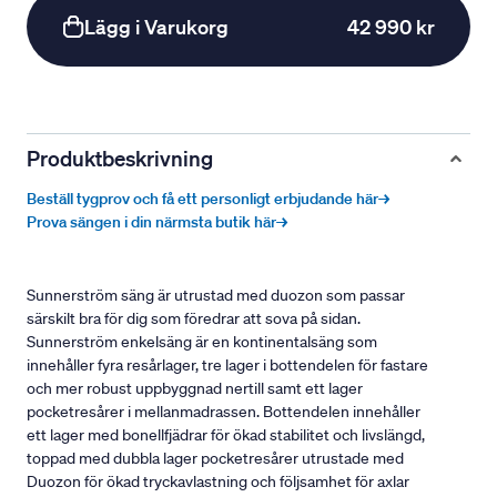
Lägg i Varukorg
42 990 kr
Produktbeskrivning
Beställ tygprov och få ett personligt erbjudande här→
Prova sängen i din närmsta butik här→
Sunnerström säng är utrustad med duozon som passar
särskilt bra för dig som föredrar att sova på sidan.
Sunnerström enkelsäng är en kontinentalsäng som
innehåller fyra resårlager, tre lager i bottendelen för fastare
och mer robust uppbyggnad nertill samt ett lager
pocketresårer i mellanmadrassen. Bottendelen innehåller
ett lager med bonellfjädrar för ökad stabilitet och livslängd,
toppad med dubbla lager pocketresårer utrustade med
Duozon för ökad tryckavlastning och följsamhet för axlar