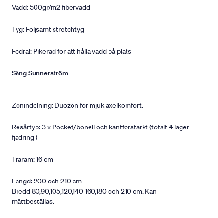
Vadd: 500gr/m2 fibervadd
Tyg: Följsamt stretchtyg
Fodral: Pikerad för att hålla vadd på plats
Säng Sunnerström
Zonindelning: Duozon för mjuk axelkomfort.
Resårtyp: 3 x Pocket/bonell och kantförstärkt (totalt 4 lager
fjädring )
Träram: 16 cm
Längd: 200 och 210 cm
Bredd 80,90,105,120,140 160,180 och 210 cm. Kan
måttbeställas.