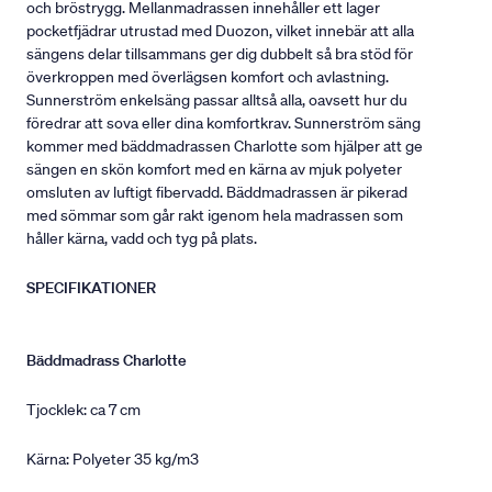
och bröstrygg. Mellanmadrassen innehåller ett lager
pocketfjädrar utrustad med Duozon, vilket innebär att alla
sängens delar tillsammans ger dig dubbelt så bra stöd för
överkroppen med överlägsen komfort och avlastning.
Sunnerström enkelsäng passar alltså alla, oavsett hur du
föredrar att sova eller dina komfortkrav. Sunnerström säng
kommer med bäddmadrassen Charlotte som hjälper att ge
sängen en skön komfort med en kärna av mjuk polyeter
omsluten av luftigt fibervadd. Bäddmadrassen är pikerad
med sömmar som går rakt igenom hela madrassen som
håller kärna, vadd och tyg på plats.
SPECIFIKATIONER
Bäddmadrass Charlotte
Tjocklek: ca 7 cm
Kärna: Polyeter 35 kg/m3