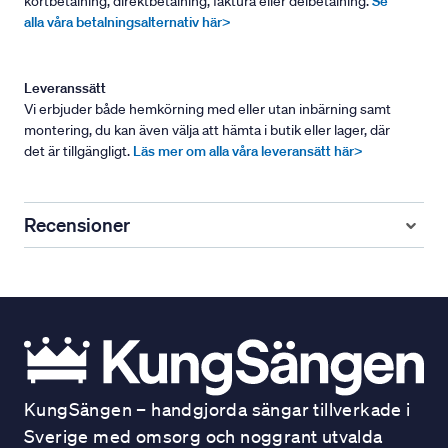
kortbetalning, direktbetalning, faktura eller delbetalning.
Se
alla våra betalningsalternativ här>
Leveranssätt
Vi erbjuder både hemkörning med eller utan inbärning samt
montering, du kan även välja att hämta i butik eller lager, där
det är tillgängligt.
Läs mer om alla våra leveransätt här>
Recensioner
KungSängen – handgjorda sängar tillverkade i
Sverige med omsorg och noggrant utvalda