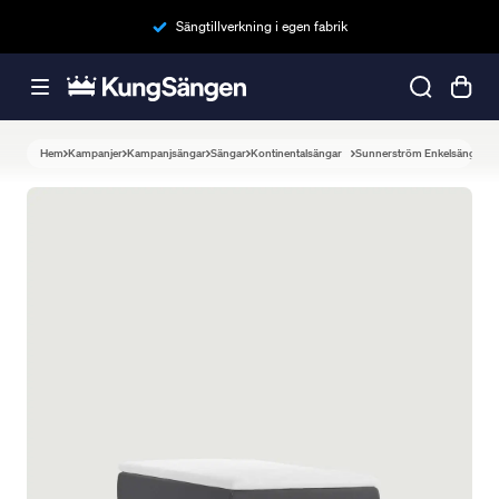
Sängtillverkning i egen fabrik
Hem
Kampanjer
Kampanjsängar
Sängar
Kontinentalsängar
Sunnerström Enkelsäng