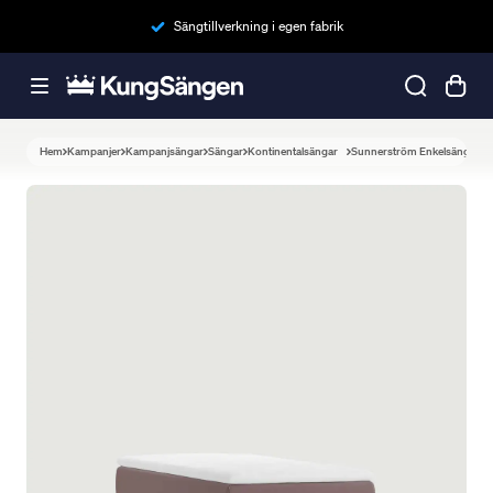
Sängtillverkning i egen fabrik
Hem
Kampanjer
Kampanjsängar
Sängar
Kontinentalsängar
Sunnerström Enkelsäng