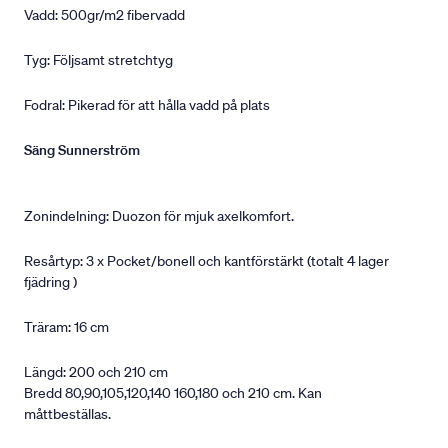
Vadd: 500gr/m2 fibervadd
Tyg: Följsamt stretchtyg
Fodral: Pikerad för att hålla vadd på plats
Säng Sunnerström
Zonindelning: Duozon för mjuk axelkomfort.
Resårtyp: 3 x Pocket/bonell och kantförstärkt (totalt 4 lager
fjädring )
Träram: 16 cm
Längd: 200 och 210 cm
Bredd 80,90,105,120,140 160,180 och 210 cm. Kan
måttbeställas.