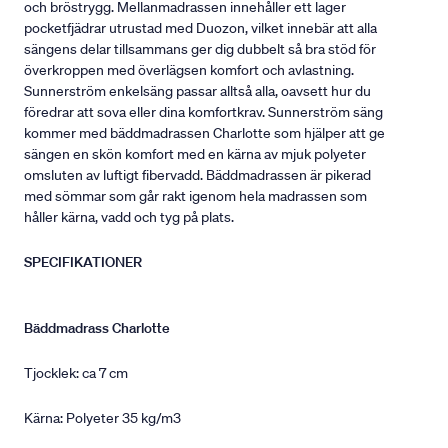
och bröstrygg. Mellanmadrassen innehåller ett lager
pocketfjädrar utrustad med Duozon, vilket innebär att alla
sängens delar tillsammans ger dig dubbelt så bra stöd för
överkroppen med överlägsen komfort och avlastning.
Sunnerström enkelsäng passar alltså alla, oavsett hur du
föredrar att sova eller dina komfortkrav. Sunnerström säng
kommer med bäddmadrassen Charlotte som hjälper att ge
sängen en skön komfort med en kärna av mjuk polyeter
omsluten av luftigt fibervadd. Bäddmadrassen är pikerad
med sömmar som går rakt igenom hela madrassen som
håller kärna, vadd och tyg på plats.
SPECIFIKATIONER
Bäddmadrass Charlotte
Tjocklek: ca 7 cm
Kärna: Polyeter 35 kg/m3