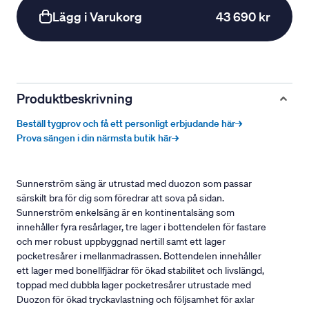
Lägg i Varukorg
43 690 kr
Produktbeskrivning
Beställ tygprov och få ett personligt erbjudande här→
Prova sängen i din närmsta butik här→
Sunnerström säng är utrustad med duozon som passar
särskilt bra för dig som föredrar att sova på sidan.
Sunnerström enkelsäng är en kontinentalsäng som
innehåller fyra resårlager, tre lager i bottendelen för fastare
och mer robust uppbyggnad nertill samt ett lager
pocketresårer i mellanmadrassen. Bottendelen innehåller
ett lager med bonellfjädrar för ökad stabilitet och livslängd,
toppad med dubbla lager pocketresårer utrustade med
Duozon för ökad tryckavlastning och följsamhet för axlar