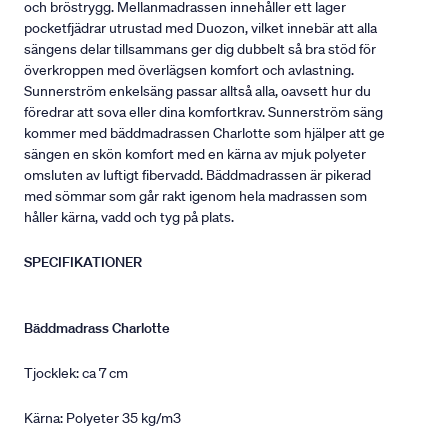
och bröstrygg. Mellanmadrassen innehåller ett lager
pocketfjädrar utrustad med Duozon, vilket innebär att alla
sängens delar tillsammans ger dig dubbelt så bra stöd för
överkroppen med överlägsen komfort och avlastning.
Sunnerström enkelsäng passar alltså alla, oavsett hur du
föredrar att sova eller dina komfortkrav. Sunnerström säng
kommer med bäddmadrassen Charlotte som hjälper att ge
sängen en skön komfort med en kärna av mjuk polyeter
omsluten av luftigt fibervadd. Bäddmadrassen är pikerad
med sömmar som går rakt igenom hela madrassen som
håller kärna, vadd och tyg på plats.
SPECIFIKATIONER
Bäddmadrass Charlotte
Tjocklek: ca 7 cm
Kärna: Polyeter 35 kg/m3