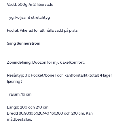
Vadd: 500gr/m2 fibervadd
Tyg: Följsamt stretchtyg
Fodral: Pikerad för att hålla vadd på plats
Säng Sunnerström
Zonindelning: Duozon för mjuk axelkomfort.
Resårtyp: 3 x Pocket/bonell och kantförstärkt (totalt 4 lager
fjädring )
Träram: 16 cm
Längd: 200 och 210 cm
Bredd 80,90,105,120,140 160,180 och 210 cm. Kan
måttbeställas.