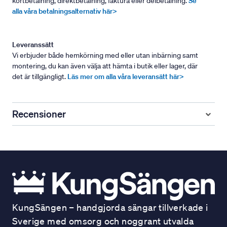
kortbetalning, direktbetalning, faktura eller delbetalning.
Se
alla våra betalningsalternativ här>
Leveranssätt
Vi erbjuder både hemkörning med eller utan inbärning samt
montering, du kan även välja att hämta i butik eller lager, där
det är tillgängligt.
Läs mer om alla våra leveransätt här>
Recensioner
KungSängen – handgjorda sängar tillverkade i
Sverige med omsorg och noggrant utvalda