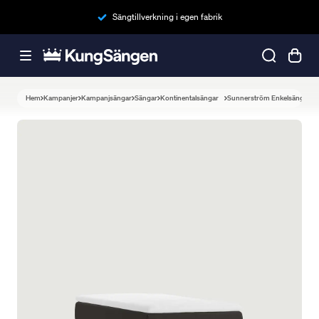
Sängtillverkning i egen fabrik
Hem
Kampanjer
Kampanjsängar
Sängar
Kontinentalsängar
Sunnerström Enkelsäng