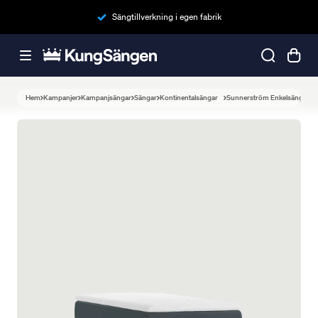
Sängtillverkning i egen fabrik
Hem
Kampanjer
Kampanjsängar
Sängar
Kontinentalsängar
Sunnerström Enkelsäng