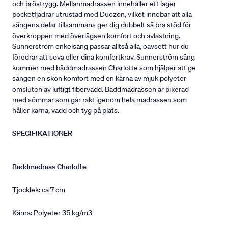
och bröstrygg. Mellanmadrassen innehåller ett lager
pocketfjädrar utrustad med Duozon, vilket innebär att alla
sängens delar tillsammans ger dig dubbelt så bra stöd för
överkroppen med överlägsen komfort och avlastning.
Sunnerström enkelsäng passar alltså alla, oavsett hur du
föredrar att sova eller dina komfortkrav. Sunnerström säng
kommer med bäddmadrassen Charlotte som hjälper att ge
sängen en skön komfort med en kärna av mjuk polyeter
omsluten av luftigt fibervadd. Bäddmadrassen är pikerad
med sömmar som går rakt igenom hela madrassen som
håller kärna, vadd och tyg på plats.
SPECIFIKATIONER
Bäddmadrass Charlotte
Tjocklek: ca 7 cm
Kärna: Polyeter 35 kg/m3