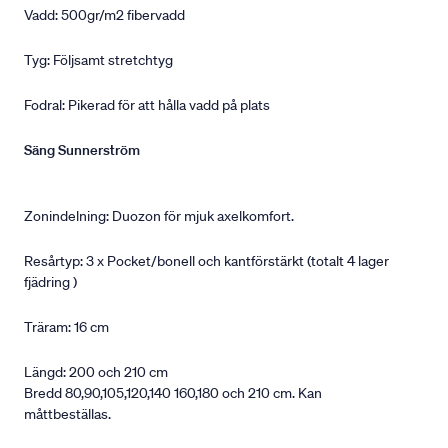
Vadd: 500gr/m2 fibervadd
Tyg: Följsamt stretchtyg
Fodral: Pikerad för att hålla vadd på plats
Säng Sunnerström
Zonindelning: Duozon för mjuk axelkomfort.
Resårtyp: 3 x Pocket/bonell och kantförstärkt (totalt 4 lager
fjädring )
Träram: 16 cm
Längd: 200 och 210 cm
Bredd 80,90,105,120,140 160,180 och 210 cm. Kan
måttbeställas.