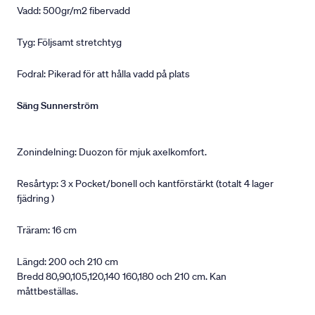
Vadd: 500gr/m2 fibervadd
Tyg: Följsamt stretchtyg
Fodral: Pikerad för att hålla vadd på plats
Säng Sunnerström
Zonindelning: Duozon för mjuk axelkomfort.
Resårtyp: 3 x Pocket/bonell och kantförstärkt (totalt 4 lager
fjädring )
Träram: 16 cm
Längd: 200 och 210 cm
Bredd 80,90,105,120,140 160,180 och 210 cm. Kan
måttbeställas.