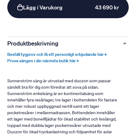
Lägg i Varukorg
43 690 kr
Produktbeskrivning
Beställ tygprov och få ett personligt erbjudande här→
Prova sängen i din närmsta butik här→
Sunnerström säng är utrustad med duozon som passar
särskilt bra för dig som föredrar att sova på sidan.
Sunnerström enkelsäng är en kontinentalsäng som
innehåller fyra resårlager, tre lager i bottendelen för fastare
och mer robust uppbyggnad nertill samt ett lager
pocketresårer i mellanmadrassen. Bottendelen innehåller
ett lager med bonellfjädrar för ökad stabilitet och livslängd,
toppad med dubbla lager pocketresårer utrustade med
Duozon för ökad tryckavlastning och följsamhet för axlar