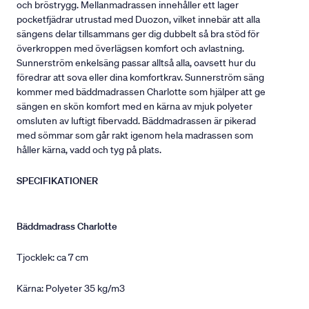
och bröstrygg. Mellanmadrassen innehåller ett lager
pocketfjädrar utrustad med Duozon, vilket innebär att alla
sängens delar tillsammans ger dig dubbelt så bra stöd för
överkroppen med överlägsen komfort och avlastning.
Sunnerström enkelsäng passar alltså alla, oavsett hur du
föredrar att sova eller dina komfortkrav. Sunnerström säng
kommer med bäddmadrassen Charlotte som hjälper att ge
sängen en skön komfort med en kärna av mjuk polyeter
omsluten av luftigt fibervadd. Bäddmadrassen är pikerad
med sömmar som går rakt igenom hela madrassen som
håller kärna, vadd och tyg på plats.
SPECIFIKATIONER
Bäddmadrass Charlotte
Tjocklek: ca 7 cm
Kärna: Polyeter 35 kg/m3