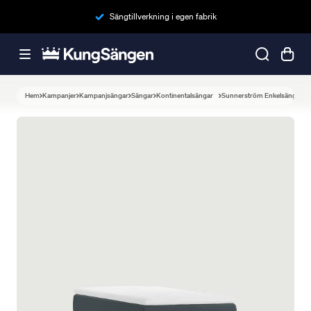
Sängtillverkning i egen fabrik
Hem
Kampanjer
Kampanjsängar
Sängar
Kontinentalsängar
Sunnerström Enkelsäng