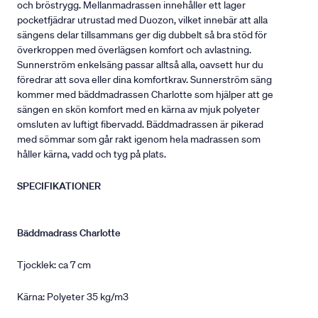
och bröstrygg. Mellanmadrassen innehåller ett lager
pocketfjädrar utrustad med Duozon, vilket innebär att alla
sängens delar tillsammans ger dig dubbelt så bra stöd för
överkroppen med överlägsen komfort och avlastning.
Sunnerström enkelsäng passar alltså alla, oavsett hur du
föredrar att sova eller dina komfortkrav. Sunnerström säng
kommer med bäddmadrassen Charlotte som hjälper att ge
sängen en skön komfort med en kärna av mjuk polyeter
omsluten av luftigt fibervadd. Bäddmadrassen är pikerad
med sömmar som går rakt igenom hela madrassen som
håller kärna, vadd och tyg på plats.
SPECIFIKATIONER
Bäddmadrass Charlotte
Tjocklek: ca 7 cm
Kärna: Polyeter 35 kg/m3