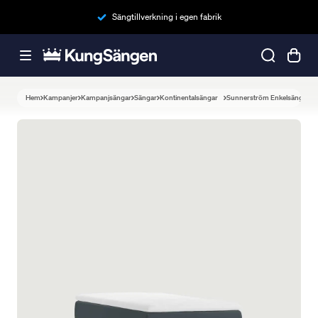
Sängtillverkning i egen fabrik
Hem
Kampanjer
Kampanjsängar
Sängar
Kontinentalsängar
Sunnerström Enkelsäng