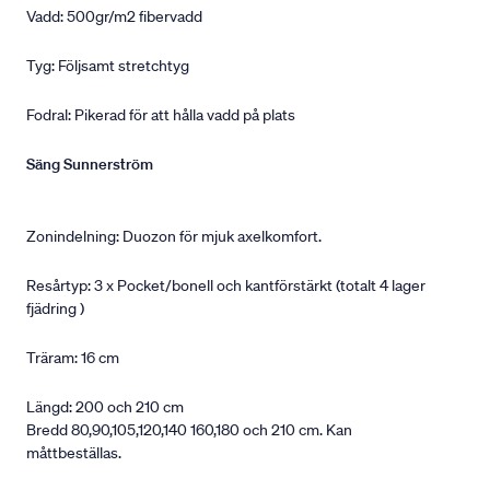
Vadd: 500gr/m2 fibervadd
Tyg: Följsamt stretchtyg
Fodral: Pikerad för att hålla vadd på plats
Säng Sunnerström
Zonindelning: Duozon för mjuk axelkomfort.
Resårtyp: 3 x Pocket/bonell och kantförstärkt (totalt 4 lager
fjädring )
Träram: 16 cm
Längd: 200 och 210 cm
Bredd 80,90,105,120,140 160,180 och 210 cm. Kan
måttbeställas.