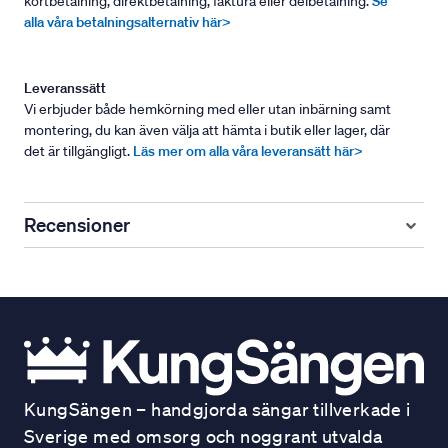
kortbetalning, direktbetalning, faktura eller delbetalning.
Se
alla våra betalningsalternativ här>
Leveranssätt
Vi erbjuder både hemkörning med eller utan inbärning samt
montering, du kan även välja att hämta i butik eller lager, där
det är tillgängligt.
Läs mer om alla våra leveransätt här>
Recensioner
KungSängen – handgjorda sängar tillverkade i
Sverige med omsorg och noggrant utvalda