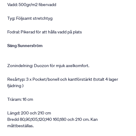
Vadd: 500gr/m2 fibervadd
Tyg: Följsamt stretchtyg
Fodral: Pikerad för att hålla vadd på plats
Säng Sunnerström
Zonindelning: Duozon för mjuk axelkomfort.
Resårtyp: 3 x Pocket/bonell och kantförstärkt (totalt 4 lager
fjädring )
Träram: 16 cm
Längd: 200 och 210 cm
Bredd 80,90,105,120,140 160,180 och 210 cm. Kan
måttbeställas.