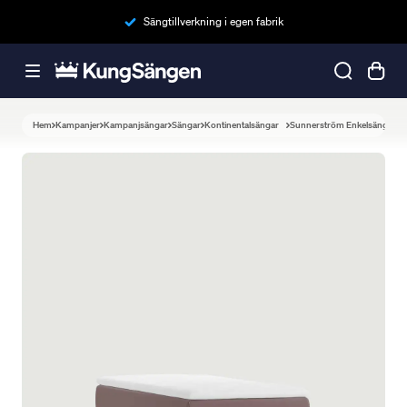
Sängtillverkning i egen fabrik
Hem
Kampanjer
Kampanjsängar
Sängar
Kontinentalsängar
Sunnerström Enkelsäng