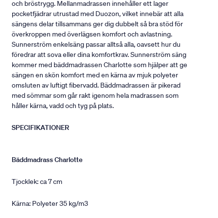
och bröstrygg. Mellanmadrassen innehåller ett lager
pocketfjädrar utrustad med Duozon, vilket innebär att alla
sängens delar tillsammans ger dig dubbelt så bra stöd för
överkroppen med överlägsen komfort och avlastning.
Sunnerström enkelsäng passar alltså alla, oavsett hur du
föredrar att sova eller dina komfortkrav. Sunnerström säng
kommer med bäddmadrassen Charlotte som hjälper att ge
sängen en skön komfort med en kärna av mjuk polyeter
omsluten av luftigt fibervadd. Bäddmadrassen är pikerad
med sömmar som går rakt igenom hela madrassen som
håller kärna, vadd och tyg på plats.
SPECIFIKATIONER
Bäddmadrass Charlotte
Tjocklek: ca 7 cm
Kärna: Polyeter 35 kg/m3