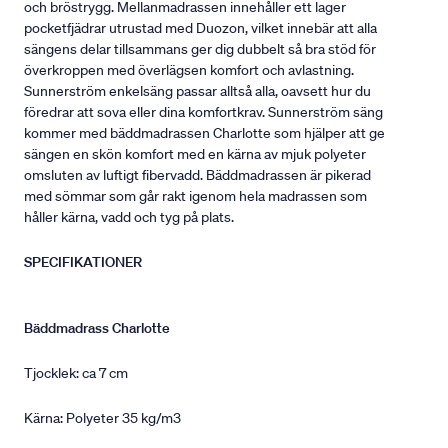
och bröstrygg. Mellanmadrassen innehåller ett lager
pocketfjädrar utrustad med Duozon, vilket innebär att alla
sängens delar tillsammans ger dig dubbelt så bra stöd för
överkroppen med överlägsen komfort och avlastning.
Sunnerström enkelsäng passar alltså alla, oavsett hur du
föredrar att sova eller dina komfortkrav. Sunnerström säng
kommer med bäddmadrassen Charlotte som hjälper att ge
sängen en skön komfort med en kärna av mjuk polyeter
omsluten av luftigt fibervadd. Bäddmadrassen är pikerad
med sömmar som går rakt igenom hela madrassen som
håller kärna, vadd och tyg på plats.
SPECIFIKATIONER
Bäddmadrass Charlotte
Tjocklek: ca 7 cm
Kärna: Polyeter 35 kg/m3