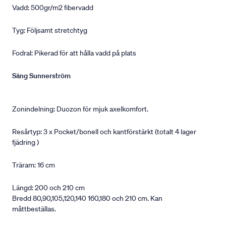
Vadd: 500gr/m2 fibervadd
Tyg: Följsamt stretchtyg
Fodral: Pikerad för att hålla vadd på plats
Säng Sunnerström
Zonindelning: Duozon för mjuk axelkomfort.
Resårtyp: 3 x Pocket/bonell och kantförstärkt (totalt 4 lager
fjädring )
Träram: 16 cm
Längd: 200 och 210 cm
Bredd 80,90,105,120,140 160,180 och 210 cm. Kan
måttbeställas.