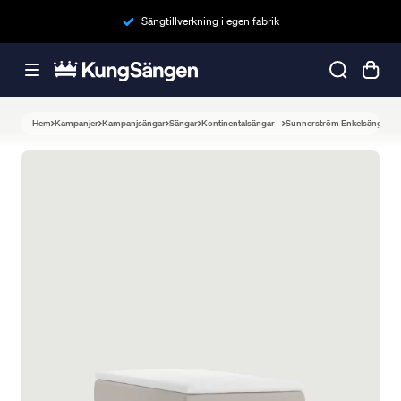
Sängtillverkning i egen fabrik
Hem
Kampanjer
Kampanjsängar
Sängar
Kontinentalsängar
Sunnerström Enkelsäng