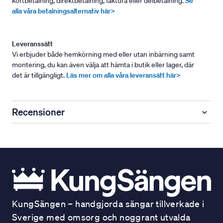
kortbetalning, direktbetalning, faktura eller delbetalning.
Se
alla våra betalningsalternativ här>
Leveranssätt
Vi erbjuder både hemkörning med eller utan inbärning samt
montering, du kan även välja att hämta i butik eller lager, där
det är tillgängligt.
Läs mer om alla våra leveransätt här>
Recensioner
KungSängen – handgjorda sängar tillverkade i
Sverige med omsorg och noggrant utvalda