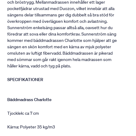
och bröstrygg. Mellanmadrassen innehåller ett lager
pocketfjädrar utrustad med Duozon, vilket innebär att alla
sängens delar tillsammans ger dig dubbelt så bra stöd för
överkroppen med överlägsen komfort och avlastning.
Sunnerström enkelsäng passar alltså alla, oavsett hur du
föredrar att sova eller dina komfortkrav. Sunnerström säng
kommer med bäddmadrassen Charlotte som hjälper att ge
sängen en skön komfort med en kärna av mjuk polyeter
omsluten av luftigt fibervadd. Bäddmadrassen är pikerad
med sömmar som går rakt igenom hela madrassen som
håller kärna, vadd och tyg på plats.
SPECIFIKATIONER
Bäddmadrass Charlotte
Tjocklek: ca 7 cm
Kärna: Polyeter 35 kg/m3