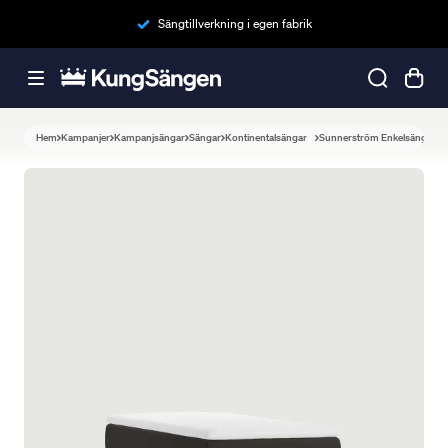
Sängtillverkning i egen fabrik
Hem
Kampanjer
Kampanjsängar
Sängar
Kontinentalsängar
Sunnerström Enkelsäng