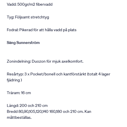
Vadd: 500gr/m2 fibervadd
Tyg: Följsamt stretchtyg
Fodral: Pikerad för att hålla vadd på plats
Säng Sunnerström
Zonindelning: Duozon för mjuk axelkomfort.
Resårtyp: 3 x Pocket/bonell och kantförstärkt (totalt 4 lager
fjädring )
Träram: 16 cm
Längd: 200 och 210 cm
Bredd 80,90,105,120,140 160,180 och 210 cm. Kan
måttbeställas.