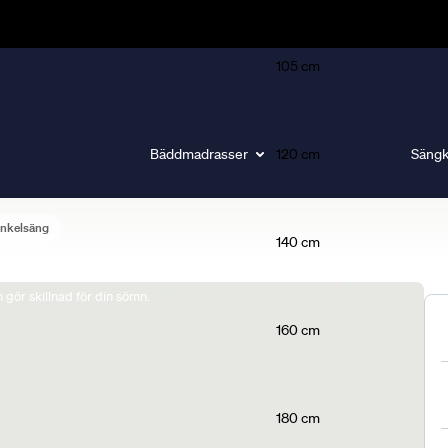
105 cm
Bäddmadrasser
120 cm
Sängk
nkelsäng
140 cm
gör skillnad för din sömn.
160 cm
180 cm