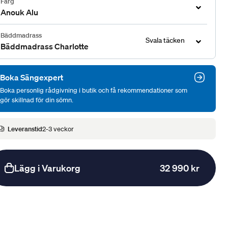
Färg
Anouk Alu
Bäddmadrass
Svala täcken
Bäddmadrass Charlotte
Boka Sängexpert
Boka personlig rådgivning i butik och få rekommendationer som
gör skillnad för din sömn.
Leveranstid
2-3 veckor
Lägg i Varukorg
32 990 kr