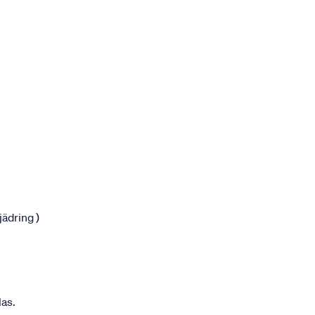
jädring )
las.