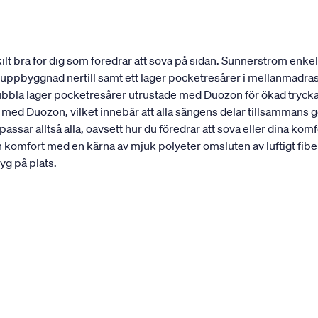
 bra för dig som föredrar att sova på sidan. Sunnerström enkel
st uppbyggnad nertill samt ett lager pocketresårer i mellanmadra
dubbla lager pocketresårer utrustade med Duozon för ökad trycka
 med Duozon, vilket innebär att alla sängens delar tillsammans 
ssar alltså alla, oavsett hur du föredrar att sova eller dina 
n komfort med en kärna av mjuk polyeter omsluten av luftigt 
yg på plats.