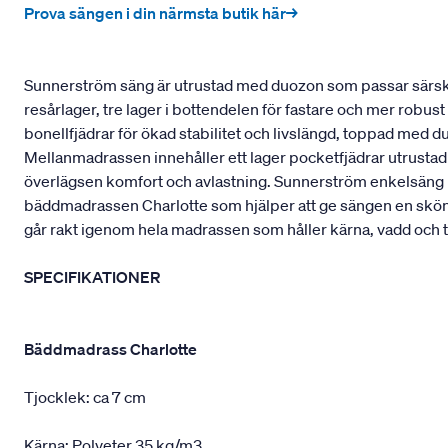
Prova sängen i din närmsta butik här→
Sunnerström säng är utrustad med duozon som passar särskilt
resårlager, tre lager i bottendelen för fastare och mer robu
bonellfjädrar för ökad stabilitet och livslängd, toppad med 
Mellanmadrassen innehåller ett lager pocketfjädrar utrustad
överlägsen komfort och avlastning. Sunnerström enkelsäng pa
bäddmadrassen Charlotte som hjälper att ge sängen en skö
går rakt igenom hela madrassen som håller kärna, vadd och t
SPECIFIKATIONER
Bäddmadrass Charlotte
Tjocklek: ca 7 cm
Kärna: Polyeter 35 kg/m3