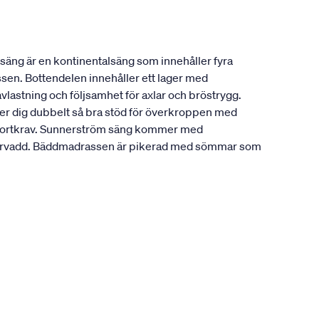
säng är en kontinentalsäng som innehåller fyra
ssen. Bottendelen innehåller ett lager med
vlastning och följsamhet för axlar och bröstrygg.
ger dig dubbelt så bra stöd för överkroppen med
komfortkrav. Sunnerström säng kommer med
fibervadd. Bäddmadrassen är pikerad med sömmar som