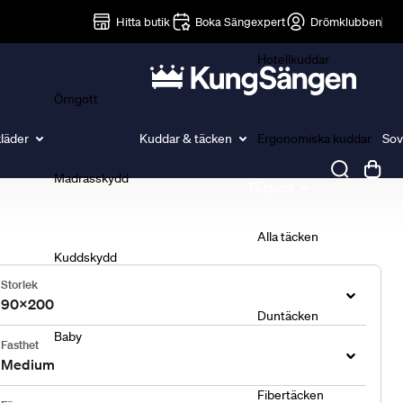
Lakan
Hitta butik
Boka Sängexpert
Drömklubben
Hotellkuddar
Örngott
läder
Kuddar & täcken
Ergonomiska kuddar
Sov
Madrasskydd
Täcken
Alla täcken
Kuddskydd
Storlek
90x200
Duntäcken
Baby
Fasthet
Medium
Fibertäcken