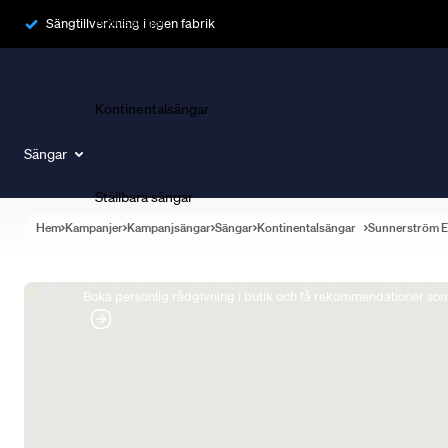
Ramsängar
Sängtillverkning i egen fabrik
Kontinentalsängar
Sängar
Ställbara sängar
Hem
Kampanjer
Kampanjsängar
Sängar
Kontinentalsängar
Sunnerström E
Boka Sängexpert
Boka personlig rådgivning i butik och få rekommendationer som 