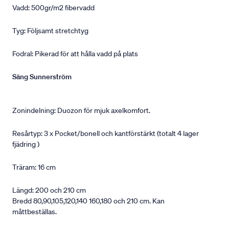
Vadd: 500gr/m2 fibervadd
Tyg: Följsamt stretchtyg
Fodral: Pikerad för att hålla vadd på plats
Säng Sunnerström
Zonindelning: Duozon för mjuk axelkomfort.
Resårtyp: 3 x Pocket/bonell och kantförstärkt (totalt 4 lager
fjädring )
Träram: 16 cm
Längd: 200 och 210 cm
Bredd 80,90,105,120,140 160,180 och 210 cm. Kan
måttbeställas.