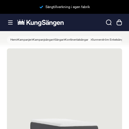
Sängtillverkning i egen fabrik
Hem
Kampanjer
Kampanjsängar
Sängar
Kontinentalsängar
Sunnerström Enkelsäng