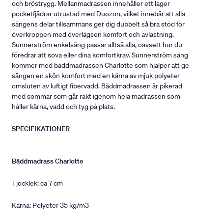
och bröstrygg. Mellanmadrassen innehåller ett lager
pocketfjädrar utrustad med Duozon, vilket innebär att alla
sängens delar tillsammans ger dig dubbelt så bra stöd för
överkroppen med överlägsen komfort och avlastning.
Sunnerström enkelsäng passar alltså alla, oavsett hur du
föredrar att sova eller dina komfortkrav. Sunnerström säng
kommer med bäddmadrassen Charlotte som hjälper att ge
sängen en skön komfort med en kärna av mjuk polyeter
omsluten av luftigt fibervadd. Bäddmadrassen är pikerad
med sömmar som går rakt igenom hela madrassen som
håller kärna, vadd och tyg på plats.
SPECIFIKATIONER
Bäddmadrass Charlotte
Tjocklek: ca 7 cm
Kärna: Polyeter 35 kg/m3