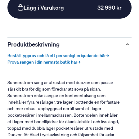
Lägg i Varukorg
32 990 kr
Produktbeskrivning
Beställ tygprov och få ett personligt erbjudande här→
Prova sängen i din närmsta butik här→
Sunnerström säng är utrustad med duozon som passar
särskilt bra för dig som föredrar att sova på sidan.
Sunnerström enkelsäng är en kontinentalsäng som
innehåller fyra resårlager, tre lager i bottendelen för fastare
och mer robust uppbyggnad nertill samt ett lager
pocketresårer i mellanmadrassen. Bottendelen innehåller
ett lager med bonellfjädrar för ökad stabilitet och livslängd,
toppad med dubbla lager pocketresårer utrustade med
Duozon för ökad tryckavlastning och följsamhet för axlar