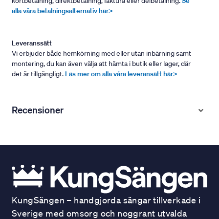
kortbetalning, direktbetalning, faktura eller delbetalning.
Se
alla våra betalningsalternativ här>
Leveranssätt
Vi erbjuder både hemkörning med eller utan inbärning samt
montering, du kan även välja att hämta i butik eller lager, där
det är tillgängligt.
Läs mer om alla våra leveransätt här>
Recensioner
KungSängen – handgjorda sängar tillverkade i
Sverige med omsorg och noggrant utvalda