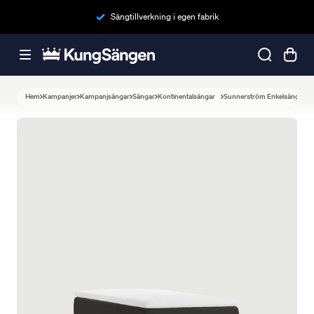
Sängtillverkning i egen fabrik
Hem
Kampanjer
Kampanjsängar
Sängar
Kontinentalsängar
Sunnerström Enkelsäng