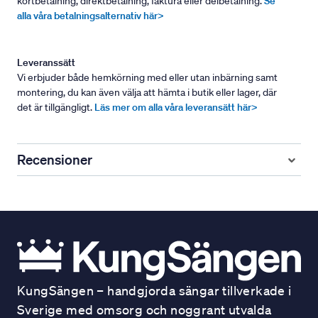
kortbetalning, direktbetalning, faktura eller delbetalning.
Se
alla våra betalningsalternativ här>
Leveranssätt
Vi erbjuder både hemkörning med eller utan inbärning samt
montering, du kan även välja att hämta i butik eller lager, där
det är tillgängligt.
Läs mer om alla våra leveransätt här>
Recensioner
KungSängen – handgjorda sängar tillverkade i
Sverige med omsorg och noggrant utvalda