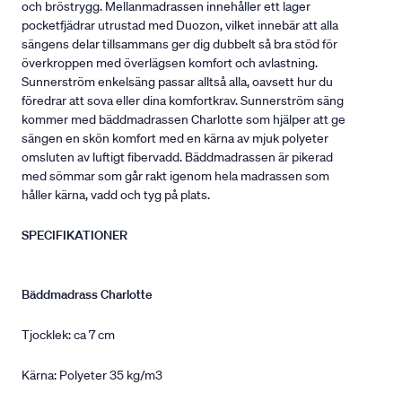
och bröstrygg. Mellanmadrassen innehåller ett lager
pocketfjädrar utrustad med Duozon, vilket innebär att alla
sängens delar tillsammans ger dig dubbelt så bra stöd för
överkroppen med överlägsen komfort och avlastning.
Sunnerström enkelsäng passar alltså alla, oavsett hur du
föredrar att sova eller dina komfortkrav. Sunnerström säng
kommer med bäddmadrassen Charlotte som hjälper att ge
sängen en skön komfort med en kärna av mjuk polyeter
omsluten av luftigt fibervadd. Bäddmadrassen är pikerad
med sömmar som går rakt igenom hela madrassen som
håller kärna, vadd och tyg på plats.
SPECIFIKATIONER
Bäddmadrass Charlotte
Tjocklek: ca 7 cm
Kärna: Polyeter 35 kg/m3