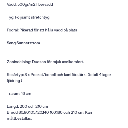
Vadd: 500gr/m2 fibervadd
Tyg: Följsamt stretchtyg
Fodral: Pikerad för att hålla vadd på plats
Säng Sunnerström
Zonindelning: Duozon för mjuk axelkomfort.
Resårtyp: 3 x Pocket/bonell och kantförstärkt (totalt 4 lager
fjädring )
Träram: 16 cm
Längd: 200 och 210 cm
Bredd 80,90,105,120,140 160,180 och 210 cm. Kan
måttbeställas.