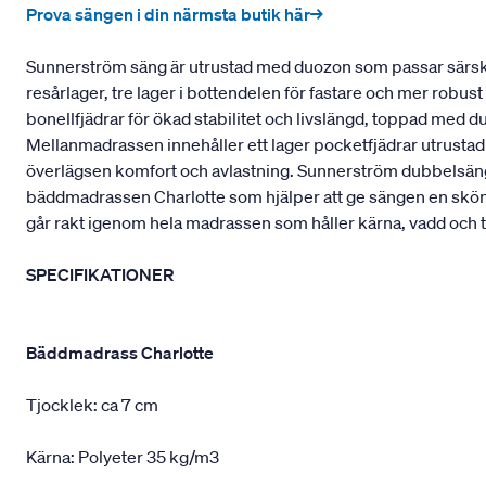
Prova sängen i din närmsta butik här→
Sunnerström säng är utrustad med duozon som passar särskil
resårlager, tre lager i bottendelen för fastare och mer robu
bonellfjädrar för ökad stabilitet och livslängd, toppad med 
Mellanmadrassen innehåller ett lager pocketfjädrar utrustad
överlägsen komfort och avlastning. Sunnerström dubbelsäng 
bäddmadrassen Charlotte som hjälper att ge sängen en skö
går rakt igenom hela madrassen som håller kärna, vadd och t
SPECIFIKATIONER
Bäddmadrass Charlotte
Tjocklek: ca 7 cm
Kärna: Polyeter 35 kg/m3