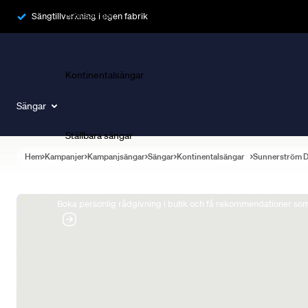
Ramsängar
Sängtillverkning i egen fabrik
Kontinentalsängar
Sängar
Ställbara sängar
Hem
Kampanjer
Kampanjsängar
Sängar
Kontinentalsängar
Sunnerström 
Boka Sängexpert
Boka personlig rådgivning i butik och få rekommendationer som 