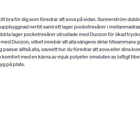
t bra för dig som föredrar att sova på sidan. Sunnerström dubbe
st uppbyggnad nertill samt ett lager pocketresårer i mellanmadra
dubbla lager pocketresårer utrustade med Duozon för ökad trycka
 med Duozon, vilket innebär att alla sängens delar tillsammans 
passar alltså alla, oavsett hur du föredrar att sova eller din
n komfort med en kärna av mjuk polyeter omsluten av luftigt 
yg på plats.