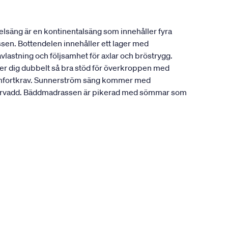
lsäng är en kontinentalsäng som innehåller fyra
ssen. Bottendelen innehåller ett lager med
vlastning och följsamhet för axlar och bröstrygg.
ger dig dubbelt så bra stöd för överkroppen med
a komfortkrav. Sunnerström säng kommer med
fibervadd. Bäddmadrassen är pikerad med sömmar som