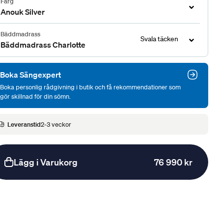
Färg
Anouk Silver
Bäddmadrass
Svala täcken
Bäddmadrass Charlotte
Boka Sängexpert
Boka personlig rådgivning i butik och få rekommendationer som
gör skillnad för din sömn.
Leveranstid
2-3 veckor
Lägg i Varukorg
76 990 kr