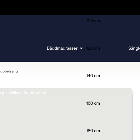
105 cm
Bäddmadrasser
120 cm
Sängk
Dubbelsäng
140 cm
gör skillnad för din sömn.
160 cm
180 cm