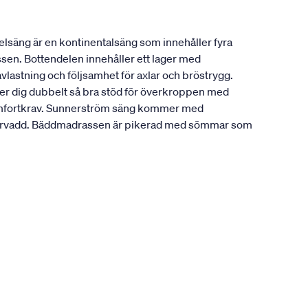
lsäng är en kontinentalsäng som innehåller fyra
ssen. Bottendelen innehåller ett lager med
vlastning och följsamhet för axlar och bröstrygg.
ger dig dubbelt så bra stöd för överkroppen med
a komfortkrav. Sunnerström säng kommer med
fibervadd. Bäddmadrassen är pikerad med sömmar som