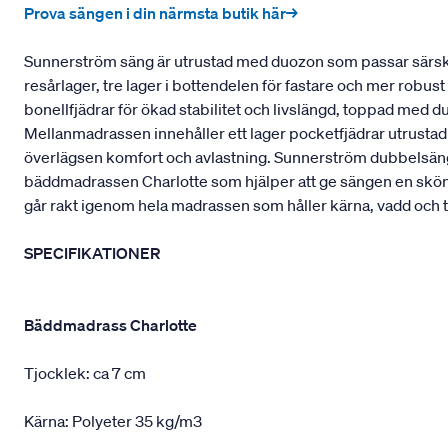
Prova sängen i din närmsta butik här→
Sunnerström säng är utrustad med duozon som passar särskil
resårlager, tre lager i bottendelen för fastare och mer robu
bonellfjädrar för ökad stabilitet och livslängd, toppad med 
Mellanmadrassen innehåller ett lager pocketfjädrar utrustad
överlägsen komfort och avlastning. Sunnerström dubbelsäng 
bäddmadrassen Charlotte som hjälper att ge sängen en skö
går rakt igenom hela madrassen som håller kärna, vadd och t
SPECIFIKATIONER
Bäddmadrass Charlotte
Tjocklek: ca 7 cm
Kärna: Polyeter 35 kg/m3