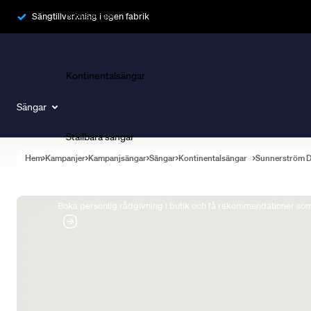
Ramsängar
Sängtillverkning i egen fabrik
Kontinentalsängar
Sängar
Ställbara sängar
Hem
Kampanjer
Kampanjsängar
Sängar
Kontinentalsängar
Sunnerström 
Boka Sängexpert
Boka personlig rådgivning i butik och få rekommendationer som 