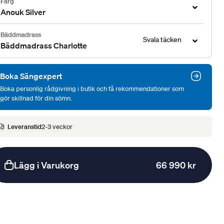
Färg
Anouk Silver
Bäddmadrass
Svala täcken
Bäddmadrass Charlotte
Boka Sängexpert
Boka personlig rådgivning i butik och få rekommendationer som
gör skillnad för din sömn.
Leveranstid
2-3 veckor
Lägg i Varukorg
66 990 kr