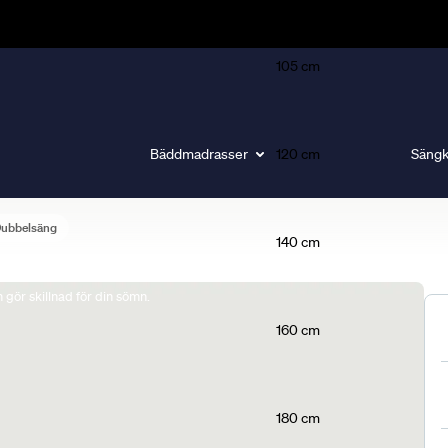
105 cm
Bäddmadrasser
120 cm
Sängk
Dubbelsäng
140 cm
gör skillnad för din sömn.
160 cm
180 cm