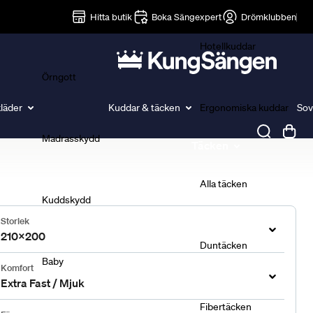
Lakan
Hitta butik
Boka Sängexpert
Drömklubben
Hotellkuddar
Örngott
läder
Kuddar & täcken
Ergonomiska kuddar
Sov
Madrasskydd
Täcken
Alla täcken
Kuddskydd
Storlek
210x200
Duntäcken
Baby
Komfort
Extra Fast / Mjuk
Fibertäcken