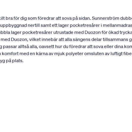
t bra för dig som föredrar att sova på sidan. Sunnerström dubbe
st uppbyggnad nertill samt ett lager pocketresårer i mellanmadra
dubbla lager pocketresårer utrustade med Duozon för ökad trycka
 med Duozon, vilket innebär att alla sängens delar tillsammans 
passar alltså alla, oavsett hur du föredrar att sova eller din
n komfort med en kärna av mjuk polyeter omsluten av luftigt 
yg på plats.