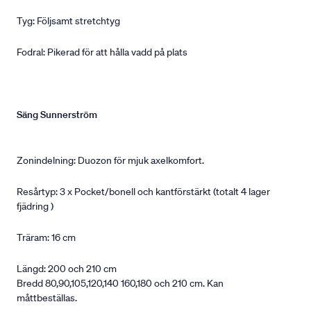
Tyg: Följsamt stretchtyg
Fodral: Pikerad för att hålla vadd på plats
Säng Sunnerström
Zonindelning: Duozon för mjuk axelkomfort.
Resårtyp: 3 x Pocket/bonell och kantförstärkt (totalt 4 lager
fjädring )
Träram: 16 cm
Längd: 200 och 210 cm
Bredd 80,90,105,120,140 160,180 och 210 cm. Kan
måttbeställas.