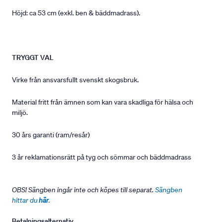
Höjd: ca 53 cm (exkl. ben & bäddmadrass).
TRYGGT VAL
Virke från ansvarsfullt svenskt skogsbruk.
Material fritt från ämnen som kan vara skadliga för hälsa och
miljö.
30 års garanti (ram/resår)
3 år reklamationsrätt på tyg och sömmar och bäddmadrass
OBS! Sängben ingår inte och köpes till separat.
Sängben
hittar du
här
.
Betalningsalternativ