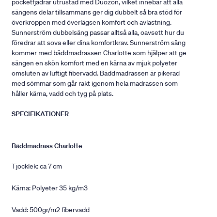
pocketfjädrar utrustad med Duozon, vilket innebär att alla
sängens delar tillsammans ger dig dubbelt så bra stöd för
överkroppen med överlägsen komfort och avlastning.
Sunnerström dubbelsäng passar alltså alla, oavsett hur du
föredrar att sova eller dina komfortkrav. Sunnerström säng
kommer med bäddmadrassen Charlotte som hjälper att ge
sängen en skön komfort med en kärna av mjuk polyeter
omsluten av luftigt fibervadd. Bäddmadrassen är pikerad
med sömmar som går rakt igenom hela madrassen som
håller kärna, vadd och tyg på plats.
SPECIFIKATIONER
Bäddmadrass Charlotte
Tjocklek: ca 7 cm
Kärna: Polyeter 35 kg/m3
Vadd: 500gr/m2 fibervadd