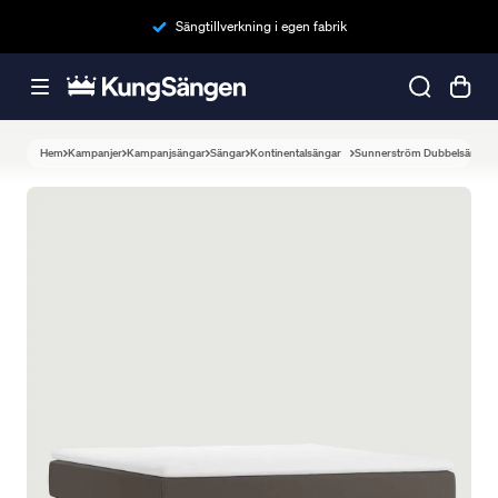
Sängtillverkning i egen fabrik
Hem
Kampanjer
Kampanjsängar
Sängar
Kontinentalsängar
Sunnerström Dubbelsäng