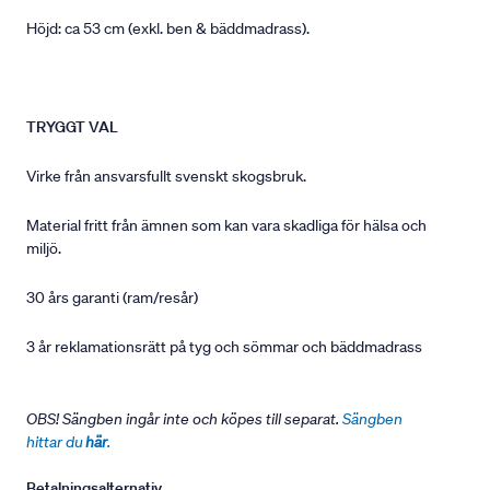
Höjd: ca 53 cm (exkl. ben & bäddmadrass).
TRYGGT VAL
Virke från ansvarsfullt svenskt skogsbruk.
Material fritt från ämnen som kan vara skadliga för hälsa och
miljö.
30 års garanti (ram/resår)
3 år reklamationsrätt på tyg och sömmar och bäddmadrass
OBS! Sängben ingår inte och köpes till separat.
Sängben
hittar du
här
.
Betalningsalternativ