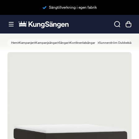
Sängtillverkning i egen fabrik
Hem
Kampanjer
Kampanjsängar
Sängar
Kontinentalsängar
Sunnerström Dubbelsäng