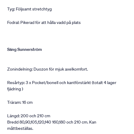
Tyg: Följsamt stretchtyg
Fodral: Pikerad för att hålla vadd på plats
Säng Sunnerström
Zonindelning: Duozon för mjuk axelkomfort.
Resårtyp: 3 x Pocket/bonell och kantförstärkt (totalt 4 lager
fjädring )
Träram: 16 cm
Längd: 200 och 210 cm
Bredd 80,90,105,120,140 160,180 och 210 cm. Kan
måttbeställas.