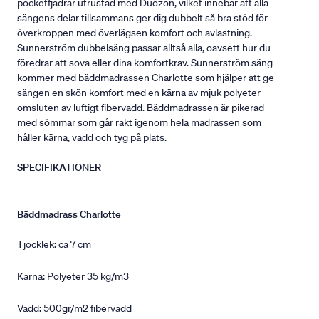
pocketfjädrar utrustad med Duozon, vilket innebär att alla
sängens delar tillsammans ger dig dubbelt så bra stöd för
överkroppen med överlägsen komfort och avlastning.
Sunnerström dubbelsäng passar alltså alla, oavsett hur du
föredrar att sova eller dina komfortkrav. Sunnerström säng
kommer med bäddmadrassen Charlotte som hjälper att ge
sängen en skön komfort med en kärna av mjuk polyeter
omsluten av luftigt fibervadd. Bäddmadrassen är pikerad
med sömmar som går rakt igenom hela madrassen som
håller kärna, vadd och tyg på plats.
SPECIFIKATIONER
Bäddmadrass Charlotte
Tjocklek: ca 7 cm
Kärna: Polyeter 35 kg/m3
Vadd: 500gr/m2 fibervadd