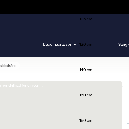
105 cm
Bäddmadrasser
120 cm
Sängk
Dubbelsäng
140 cm
gör skillnad för din sömn.
160 cm
180 cm