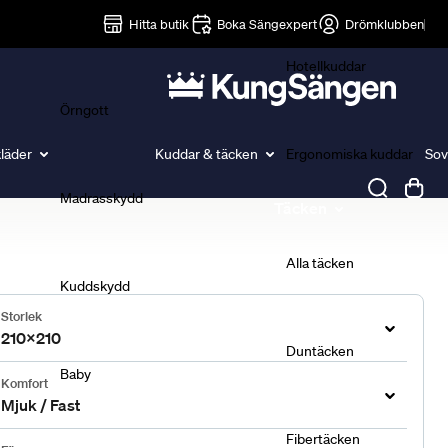
Lakan
Hitta butik
Boka Sängexpert
Drömklubben
Hotellkuddar
Örngott
läder
Kuddar & täcken
Ergonomiska kuddar
Sov
Madrasskydd
Täcken
Alla täcken
Kuddskydd
Storlek
210x210
Duntäcken
Baby
Komfort
Mjuk / Fast
Fibertäcken