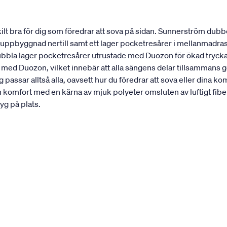
t bra för dig som föredrar att sova på sidan. Sunnerström dubbe
st uppbyggnad nertill samt ett lager pocketresårer i mellanmadra
dubbla lager pocketresårer utrustade med Duozon för ökad trycka
 med Duozon, vilket innebär att alla sängens delar tillsammans 
passar alltså alla, oavsett hur du föredrar att sova eller din
n komfort med en kärna av mjuk polyeter omsluten av luftigt 
yg på plats.