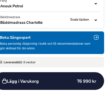
Färg
Anouk Petrol
Bäddmadrass
Svala täcken
Bäddmadrass Charlotte
Boka Sängexpert
Boka personlig rådgivning i butik och få rekommendationer som
gör skillnad för din sömn.
Leveranstid
2-3 veckor
Lägg i Varukorg
76 990 kr