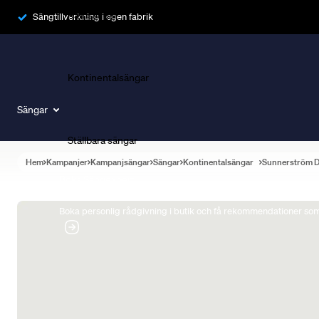
Ramsängar
Sängtillverkning i egen fabrik
Kontinentalsängar
Sängar
Ställbara sängar
Hem
Kampanjer
Kampanjsängar
Sängar
Kontinentalsängar
Sunnerström 
Boka Sängexpert
Boka personlig rådgivning i butik och få rekommendationer som 