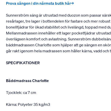
Prova sängen i din närmsta butik här→
Sunnerström säng är utrustad med duozon som passar särskil
resårlager, tre lager i bottendelen för fastare och mer robu
bonellfjädrar för ökad stabilitet och livslängd, toppad med 
Mellanmadrassen innehåller ett lager pocketfjädrar utrustad
överlägsen komfort och avlastning. Sunnerström dubbelsäng 
bäddmadrassen Charlotte som hjälper att ge sängen en skö
går rakt igenom hela madrassen som håller kärna, vadd och t
SPECIFIKATIONER
Bäddmadrass Charlotte
Tjocklek: ca 7 cm
Kärna: Polyeter 35 kg/m3