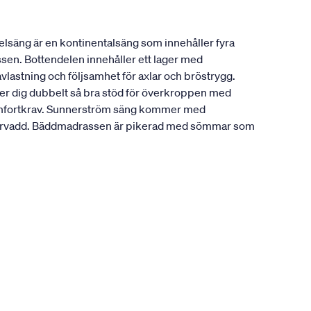
lsäng är en kontinentalsäng som innehåller fyra
ssen. Bottendelen innehåller ett lager med
vlastning och följsamhet för axlar och bröstrygg.
ger dig dubbelt så bra stöd för överkroppen med
a komfortkrav. Sunnerström säng kommer med
fibervadd. Bäddmadrassen är pikerad med sömmar som