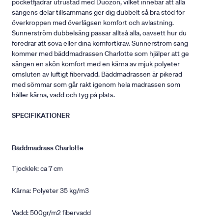
pocketfjädrar utrustad med Duozon, vilket innebär att alla
sängens delar tillsammans ger dig dubbelt så bra stöd för
överkroppen med överlägsen komfort och avlastning.
Sunnerström dubbelsäng passar alltså alla, oavsett hur du
föredrar att sova eller dina komfortkrav. Sunnerström säng
kommer med bäddmadrassen Charlotte som hjälper att ge
sängen en skön komfort med en kärna av mjuk polyeter
omsluten av luftigt fibervadd. Bäddmadrassen är pikerad
med sömmar som går rakt igenom hela madrassen som
håller kärna, vadd och tyg på plats.
SPECIFIKATIONER
Bäddmadrass Charlotte
Tjocklek: ca 7 cm
Kärna: Polyeter 35 kg/m3
Vadd: 500gr/m2 fibervadd