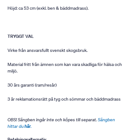
Höjd: ca 53 cm (exkl. ben & bäddmadrass).
TRYGGT VAL
Virke från ansvarsfullt svenskt skogsbruk.
Material fritt från ämnen som kan vara skadliga för hälsa och
miljö.
30 års garanti (ram/resår)
3 år reklamationsrätt på tyg och sömmar och bäddmadrass
OBS! Sängben ingår inte och köpes till separat.
Sängben
hittar du
här
.
Betalningsalternativ