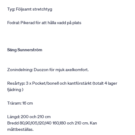
Tyg: Följsamt stretchtyg
Fodral: Pikerad för att hålla vadd på plats
Säng Sunnerström
Zonindelning: Duozon för mjuk axelkomfort.
Resårtyp: 3 x Pocket/bonell och kantförstärkt (totalt 4 lager
fjädring )
Träram: 16 cm
Längd: 200 och 210 cm
Bredd 80,90,105,120,140 160,180 och 210 cm. Kan
måttbeställas.