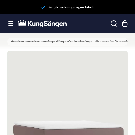
Sängtillverkning i egen fabrik
Hem
Kampanjer
Kampanjsängar
Sängar
Kontinentalsängar
Sunnerström Dubbelsäng