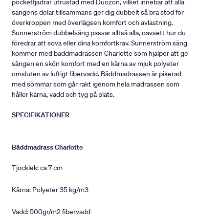
pocketfjädrar utrustad med Duozon, vilket innebär att alla
sängens delar tillsammans ger dig dubbelt så bra stöd för
överkroppen med överlägsen komfort och avlastning.
Sunnerström dubbelsäng passar alltså alla, oavsett hur du
föredrar att sova eller dina komfortkrav. Sunnerström säng
kommer med bäddmadrassen Charlotte som hjälper att ge
sängen en skön komfort med en kärna av mjuk polyeter
omsluten av luftigt fibervadd. Bäddmadrassen är pikerad
med sömmar som går rakt igenom hela madrassen som
håller kärna, vadd och tyg på plats.
SPECIFIKATIONER
Bäddmadrass Charlotte
Tjocklek: ca 7 cm
Kärna: Polyeter 35 kg/m3
Vadd: 500gr/m2 fibervadd