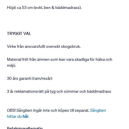
Höjd: ca 53 cm (exkl. ben & bäddmadrass).
TRYGGT VAL
Virke från ansvarsfullt svenskt skogsbruk.
Material fritt från ämnen som kan vara skadliga för hälsa och
miljö.
30 års garanti (ram/resår)
3 år reklamationsrätt på tyg och sömmar och bäddmadrass
OBS! Sängben ingår inte och köpes till separat.
Sängben
hittar du
här
.
Betalningsalternativ