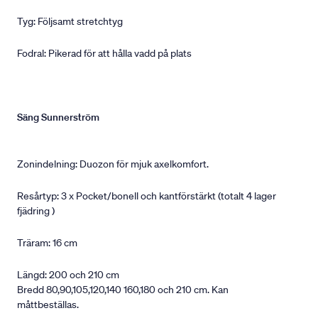
Tyg: Följsamt stretchtyg
Fodral: Pikerad för att hålla vadd på plats
Säng Sunnerström
Zonindelning: Duozon för mjuk axelkomfort.
Resårtyp: 3 x Pocket/bonell och kantförstärkt (totalt 4 lager
fjädring )
Träram: 16 cm
Längd: 200 och 210 cm
Bredd 80,90,105,120,140 160,180 och 210 cm. Kan
måttbeställas.