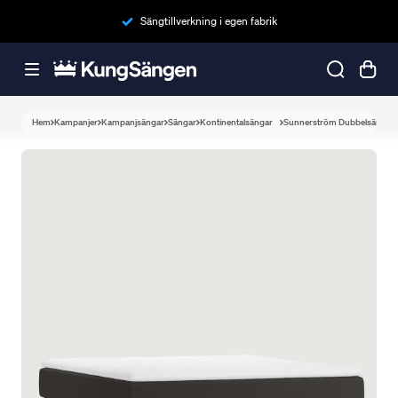
Sängtillverkning i egen fabrik
Hem
Kampanjer
Kampanjsängar
Sängar
Kontinentalsängar
Sunnerström Dubbelsäng