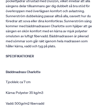
pocketfjädrar utrustad med Duozon, vilket innebär att alla
sängens delar tillsammans ger dig dubbelt så bra stöd för
överkroppen med överlägsen komfort och avlastning.
Sunnerström dubbelsäng passar alltså alla, oavsett hur du
föredrar att sova eller dina komfortkrav. Sunnerström säng
kommer med bäddmadrassen Charlotte som hjälper att ge
sängen en skön komfort med en kärna av mjuk polyeter
omsluten av luftigt fibervadd. Bäddmadrassen är pikerad
med sömmar som går rakt igenom hela madrassen som
håller kärna, vadd och tyg på plats.
SPECIFIKATIONER
Bäddmadrass Charlotte
Tjocklek: ca 7 cm
Kärna: Polyeter 35 kg/m3
Vadd: 500gr/m2 fibervadd