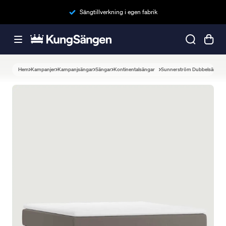
Sängtillverkning i egen fabrik
Hem
Kampanjer
Kampanjsängar
Sängar
Kontinentalsängar
Sunnerström Dubbelsäng