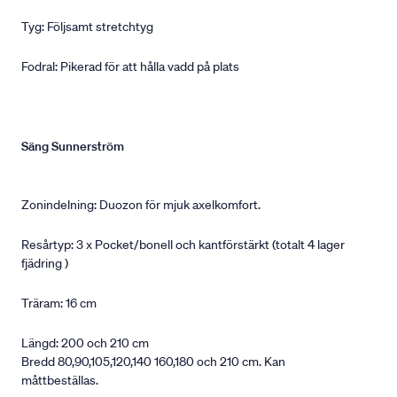
Tyg: Följsamt stretchtyg
Fodral: Pikerad för att hålla vadd på plats
Säng Sunnerström
Zonindelning: Duozon för mjuk axelkomfort.
Resårtyp: 3 x Pocket/bonell och kantförstärkt (totalt 4 lager
fjädring )
Träram: 16 cm
Längd: 200 och 210 cm
Bredd 80,90,105,120,140 160,180 och 210 cm. Kan
måttbeställas.