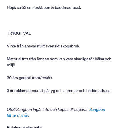
Höjd: ca 53 cm (exkl. ben & bäddmadrass).
TRYGGT VAL
Virke från ansvarsfullt svenskt skogsbruk.
Material fritt från ämnen som kan vara skadliga för hälsa och
miljö.
30 års garanti (ram/resår)
3 år reklamationsrätt på tyg och sömmar och bäddmadrass
OBS! Sängben ingår inte och köpes till separat.
Sängben
hittar du
här
.
Betalningsalternativ